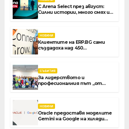
С Arena Select през август:
Силни истории, много смях и
срещи с необикновени герои
НОВИНИ
Клиентите на ERP.BG сами
създадоха над 450
приложения за ERP
системата с помощта на
вградения в нея изкуствен
интелект
СЪБИТИЯ
За лидерството и
професионалния път „от
извора“: Стажантите на
Vivacom се срещнаха с
Главния изпълнителен
директор Асен Великов
НОВИНИ
Oracle предоставя моделите
Gemini на Google на хиляди
клиенти на бизнес