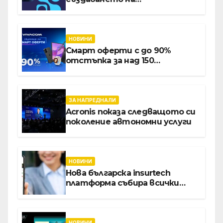
международните стандарти
за навлизане на изкуствен
интелект в
хотелиерството
НОВИНИ
Смарт оферти с до 90%
отстъпка за над 150
устройства от Vivacom през
август
ЗА НАПРЕДНАЛИ
Acronis показа следващото си
поколение автономни услуги
НОВИНИ
Нова българска insurtech
платформа събира всички
застраховки на едно място
НОВИНИ