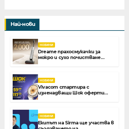
Най-нови
НОВИНИ
Dreame прахосмукачки за
мокро и сухо почистване
надхвърлиха 2 000 патентни
заявки в световен мащаб
НОВИНИ
Vivacom стартира с
изненадващи Шок оферти
през август онлайн
НОВИНИ
Екипът на Sirma ще участва в
създаването на