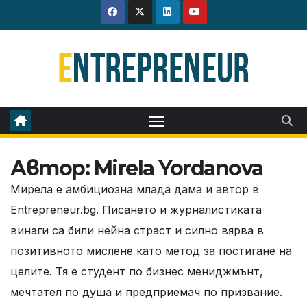
Skip
to
content
Автор:
Mirela Yordanova
Мирела е амбициозна млада дама и автор в
Entrepreneur.bg. Писането и журналистиката
винаги са били нейна страст и силно вярва в
позитивното мислене като метод за постигане на
целите. Тя е студент по бизнес мениджмънт,
мечтател по душа и предприемач по призвание.