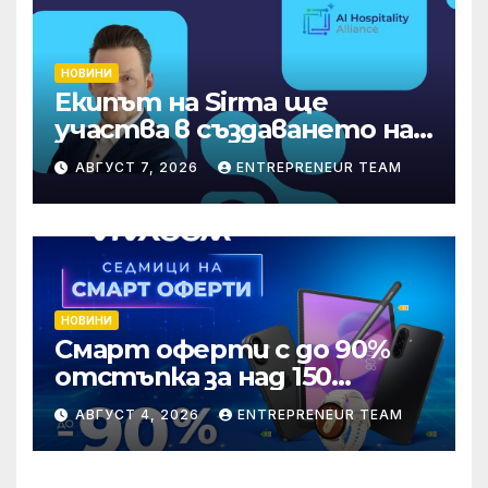
НОВИНИ
Екипът на Sirma ще
участва в създаването на
международните
АВГУСТ 7, 2026
ENTREPRENEUR TEAM
стандарти за навлизане на
изкуствен интелект в
хотелиерството
НОВИНИ
Смарт оферти с до 90%
отстъпка за над 150
устройства от Vivacom
АВГУСТ 4, 2026
ENTREPRENEUR TEAM
през август