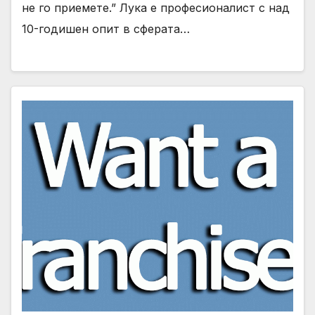
не го приемете.” Лука е професионалист с над
10-годишен опит в сферата…