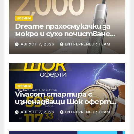
НОВИНИ
Dreame прахосмукачки за
мокро и сухо почистване
надхвърлиха 2 000
АВГУСТ 7, 2026
ENTREPRENEUR TEAM
патентни заявки в
световен мащаб
НОВИНИ
Vivacom стартира с
изненадващи Шок оферти
през август онлайн
АВГУСТ 7, 2026
ENTREPRENEUR TEAM