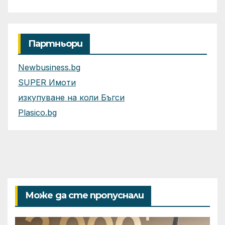
приложения
Партньори
Newbusiness.bg
SUPER Имоти
изкупуване на коли Бъгси
Plasico.bg
Може да сте пропуснали