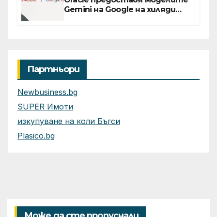
Gemini на Google на хиляди
клиенти на бизнес
приложения
Партньори
Newbusiness.bg
SUPER Имоти
изкупуване на коли Бъгси
Plasico.bg
Може да сте пропуснали