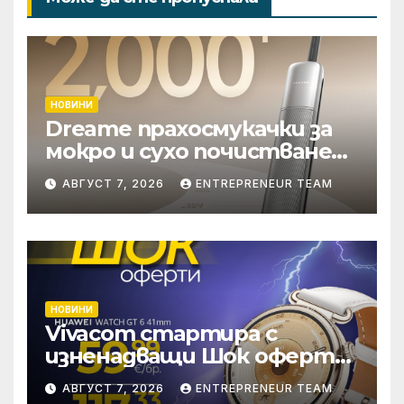
НОВИНИ
Dreame прахосмукачки за
мокро и сухо почистване
надхвърлиха 2 000
АВГУСТ 7, 2026
ENTREPRENEUR TEAM
патентни заявки в
световен мащаб
НОВИНИ
Vivacom стартира с
изненадващи Шок оферти
през август онлайн
АВГУСТ 7, 2026
ENTREPRENEUR TEAM