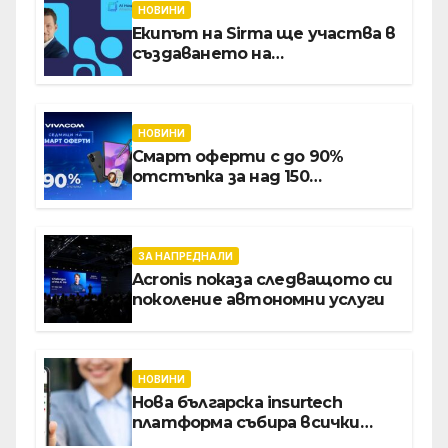
НОВИНИ
Екипът на Sirma ще участва в
създаването на
международните стандарти
за навлизане на изкуствен
интелект в
хотелиерството
НОВИНИ
Смарт оферти с до 90%
отстъпка за над 150
устройства от Vivacom през
август
ЗА НАПРЕДНАЛИ
Acronis показа следващото си
поколение автономни услуги
НОВИНИ
Нова българска insurtech
платформа събира всички
застраховки на едно място