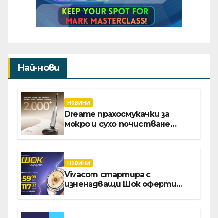
Най-нови
НОВИНИ
Dreame прахосмукачки за
мокро и сухо почистване
надхвърлиха 2 000 патентни
заявки в световен мащаб
НОВИНИ
Vivacom стартира с
изненадващи Шок оферти
през август онлайн