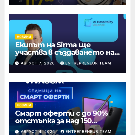
НОВИНИ
Екипът на Sirma ще
участва в създаването на
международните
АВГУСТ 7, 2026
ENTREPRENEUR TEAM
стандарти за навлизане на
изкуствен интелект в
хотелиерството
НОВИНИ
Смарт оферти с до 90%
отстъпка за над 150
устройства от Vivacom
АВГУСТ 4, 2026
ENTREPRENEUR TEAM