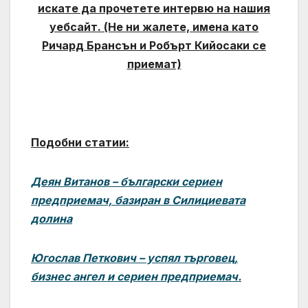
искате да прочетете интервю на нашия
уебсайт. (Не ни жалете, имена като
Ричард Брансън и Робърт Кийосаки се
приемат)
Подобни статии:
Деян Витанов – български сериен
предприемач, базиран в Силициевата
долина
Югослав Петкович – успял търговец,
бизнес ангел и сериен предприемач.