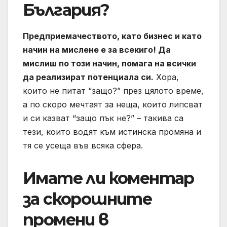
България?
Предприемачеството, като бизнес и като
начин на мислене е за всекиго! Да
мислиш по този начин, помага на всички
да реализират потенциала си.
Хора,
които не питат “защо?” през цялото време,
а по скоро мечтаят за неща, които липсват
и си казват “защо пък не?” – такива са
тези, които водят към истинска промяна и
тя се усеща във всяка сфера.
Имате ли коментар
за скорошните
промени в