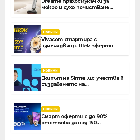
Dreame прахосмукачки за
мокро и сухо почистване
надхвърлиха 2 000 патентни
заявки в световен мащаб
НОВИНИ
Vivacom стартира с
изненадващи Шок оферти
през август онлайн
НОВИНИ
Екипът на Sirma ще участва в
създаването на
международните стандарти
за навлизане на изкуствен
интелект в
хотелиерството
НОВИНИ
Смарт оферти с до 90%
отстъпка за над 150
устройства от Vivacom през
август