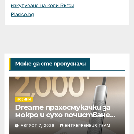
изкупуване на коли Бъгси
Plasico.bg
Може да сте пропуснали
НОВИНИ
Dreame прахосмукачки за
мокро и сухо почистване
надхвърлиха 2 000
АВГУСТ 7, 2026
ENTREPRENEUR TEAM
патентни заявки в