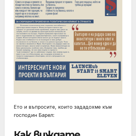
Ето и въпросите, които зададохме към
господин Барел:
Как виждате