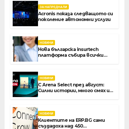
ЗА НАПРЕДНАЛИ
Acronis показа следващото си
поколение автономни услуги
НОВИНИ
Нова българска insurtech
платформа събира всички
застраховки на едно място
НОВИНИ
С Arena Select през август:
Силни истории, много смях и
срещи с необикновени герои
НОВИНИ
Клиентите на ERP.BG сами
създадоха над 450