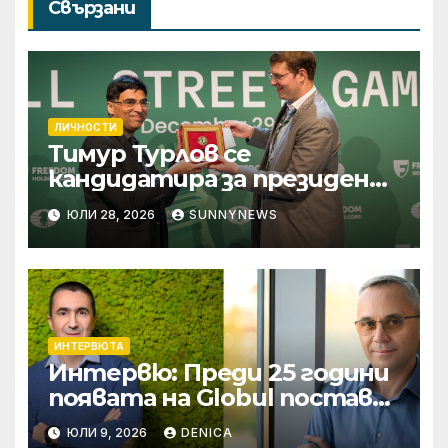
Свързани
ЛИЧНОСТИ
Тимур Турлов се
кандидатира за президент
на Международната
ЮЛИ 28, 2026
SUNNYNEWS
федерация по шахмат
ИНТЕРВЮТА
Интервю: Преди 25 години
появата на Globul постави
началото на реалната
ЮЛИ 9, 2026
DENICA
конкуренция в сектора