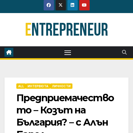
Skip
to
content
ALL
ИНТЕРВЮТА
ЛИЧНОСТИ
Предприемачество
то – Козът на
България? – с Алън