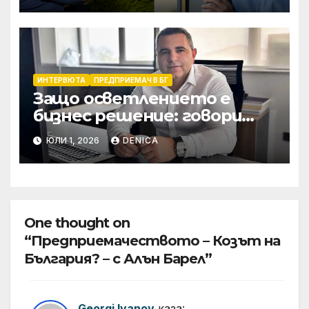
ИНТЕРВЮТА
ПРЕДПРИЕМАЧ В БГ
Защо осветлението е
бизнес решение: говори
инж. Самет Исак от Polaris
ЮЛИ 1, 2026
DENICA
Lighting
One thought on
“Предприемачеството – Козът на
България? – с Алън Барел”
Georgi Ivanov
каза: