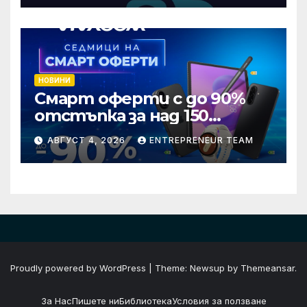
изкуствен интелект в
хотелиерството
НОВИНИ
Смарт оферти с до 90%
отстъпка за над 150
устройства от Vivacom
АВГУСТ 4, 2026
ENTREPRENEUR TEAM
през август
Proudly powered by WordPress
|
Theme: Newsup by
Themeansar
.
За Нас
Пишете ни
Библиотека
Условия за ползване