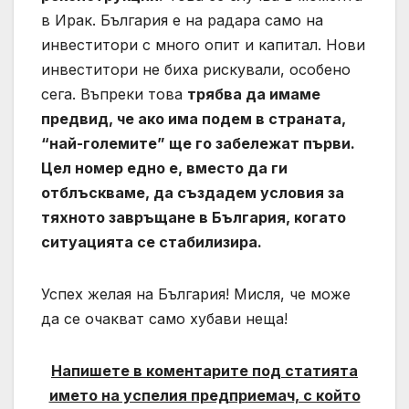
в Ирак. България е на радара само на
инвеститори с много опит и капитал. Нови
инвеститори не биха рискували, особено
сега. Въпреки това
трябва да имаме
предвид, че ако има подем в страната,
“най-големите” ще го забележат първи.
Цел номер едно е, вместо да ги
отблъскваме, да създадем условия за
тяхното завръщане в България, когато
ситуацията се стабилизира.
Успех желая на България! Мисля, че може
да се очакват само хубави неща!
Напишете в коментарите под статията
името на успелия предприемач, с който