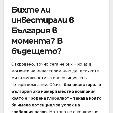
Бихте ли
инвестирали в
България в
момента? В
бъдещето?
Откровено, точно сега не бих – но аз в
момента не инвестирам никъде, всичките
ми възможности за инвестиция са в
четири компании. Обаче,
бих инвестирал в
България ако намеря местна компания
която е “родена глобално” – такава която
би имала потенциал за успех на
глобалния пазар.
Но това не е конкретно