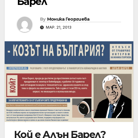
Барел
By
Моника Георгиева
МАР. 21, 2013
Кой е Алън Барел?