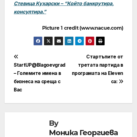
Стевица Кухарски – “Който банкрутира,
консултира.”
Picture 1 credit (www.nacue.com)
Навигация
Стартъпите от
StartUP@Blagoevgrad
третата партида в
– Големите имена в
програмата на Eleven
бизнеса на среща с
са:
Вас
By
Моника Георгиева