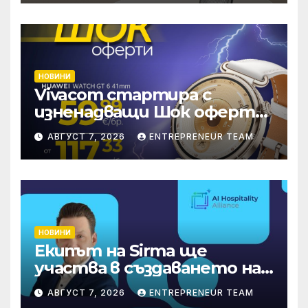
световен мащаб
НОВИНИ
Vivacom стартира с
изненадващи Шок оферти
през август онлайн
АВГУСТ 7, 2026
ENTREPRENEUR TEAM
НОВИНИ
Екипът на Sirma ще
участва в създаването на
международните
АВГУСТ 7, 2026
ENTREPRENEUR TEAM
стандарти за навлизане на