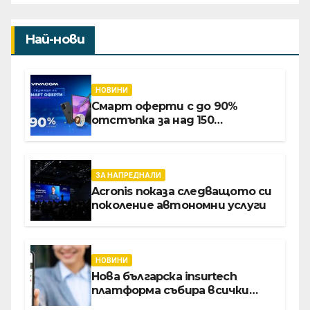
Най-нови
НОВИНИ
Смарт оферти с до 90%
отстъпка за над 150
устройства от Vivacom през
август
ЗА НАПРЕДНАЛИ
Acronis показа следващото си
поколение автономни услуги
НОВИНИ
Нова българска insurtech
платформа събира всички
застраховки на едно място