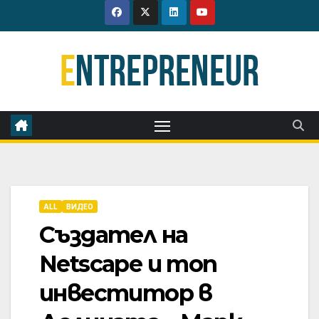
Skip
to
content
ALL
ВИДЕО
Създател на
Netscape и топ
инвеститор в