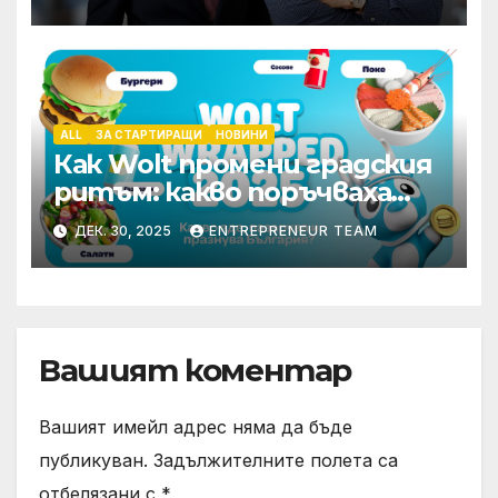
ALL
ЗА СТАРТИРАЩИ
НОВИНИ
Как Wolt промени градския
ритъм: какво поръчваха
най-много българите през
ДЕК. 30, 2025
ENTREPRENEUR TEAM
2025
Вашият коментар
Вашият имейл адрес няма да бъде
публикуван.
Задължителните полета са
отбелязани с
*