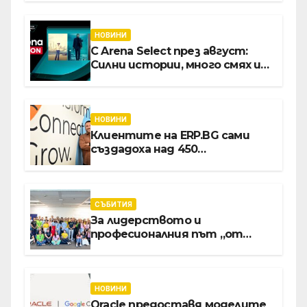
НОВИНИ
С Arena Select през август:
Силни истории, много смях и
срещи с необикновени герои
НОВИНИ
Клиентите на ERP.BG сами
създадоха над 450
приложения за ERP
системата с помощта на
вградения в нея изкуствен
интелект
СЪБИТИЯ
За лидерството и
професионалния път „от
извора“: Стажантите на
Vivacom се срещнаха с
Главния изпълнителен
директор Асен Великов
НОВИНИ
Oracle предоставя моделите