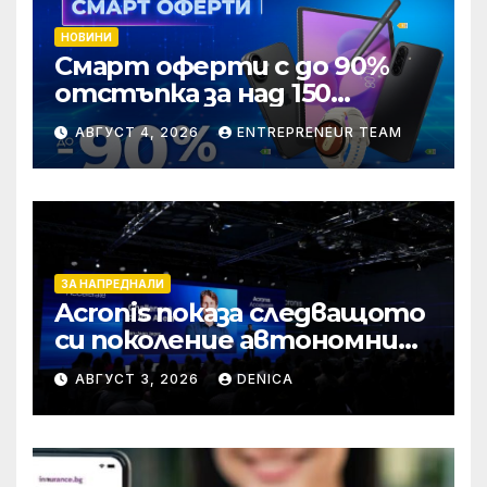
НОВИНИ
Смарт оферти с до 90%
отстъпка за над 150
устройства от Vivacom
АВГУСТ 4, 2026
ENTREPRENEUR TEAM
през август
ЗА НАПРЕДНАЛИ
Acronis показа следващото
си поколение автономни
услуги
АВГУСТ 3, 2026
DENICA