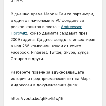
от HP.
В днешно време Марк и Бен са партньори,
в един от на-големите VC фондове за
рисков капитал в света –
Andreessen
Horowitz
, който двамата създават през
2009 година. До днес фондът е инвестирал
в над 266 компании, някои от които
Facebook, Pinterest, Twitter, Skype, Zynga,
Groupon и други.
Разберете повече за вдъхновяващата
история и предприемачески път на Марк
Андриссен в документалния филм:
https://youtu.be/qEFu-B1wj1E