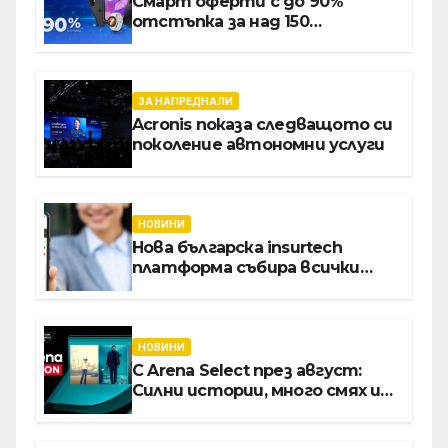
Смарт оферти с до 90%
отстъпка за над 150
устройства от Vivacom през
август
ЗА НАПРЕДНАЛИ
Acronis показа следващото си
поколение автономни услуги
НОВИНИ
Нова българска insurtech
платформа събира всички
застраховки на едно място
НОВИНИ
С Arena Select през август:
Силни истории, много смях и
срещи с необикновени герои