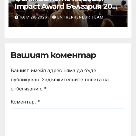
Impact Award България 2026
са обявени
ЮЛИ 29, 2026
ENTREPRENEUR TEAM
Вашият коментар
Вашият имейл адрес няма да бъде
публикуван.
Задължителните полета са
отбелязани с
*
Коментар:
*