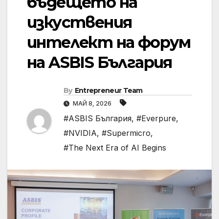
бъдещето на
изкуствения
интелект на форум
на ASBIS България
By
Entrepreneur Team
МАЙ 8, 2026
#ASBIS България
,
#Everpure
,
#NVIDIA
,
#Supermicro
,
#The Next Era of AI Begins