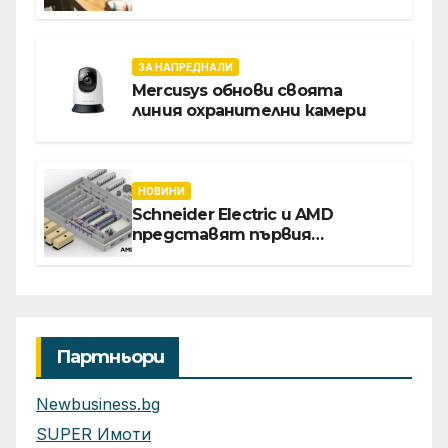
предлагат хибридна работа
ЗА НАПРЕДНАЛИ
Mercusys обнови своята
линия охранителни камери
НОВИНИ
Schneider Electric и AMD
представят първия
референтен дизайн на
платформата Helios за
ускорено изграждане на
фабрики за ИИ
Партньори
Newbusiness.bg
SUPER Имоти