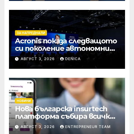
ЗА НАПРЕДНАЛИ
Acronis показа следващото
си поколение автономни
услуги
АВГУСТ 3, 2026
DENICA
НОВИНИ
Нова българска insurtech
платформа събира всички
застраховки на едно
АВГУСТ 3, 2026
ENTREPRENEUR TEAM
място