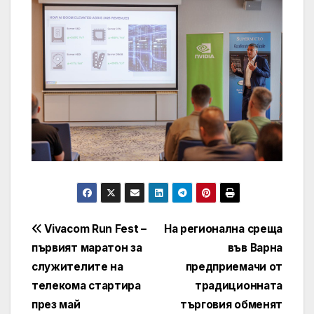
Навигация
Vivacom Run Fest –
На регионална среща
първият маратон за
във Варна
служителите на
предприемачи от
телекома стартира
традиционната
през май
търговия обменят