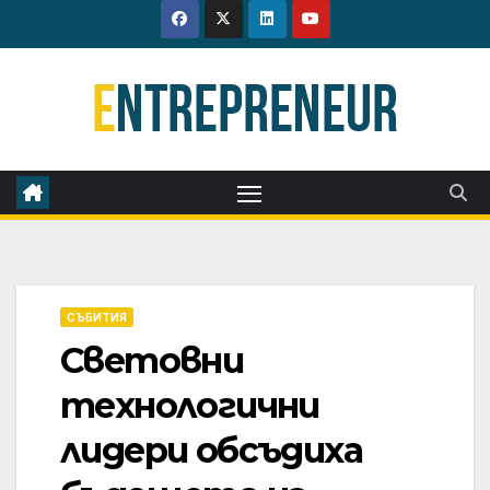
Skip
to
content
СЪБИТИЯ
Световни
технологични
лидери обсъдиха