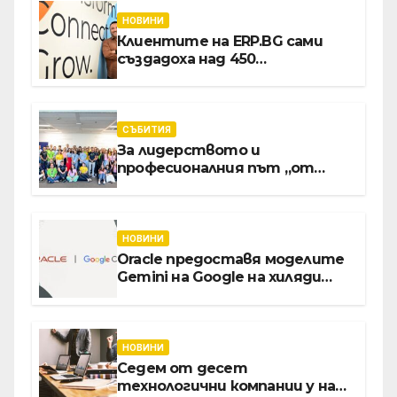
НОВИНИ
Клиентите на ERP.BG сами
създадоха над 450
приложения за ERP
системата с помощта на
вградения в нея изкуствен
интелект
СЪБИТИЯ
За лидерството и
професионалния път „от
извора“: Стажантите на
Vivacom се срещнаха с
Главния изпълнителен
директор Асен Великов
НОВИНИ
Oracle предоставя моделите
Gemini на Google на хиляди
клиенти на бизнес
приложения
НОВИНИ
Седем от десет
технологични компании у нас