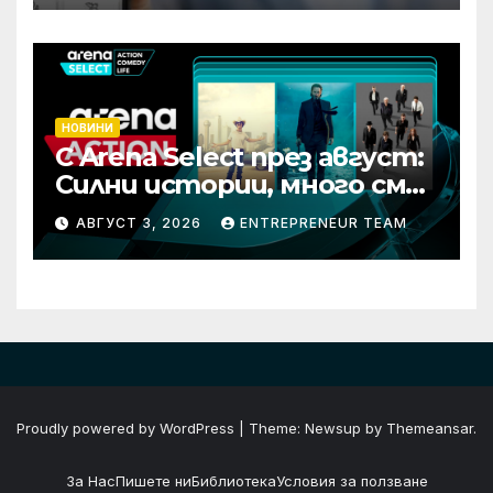
НОВИНИ
С Arena Select през август:
Силни истории, много смях
и срещи с необикновени
АВГУСТ 3, 2026
ENTREPRENEUR TEAM
герои
Proudly powered by WordPress
|
Theme: Newsup by
Themeansar
.
За Нас
Пишете ни
Библиотека
Условия за ползване