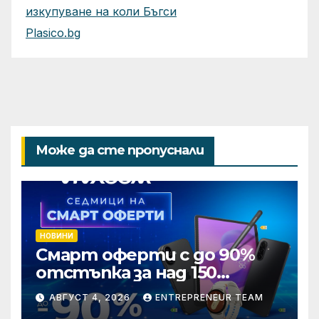
изкупуване на коли Бъгси
Plasico.bg
Може да сте пропуснали
НОВИНИ
Смарт оферти с до 90%
отстъпка за над 150
устройства от Vivacom
АВГУСТ 4, 2026
ENTREPRENEUR TEAM
през август