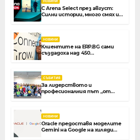
НОВИНИ
С Arena Select през август:
Силни истории, много смях и
срещи с необикновени герои
НОВИНИ
Клиентите на ERP.BG сами
създадоха над 450
приложения за ERP
системата с помощта на
вградения в нея изкуствен
интелект
СЪБИТИЯ
За лидерството и
професионалния път „от
извора“: Стажантите на
Vivacom се срещнаха с
Главния изпълнителен
директор Асен Великов
НОВИНИ
Oracle предоставя моделите
Gemini на Google на хиляди
клиенти на бизнес