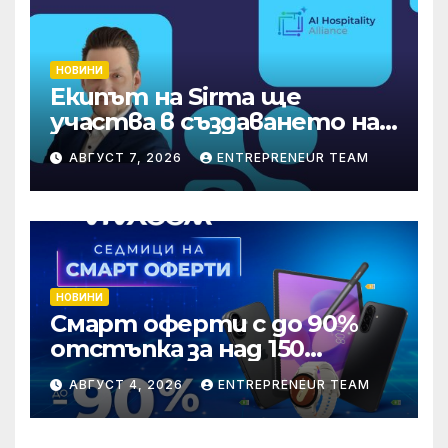
НОВИНИ
Екипът на Sirma ще
участва в създаването на
международните
АВГУСТ 7, 2026
ENTREPRENEUR TEAM
стандарти за навлизане на
изкуствен интелект в
хотелиерството
НОВИНИ
Смарт оферти с до 90%
отстъпка за над 150
устройства от Vivacom
АВГУСТ 4, 2026
ENTREPRENEUR TEAM
през август