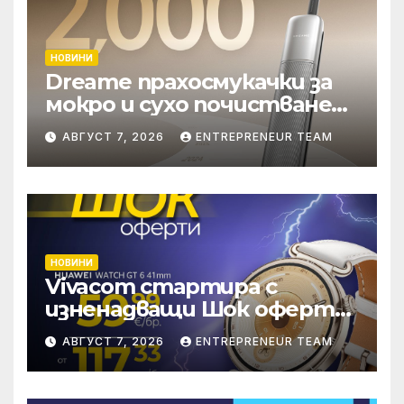
НОВИНИ
Dreame прахосмукачки за
мокро и сухо почистване
надхвърлиха 2 000
АВГУСТ 7, 2026
ENTREPRENEUR TEAM
патентни заявки в
световен мащаб
НОВИНИ
Vivacom стартира с
изненадващи Шок оферти
през август онлайн
АВГУСТ 7, 2026
ENTREPRENEUR TEAM