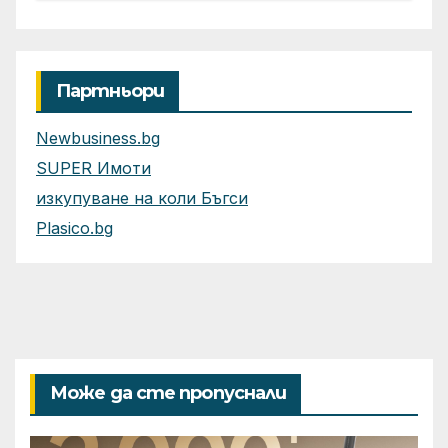
приложения
Партньори
Newbusiness.bg
SUPER Имоти
изкупуване на коли Бъгси
Plasico.bg
Може да сте пропуснали