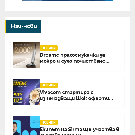
Най-нови
НОВИНИ
Dreame прахосмукачки за
мокро и сухо почистване
надхвърлиха 2 000 патентни
заявки в световен мащаб
НОВИНИ
Vivacom стартира с
изненадващи Шок оферти
през август онлайн
НОВИНИ
Екипът на Sirma ще участва в