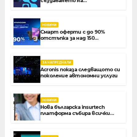
създаването на
международните стандарти
за навлизане на изкуствен
интелект в
хотелиерството
НОВИНИ
Смарт оферти с до 90%
отстъпка за над 150
устройства от Vivacom през
август
ЗА НАПРЕДНАЛИ
Acronis показа следващото си
поколение автономни услуги
НОВИНИ
Нова българска insurtech
платформа събира всички
застраховки на едно място