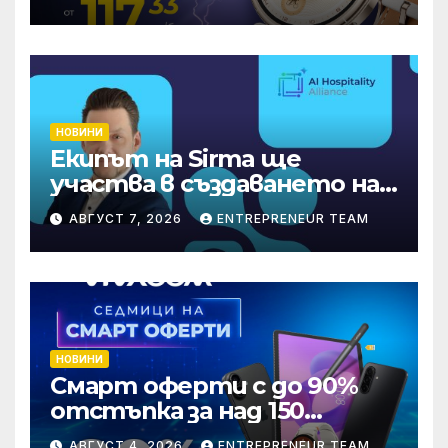
НОВИНИ
Екипът на Sirma ще
участва в създаването на
международните
АВГУСТ 7, 2026
ENTREPRENEUR TEAM
стандарти за навлизане на
изкуствен интелект в
хотелиерството
НОВИНИ
Смарт оферти с до 90%
отстъпка за над 150
устройства от Vivacom
АВГУСТ 4, 2026
ENTREPRENEUR TEAM