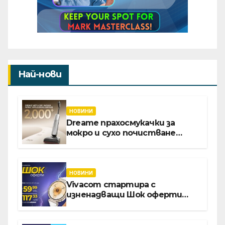
Най-нови
НОВИНИ
Dreame прахосмукачки за
мокро и сухо почистване
надхвърлиха 2 000 патентни
заявки в световен мащаб
НОВИНИ
Vivacom стартира с
изненадващи Шок оферти
през август онлайн