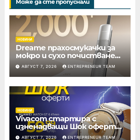
Може да сте пропуснали
НОВИНИ
Dreame прахосмукачки за
мокро и сухо почистване
надхвърлиха 2 000
АВГУСТ 7, 2026
ENTREPRENEUR TEAM
патентни заявки в
световен мащаб
НОВИНИ
Vivacom стартира с
изненадващи Шок оферти
през август онлайн
АВГУСТ 7, 2026
ENTREPRENEUR TEAM