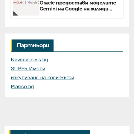
Oracle предоставя моделите
Gemini на Google на хиляди
клиенти на бизнес
приложения
Партньори
Newbusiness.bg
SUPER Имоти
изкупуване на коли Бъгси
Plasico.bg