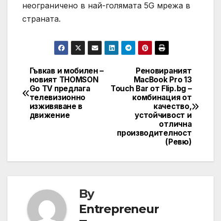
неограничено в най-голямата 5G мрежа в
страната.
Гъвкав и мобилен –
Реновираният
Навигация
новият THOMSON
MacBook Pro 13
Go TV предлага
Touch Bar от Flip.bg –
телевизионно
комбинация от
изживяване в
качество,
движение
устойчивост и
отлична
производителност
(Ревю)
By
Entrepreneur