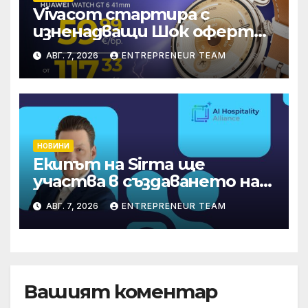
Vivacom стартира с
изненадващи Шок оферти
през август онлайн
АВГ. 7, 2026
ENTREPRENEUR TEAM
НОВИНИ
Екипът на Sirma ще
участва в създаването на
международните
АВГ. 7, 2026
ENTREPRENEUR TEAM
стандарти за навлизане на
изкуствен интелект в
хотелиерството
Вашият коментар