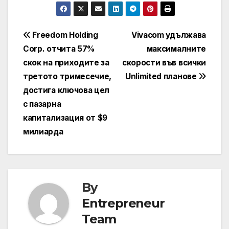
Навигация
Freedom Holding
Vivacom удължава
Corp. отчита 57%
максималните
скок на приходите за
скорости във всички
третото тримесечие,
Unlimited планове
достига ключова цел
с пазарна
капитализация от $9
милиарда
By
Entrepreneur
Team