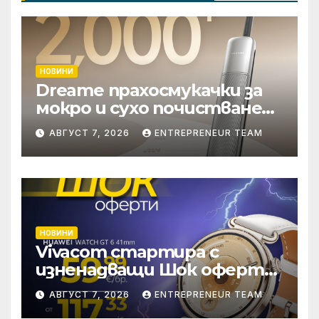
НОВИНИ
Dreame прахосмукачки за
мокро и сухо почистване
надхвърлиха 2 000
АВГУСТ 7, 2026
ENTREPRENEUR TEAM
патентни заявки в
световен мащаб
НОВИНИ
Vivacom стартира с
изненадващи Шок оферти
през август онлайн
АВГУСТ 7, 2026
ENTREPRENEUR TEAM