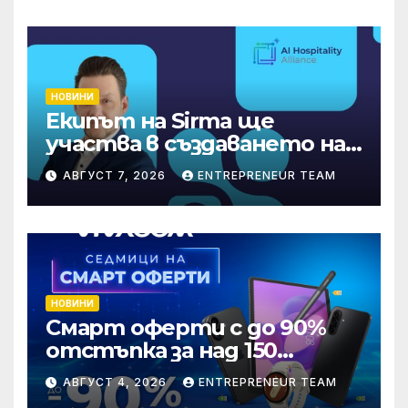
НОВИНИ
Екипът на Sirma ще
участва в създаването на
международните
АВГУСТ 7, 2026
ENTREPRENEUR TEAM
стандарти за навлизане на
изкуствен интелект в
хотелиерството
НОВИНИ
Смарт оферти с до 90%
отстъпка за над 150
устройства от Vivacom
АВГУСТ 4, 2026
ENTREPRENEUR TEAM
през август