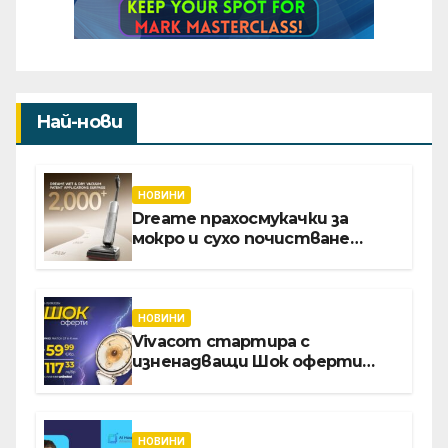
Най-нови
НОВИНИ
Dreame прахосмукачки за
мокро и сухо почистване
надхвърлиха 2 000 патентни
заявки в световен мащаб
НОВИНИ
Vivacom стартира с
изненадващи Шок оферти
през август онлайн
НОВИНИ