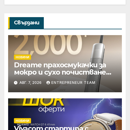
Свързани
НОВИНИ
Dreame прахосмукачки за
мокро и сухо почистване
надхвърлиха 2 000
АВГ. 7, 2026
ENTREPRENEUR TEAM
патентни заявки в
световен мащаб
НОВИНИ
Vivacom стартира с