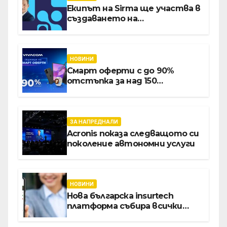
Екипът на Sirma ще участва в
създаването на
международните стандарти
за навлизане на изкуствен
интелект в
хотелиерството
НОВИНИ
Смарт оферти с до 90%
отстъпка за над 150
устройства от Vivacom през
август
ЗА НАПРЕДНАЛИ
Acronis показа следващото си
поколение автономни услуги
НОВИНИ
Нова българска insurtech
платформа събира всички
застраховки на едно място