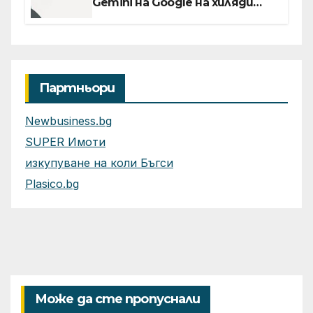
Gemini на Google на хиляди
клиенти на бизнес
приложения
Партньори
Newbusiness.bg
SUPER Имоти
изкупуване на коли Бъгси
Plasico.bg
Може да сте пропуснали