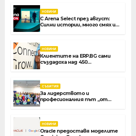
НОВИНИ
С Arena Select през август:
Силни истории, много смях и
срещи с необикновени герои
НОВИНИ
Клиентите на ERP.BG сами
създадоха над 450
приложения за ERP
системата с помощта на
вградения в нея изкуствен
интелект
СЪБИТИЯ
За лидерството и
професионалния път „от
извора“: Стажантите на
Vivacom се срещнаха с
Главния изпълнителен
директор Асен Великов
НОВИНИ
Oracle предоставя моделите