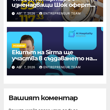
изненадващи Шок оферти
през август онлайн
АВГ. 7, 2026
ENTREPRENEUR TEAM
НОВИНИ
Екипът на Sirma ще
участва в създаването на
международните
АВГ. 7, 2026
ENTREPRENEUR TEAM
стандарти за навлизане на
изкуствен интелект в
хотелиерството
Вашият коментар