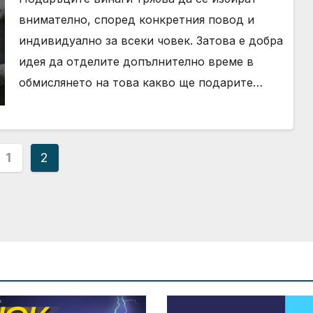
внимателно, според конкретния повод и
индивидуално за всеки човек. Затова е добра
идея да отделите допълнително време в
обмислянето на това какво ще подарите…
деляне
1
2
ликациите
аници