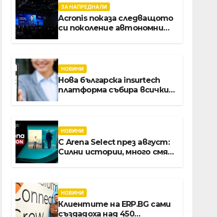
ЗА НАПРЕДНАЛИ
Acronis показа следващото
си поколение автономни
услуги
НОВИНИ
Нова българска insurtech
платформа събира всички
застраховки на едно
място
НОВИНИ
С Arena Select през август:
Силни истории, много смях
и срещи с необикновени
герои
НОВИНИ
Клиентите на ERP.BG сами
създадоха над 450