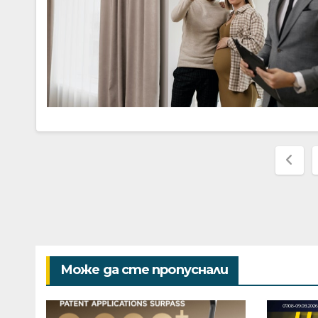
Раз
на
пуб
на
Може да сте пропуснали
стр