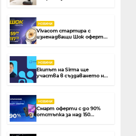
надхвърлиха 2 000
патентни заявки в
световен мащаб
НОВИНИ
Vivacom стартира с
изненадващи Шок оферти
през август онлайн
НОВИНИ
Екипът на Sirma ще
участва в създаването на
международните
стандарти за навлизане на
изкуствен интелект в
хотелиерството
НОВИНИ
Смарт оферти с до 90%
отстъпка за над 150
устройства от Vivacom
през август