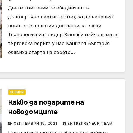
Kaufland
Двете компании се обединяват в
дългосрочно партньорство, за да направят
новите технологии достъпни за всеки
Технологичният лидер Xiaomi и най-голямата
търговска верига у нас Kaufland България
обявиха старта на своето…
НОВИНИ
Какво да подарите на
новодомците
СЕПТЕМВРИ 15, 2021
ENTREPRENEUR TEAM
Подаръците винаги трябва да се избират