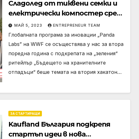
Сладолед от тиквени семки и
електрически компостер сред
идеите – финалисти от
МАЙ 5, 2023
ENTREPRENEUR TEAM
хакатона, подкрепен от
Глобалната програма за иновации „Panda
Kaufland
Labs” на WWF се осъществява у нас за втора
поредна година с подкрепата на „зеления“
ритейлър „Бъдещето на хранителните
отпадъци“ беше темата на втория хакатон…
ЗА СТАРТИРАЩИ
Kaufland България подкрепя
стартъп идеи в нова