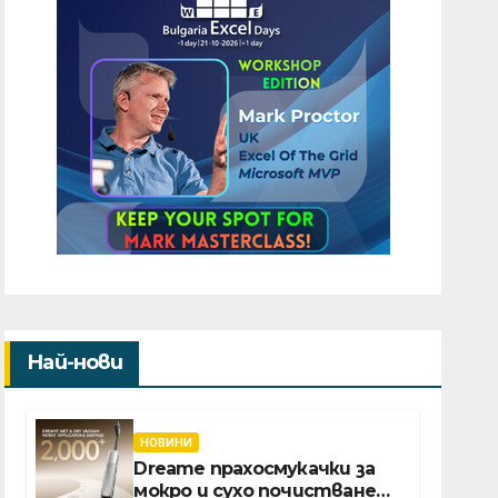
Най-нови
НОВИНИ
Dreame прахосмукачки за
мокро и сухо почистване