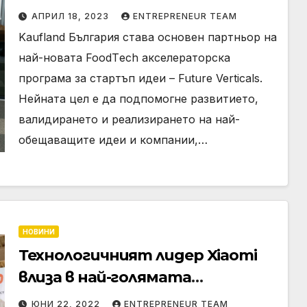
акселераторска програма
АПРИЛ 18, 2023
ENTREPRENEUR TEAM
Kaufland България става основен партньор на
най-новата FoodТech акселераторска
програма за стартъп идеи – Future Verticals.
Нейната цел е да подпомогне развитието,
валидирането и реализирането на най-
обещаващите идеи и компании,…
НОВИНИ
Технологичният лидер Xiaomi
влиза в най-голямата
търговска верига у нас
ЮНИ 22, 2022
ENTREPRENEUR TEAM