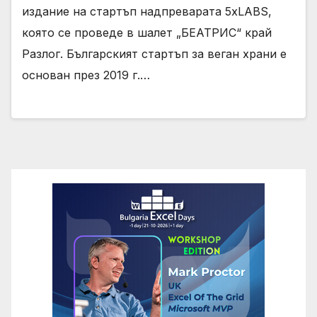
издание на стартъп надпреварата 5xLABS,
която се проведе в шалет „БЕАТРИС“ край
Разлог. Българският стартъп за веган храни е
основан през 2019 г.…