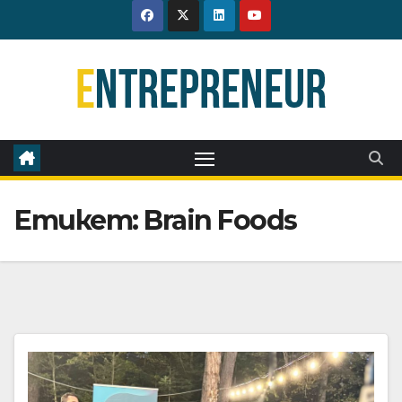
Skip
to
content
Етикет:
Brain Foods