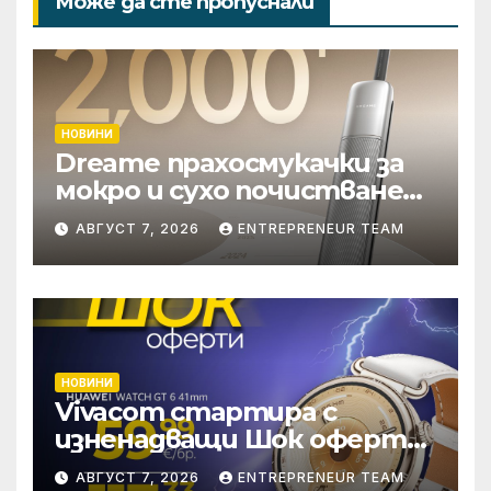
Може да сте пропуснали
НОВИНИ
Dreame прахосмукачки за
мокро и сухо почистване
надхвърлиха 2 000
АВГУСТ 7, 2026
ENTREPRENEUR TEAM
патентни заявки в
световен мащаб
НОВИНИ
Vivacom стартира с
изненадващи Шок оферти
през август онлайн
АВГУСТ 7, 2026
ENTREPRENEUR TEAM