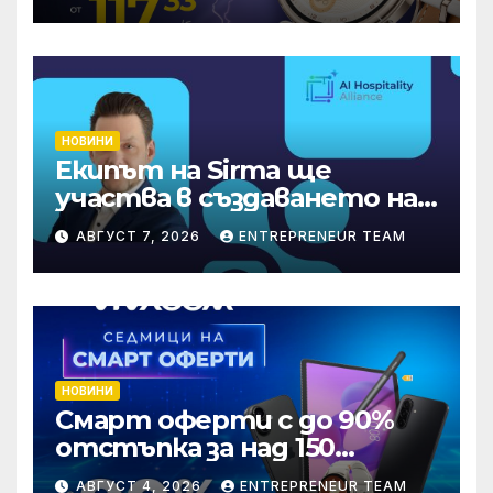
НОВИНИ
Екипът на Sirma ще
участва в създаването на
международните
АВГУСТ 7, 2026
ENTREPRENEUR TEAM
стандарти за навлизане на
изкуствен интелект в
хотелиерството
НОВИНИ
Смарт оферти с до 90%
отстъпка за над 150
устройства от Vivacom
АВГУСТ 4, 2026
ENTREPRENEUR TEAM