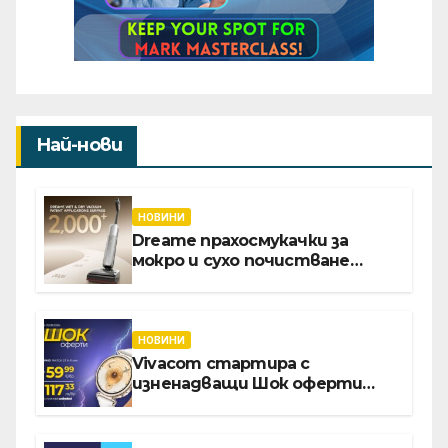
Най-нови
НОВИНИ
Dreame прахосмукачки за
мокро и сухо почистване
надхвърлиха 2 000 патентни
заявки в световен мащаб
НОВИНИ
Vivacom стартира с
изненадващи Шок оферти
през август онлайн