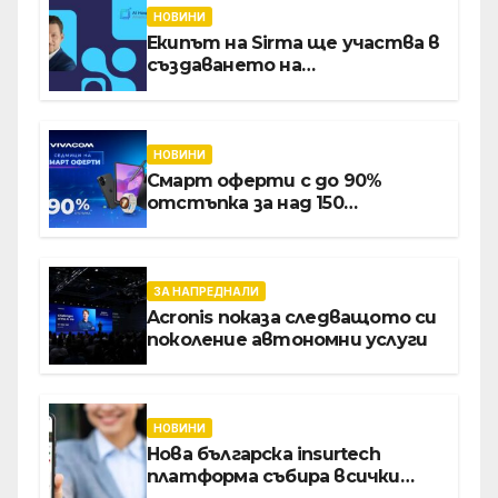
НОВИНИ
Екипът на Sirma ще участва в
създаването на
международните стандарти
за навлизане на изкуствен
интелект в
хотелиерството
НОВИНИ
Смарт оферти с до 90%
отстъпка за над 150
устройства от Vivacom през
август
ЗА НАПРЕДНАЛИ
Acronis показа следващото си
поколение автономни услуги
НОВИНИ
Нова българска insurtech
платформа събира всички