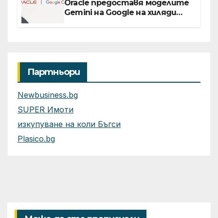
Oracle предоставя моделите
Gemini на Google на хиляди
клиенти на бизнес
приложения
Партньори
Newbusiness.bg
SUPER Имоти
изкупуване на коли Бъгси
Plasico.bg