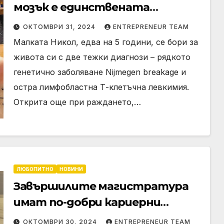
мозък е единствената
надежда за Никол
ОКТОМВРИ 31, 2024
ENTREPRENEUR TEAM
Малката Никол, едва на 5 години, се бори за
живота си с две тежки диагнози – рядкото
генетично заболяване Nijmegen breakage и
остра лимфобластна Т-клетъчна левкимия.
Открита още при раждането,…
ЛЮБОПИТНО
НОВИНИ
Завършилите магистратура
имат по-добри кариерни
перспективи, разкрива
ОКТОМВРИ 30, 2024
ENTREPRENEUR TEAM