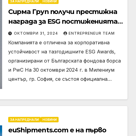
ЗА НАПРЕДНАЛИ
НОВИНИ
Сирма Груп получи престижна
награда за ESG постиженията
си
ОКТОМВРИ 31, 2024
ENTREPRENEUR TEAM
Компанията е отличена за корпоративна
устойчивост на тазгодишните ESG Awards,
организирани от Българската фондова борса
и PwC На 30 октомври 2024 г. в Милениум
център, гр. София, се състоя официална…
ЗА НАПРЕДНАЛИ
НОВИНИ
euShipments.com е на първо