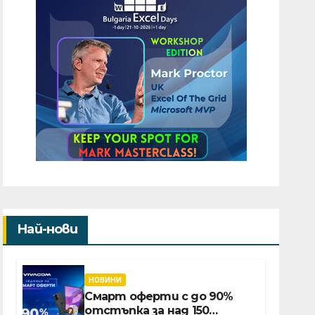
Най-нови
НОВИНИ
Смарт оферти с до 90%
отстъпка за над 150