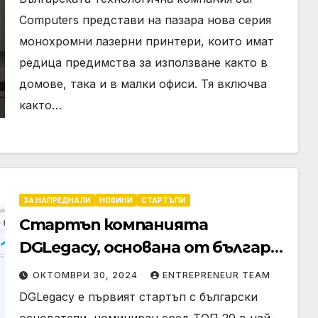
Computers представи на пазара нова серия
монохромни лазерни принтери, които имат
редица предимства за използване както в
домове, така и в малки офиси. Тя включва
както…
ЗА НАПРЕДНАЛИ
НОВИНИ
СТАРТЪПИ
Стартъп компанията
DGLegacy, основана от българи,
сред ТОП 20 на престижния
ОКТОМВРИ 30, 2024
ENTREPRENEUR TEAM
конкурс TechCrunch Disrupt
DGLegacy е първият стартъп с български
основатели, номиниран сред ТОП 20 в най-