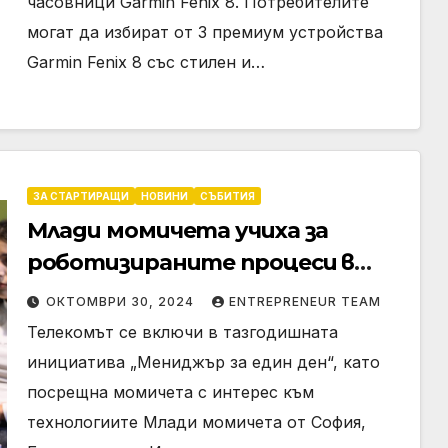
часовници Garmin Fenix 8. Потребителите
могат да избират от 3 премиум устройства
Garmin Fenix 8 със стилен и…
ЗА СТАРТИРАЩИ
НОВИНИ
СЪБИТИЯ
Млади момичета учиха за
роботизираните процеси в
Yettel
ОКТОМВРИ 30, 2024
ENTREPRENEUR TEAM
Телекомът се включи в тазгодишната
инициатива „Мениджър за един ден“, като
посрещна момичета с интерес към
технологиите Млади момичета от София,