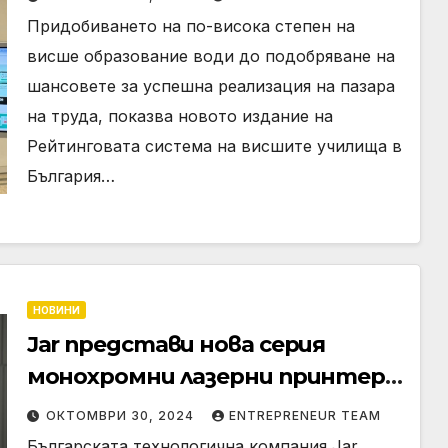
Рейтинговата система на
Придобиването на по-висока степен на
висшите училища в България
висше образование води до подобряване на
шансовете за успешна реализация на пазара
на труда, показва новото издание на
Рейтинговата система на висшите училища в
България…
НОВИНИ
Jar представи нова серия
монохромни лазерни принтери,
подходящи за дома и офиса
ОКТОМВРИ 30, 2024
ENTREPRENEUR TEAM
Българската технологична компания Jar