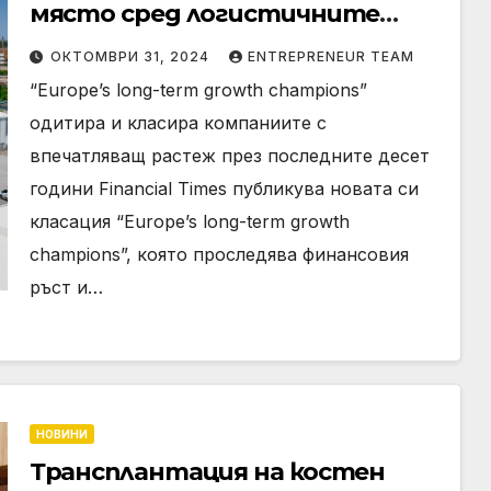
място сред логистичните
компании в Европа в новата
ОКТОМВРИ 31, 2024
ENTREPRENEUR TEAM
класация на Financial Times
“Europe’s long-term growth champions”
одитира и класира компаниите с
впечатляващ растеж през последните десет
години Financial Times публикува новата си
класация “Europe’s long-term growth
champions”, която проследява финансовия
ръст и…
НОВИНИ
Трансплантация на костен