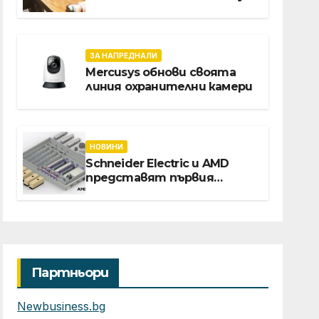
нас предлагат хибридна
работа
ЗА НАПРЕДНАЛИ
Mercusys обнови своята
линия охранителни камери
НОВИНИ
Schneider Electric и AMD
представят първия
референтен дизайн на
платформата Helios за
ускорено изграждане на
фабрики за ИИ
Партньори
Newbusiness.bg