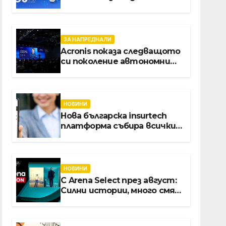
устройства от Vivacom
през август
ЗА НАПРЕДНАЛИ
Acronis показа следващото
си поколение автономни
услуги
НОВИНИ
Нова българска insurtech
платформа събира всички
застраховки на едно
място
НОВИНИ
С Arena Select през август:
Силни истории, много смях
и срещи с необикновени
герои