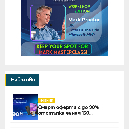
Най-нови
НОВИНИ
Смарт оферти с до 90%
отстъпка за над 150
устройства от Vivacom през
август