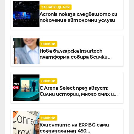
ЗА НАПРЕДНАЛИ
Acronis показа следващото си
поколение автономни услуги
НОВИНИ
Нова българска insurtech
платформа събира всички
застраховки на едно място
НОВИНИ
С Arena Select през август:
Силни истории, много смях и
срещи с необикновени герои
НОВИНИ
Клиентите на ERP.BG сами
създадоха над 450