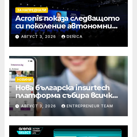
ЗА НАПРЕДНАЛИ
Acronis показа следващото
си поколение автономни
услуги
АВГУСТ 3, 2026
DENICA
НОВИНИ
Нова българска insurtech
платформа събира всички
застраховки на едно
АВГУСТ 3, 2026
ENTREPRENEUR TEAM
място