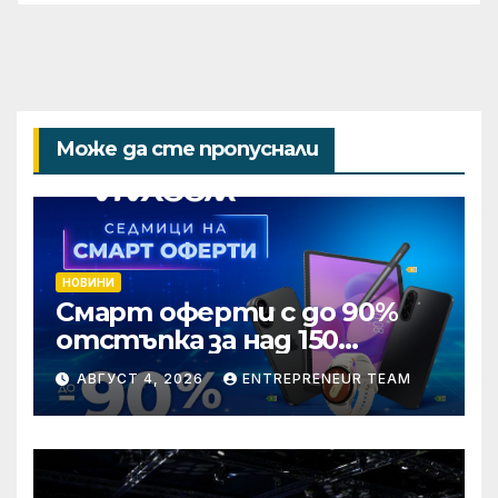
Може да сте пропуснали
НОВИНИ
Смарт оферти с до 90%
отстъпка за над 150
устройства от Vivacom
АВГУСТ 4, 2026
ENTREPRENEUR TEAM
през август