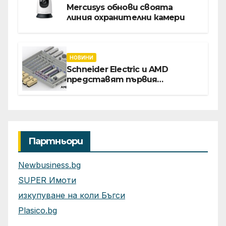
Mercusys обнови своята
линия охранителни камери
НОВИНИ
Schneider Electric и AMD
представят първия
референтен дизайн на
платформата Helios за
ускорено изграждане на
фабрики за ИИ
Партньори
Newbusiness.bg
SUPER Имоти
изкупуване на коли Бъгси
Plasico.bg