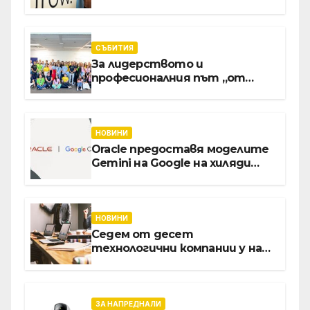
приложения за ERP
системата с помощта на
вградения в нея изкуствен
интелект
СЪБИТИЯ
За лидерството и
професионалния път „от
извора“: Стажантите на
Vivacom се срещнаха с
Главния изпълнителен
директор Асен Великов
НОВИНИ
Oracle предоставя моделите
Gemini на Google на хиляди
клиенти на бизнес
приложения
НОВИНИ
Седем от десет
технологични компании у нас
предлагат хибридна работа
ЗА НАПРЕДНАЛИ