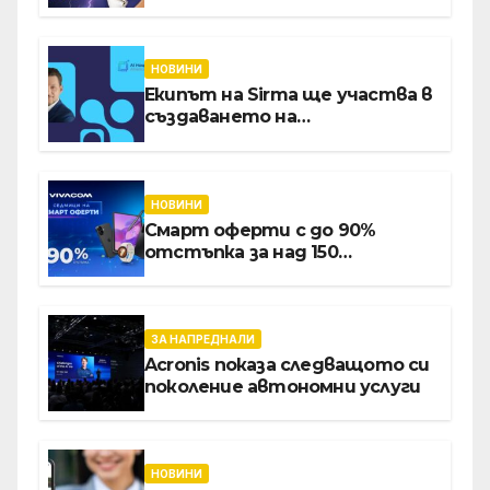
през август онлайн
НОВИНИ
Екипът на Sirma ще участва в
създаването на
международните стандарти
за навлизане на изкуствен
интелект в
хотелиерството
НОВИНИ
Смарт оферти с до 90%
отстъпка за над 150
устройства от Vivacom през
август
ЗА НАПРЕДНАЛИ
Acronis показа следващото си
поколение автономни услуги
НОВИНИ