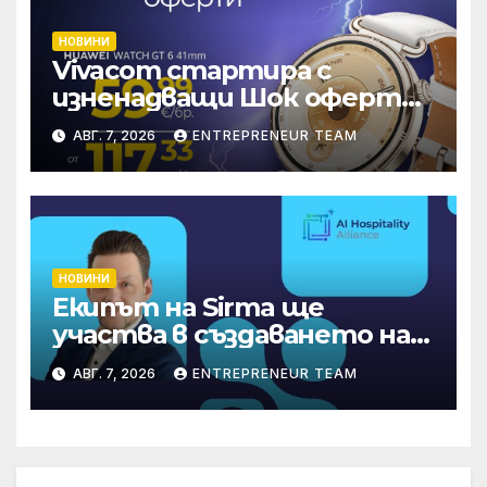
НОВИНИ
Vivacom стартира с
изненадващи Шок оферти
през август онлайн
АВГ. 7, 2026
ENTREPRENEUR TEAM
НОВИНИ
Екипът на Sirma ще
участва в създаването на
международните
АВГ. 7, 2026
ENTREPRENEUR TEAM
стандарти за навлизане на
изкуствен интелект в
хотелиерството