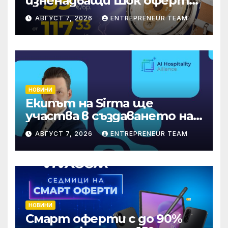
изненадващи Шок оферти
през август онлайн
АВГУСТ 7, 2026
ENTREPRENEUR TEAM
НОВИНИ
Екипът на Sirma ще
участва в създаването на
международните
АВГУСТ 7, 2026
ENTREPRENEUR TEAM
стандарти за навлизане на
изкуствен интелект в
хотелиерството
НОВИНИ
Смарт оферти с до 90%