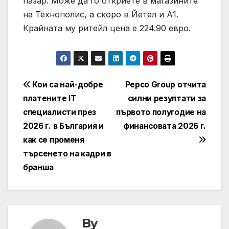
пазар. Може да го откриете в магазините
на Технополис, а скоро в Йетел и А1.
Крайната му ритейл цена е 224.90 евро.
Навигация
Кои са най-добре
Pepco Group отчита
платените IT
силни резултати за
специалисти през
първото полугодие на
2026 г. в България и
финансовата 2026 г.
как се променя
търсенето на кадри в
бранша
By