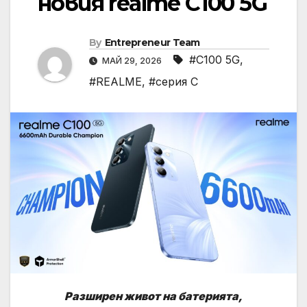
новия realme C100 5G
By
Entrepreneur Team
#C100 5G
,
МАЙ 29, 2026
#REALME
,
#серия C
Разширен живот на батерията,