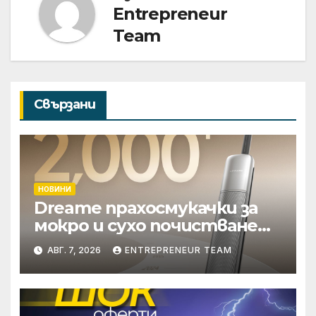
Entrepreneur
Team
Свързани
НОВИНИ
Dreame прахосмукачки за
мокро и сухо почистване
надхвърлиха 2 000
АВГ. 7, 2026
ENTREPRENEUR TEAM
патентни заявки в
световен мащаб