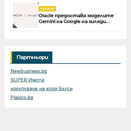
Главния изпълнителен
директор Асен Великов
НОВИНИ
Oracle предоставя моделите
Gemini на Google на хиляди
клиенти на бизнес
приложения
Партньори
Newbusiness.bg
SUPER Имоти
изкупуване на коли Бъгси
Plasico.bg