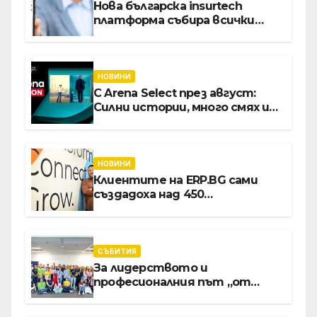
Нова българска insurtech
платформа събира всички
застраховки на едно място
НОВИНИ
С Arena Select през август:
Силни истории, много смях и
срещи с необикновени герои
НОВИНИ
Клиентите на ERP.BG сами
създадоха над 450
приложения за ERP
системата с помощта на
вградения в нея изкуствен
интелект
СЪБИТИЯ
За лидерството и
професионалния път „от
извора“: Стажантите на
Vivacom се срещнаха с