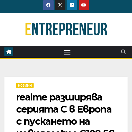
Skip
to
content
НОВИНИ
realme разширява
серията C в Европа
с пускането на