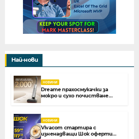
Най-нови
НОВИНИ
Dreame прахосмукачки за
мокро и сухо почистване
надхвърлиха 2 000 патентни
заявки в световен мащаб
НОВИНИ
Vivacom стартира с
изненадващи Шок оферти