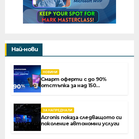
Най-нови
НОВИНИ
Смарт оферти с до 90%
отстъпка за над 150
устройства от Vivacom през
август
ЗА НАПРЕДНАЛИ
Acronis показа следващото си
поколение автономни услуги