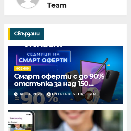
Team
Свързани
НОВИНИ
Смарт оферти с до 90%
отстъпка за над 150
устройства от Vivacom
АВГ. 4, 2026
ENTREPRENEUR TEAM
през август