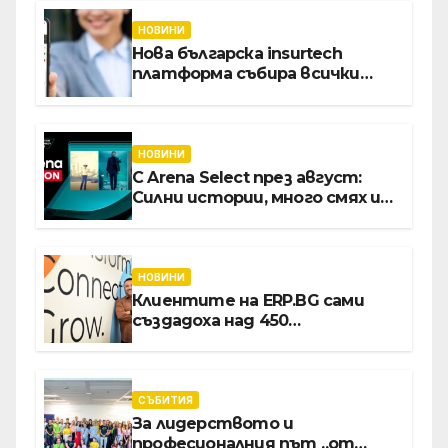
НОВИНИ
Нова българска insurtech
платформа събира всички
застраховки на едно място
НОВИНИ
С Arena Select през август:
Силни истории, много смях и
срещи с необикновени герои
НОВИНИ
Клиентите на ERP.BG сами
създадоха над 450
приложения за ERP
системата с помощта на
вградения в нея изкуствен
интелект
СЪБИТИЯ
За лидерството и
професионалния път „от