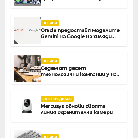
извора“: Стажантите на
Vivacom се срещнаха с
Главния изпълнителен
директор Асен Великов
НОВИНИ
Oracle предоставя моделите
Gemini на Google на хиляди
клиенти на бизнес
приложения
НОВИНИ
Седем от десет
технологични компании у нас
предлагат хибридна работа
ЗА НАПРЕДНАЛИ
Mercusys обнови своята
линия охранителни камери
НОВИНИ