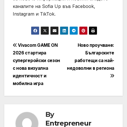
каналите на Sofia Up във Facebook,
Instagram и TikTok.
Навигация
Vivacom GAME ON
Ново проучване:
2026 стартира
Българските
супергеройски сезон
работещи са най-
с нова визуална
недоволни в региона
идентичност и
мобилна игра
By
Entrepreneur