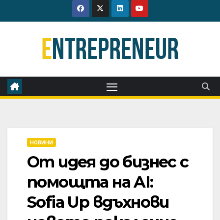
Skip
to
content
НОВИНИ
От идея до бизнес с
помощта на AI:
Sofia Up вдъхнови