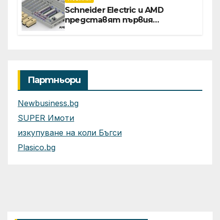
Schneider Electric и AMD
представят първия
референтен дизайн на
платформата Helios за
ускорено изграждане на
фабрики за ИИ
Партньори
Newbusiness.bg
SUPER Имоти
изкупуване на коли Бъгси
Plasico.bg