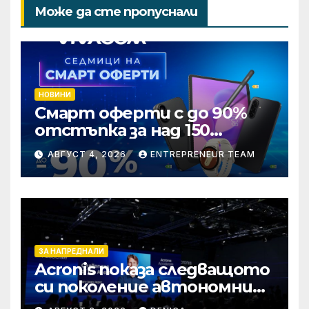
Може да сте пропуснали
НОВИНИ
Смарт оферти с до 90%
отстъпка за над 150
устройства от Vivacom
АВГУСТ 4, 2026
ENTREPRENEUR TEAM
през август
ЗА НАПРЕДНАЛИ
Acronis показа следващото
си поколение автономни
услуги