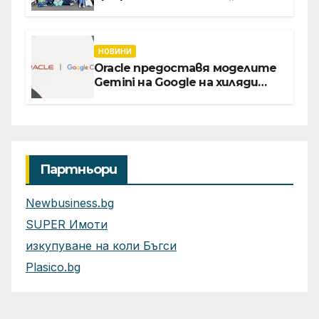
извора“: Стажантите на
Vivacom се срещнаха с
Главния изпълнителен
директор Асен Великов
НОВИНИ
Oracle предоставя моделите
Gemini на Google на хиляди
клиенти на бизнес
приложения
Партньори
Newbusiness.bg
SUPER Имоти
изкупуване на коли Бъгси
Plasico.bg