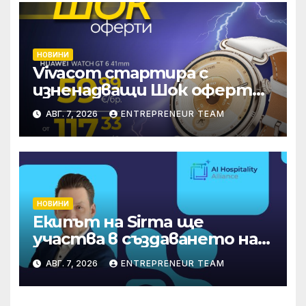
НОВИНИ
Vivacom стартира с
изненадващи Шок оферти
през август онлайн
АВГ. 7, 2026
ENTREPRENEUR TEAM
НОВИНИ
Екипът на Sirma ще
участва в създаването на
международните
АВГ. 7, 2026
ENTREPRENEUR TEAM
стандарти за навлизане на
изкуствен интелект в