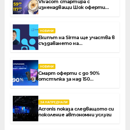
Vivacom стартира с
изненадващи Шок оферти
през август онлайн
НОВИНИ
Екипът на Sirma ще участва в
създаването на
международните стандарти
за навлизане на изкуствен
интелект в
хотелиерството
НОВИНИ
Смарт оферти с до 90%
отстъпка за над 150
устройства от Vivacom през
август
ЗА НАПРЕДНАЛИ
Acronis показа следващото си
поколение автономни услуги