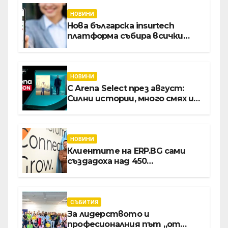
НОВИНИ
Нова българска insurtech
платформа събира всички
застраховки на едно място
НОВИНИ
С Arena Select през август:
Силни истории, много смях и
срещи с необикновени герои
НОВИНИ
Клиентите на ERP.BG сами
създадоха над 450
приложения за ERP
системата с помощта на
вградения в нея изкуствен
интелект
СЪБИТИЯ
За лидерството и
професионалния път „от