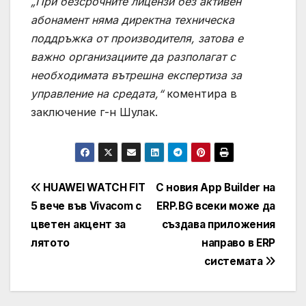
„При безсрочните лицензи без активен
абонамент няма директна техническа
поддръжка от производителя, затова е
важно организациите да разполагат с
необходимата вътрешна експертиза за
управление на средата,“
коментира в
заключение г-н Шулак.
Навигация
HUAWEI WATCH FIT
С новия App Builder на
5 вече във Vivacom с
ERP.BG всеки може да
цветен акцент за
създава приложения
лятото
направо в ERP
системата