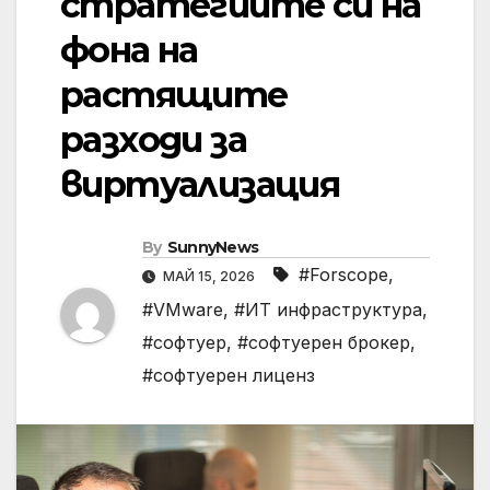
стратегиите си на
фона на
растящите
разходи за
виртуализация
By
SunnyNews
#Forscope
,
МАЙ 15, 2026
#VMware
,
#ИТ инфраструктура
,
#софтуер
,
#софтуерен брокер
,
#софтуерен лиценз