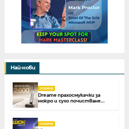
Най-нови
НОВИНИ
Dreame прахосмукачки за
мокро и сухо почистване
надхвърлиха 2 000 патентни
заявки в световен мащаб
НОВИНИ