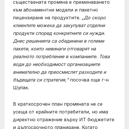
съществената промяна е преминаването
към абонаментни модели и пакетно
лицензиране на продуктите.
„До скоро
клиентите можеха да закупуват отделни
продукти според конкретните си нужди.
Днес решенията са обединени в големи
пакети, които невинаги отговарят на
реалното потребление в компаниите. Това
води до необходимост организациите
внимателно да преосмислят разходите и
бъдещата си стратегия,“
посочва още г-н
Шулак.
В краткосрочен план промяната не се
усеща от крайните потребители, но има
директно отражение върху ИТ бюджетите
и дългосрочното планиране. Когато