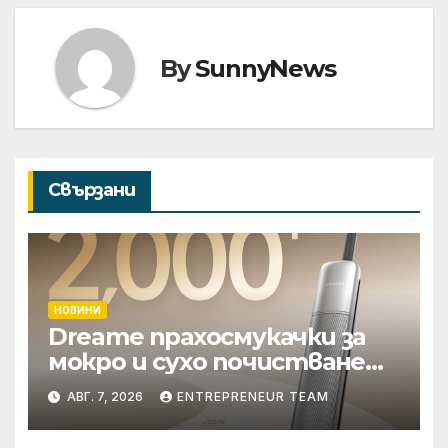
By
SunnyNews
Свързани
НОВИНИ
Dreame прахосмукачки за
мокро и сухо почистване
надхвърлиха 2 000
АВГ. 7, 2026
ENTREPRENEUR TEAM
патентни заявки в
световен мащаб