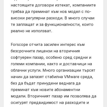
настоящите договори изтекат, компаниите
трябва да преминат към нов модел с по-
високи регулярни разходи. В много случаи
те заплащат и за функционалности, които
реално не използват.
Forscope отчита засилен интерес към
безсрочните лицензи на вторичния
софтуерен пазар, особено сред средни и
големи компании, както и доставчици на
облачни услуги. Много организации търсят
начин да запазят стабилна VMware среда,
без да бъдат принудени веднага да
преминат към новите абонаментни
модели. Вторичният пазар им позволява да
осигурят предвидимост на разходите и