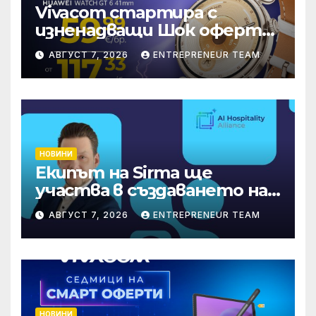
Vivacom стартира с
изненадващи Шок оферти
през август онлайн
АВГУСТ 7, 2026
ENTREPRENEUR TEAM
НОВИНИ
Екипът на Sirma ще
участва в създаването на
международните
АВГУСТ 7, 2026
ENTREPRENEUR TEAM
стандарти за навлизане на
изкуствен интелект в
хотелиерството
НОВИНИ