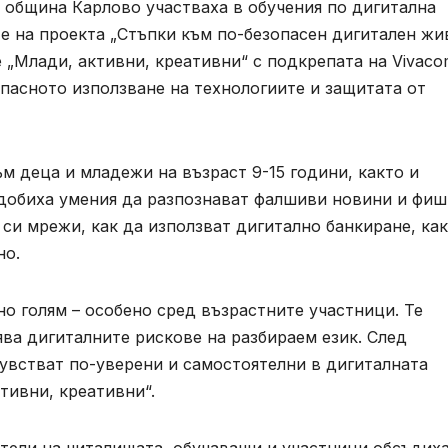
в община Карлово участваха в обучения по дигитална
е на проекта „Стъпки към по-безопасен дигитален жив
 „Млади, активни, креативни“ с подкрепата на Vivac
опасното използване на технологиите и защитата от
м деца и младежи на възраст 9-15 години, както и
идобиха умения да разпознават фалшиви новини и фиш
 си мрежи, как да използват дигитално банкиране, как
но.
о голям – особено сред възрастните участници. Те
ява дигиталните рискове на разбираем език. След
чувстват по-уверени и самостоятелни в дигиталната
тивни, креативни“.