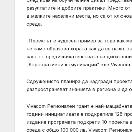
След края на обучителния цикъл представ
резултатите и добрите практики. Много от
в малките населени места, но са от ключо
среда.
„Проектът е чудесен пример за това как м
не само образова хората как да се пазят он
част от предизвикателствата на дигитални
„Корпоративни комуникации“ във Vivacom.
Сдружението планира да надгради проекта
разпространяват знанията в региона и да о
Vivacom Регионален грант е най-мащабната
години инициативата е подкрепила 128 про
издание програмата подкрепи 10 проекта в
среда с общо 100 000 лв. Vivacom Регионал