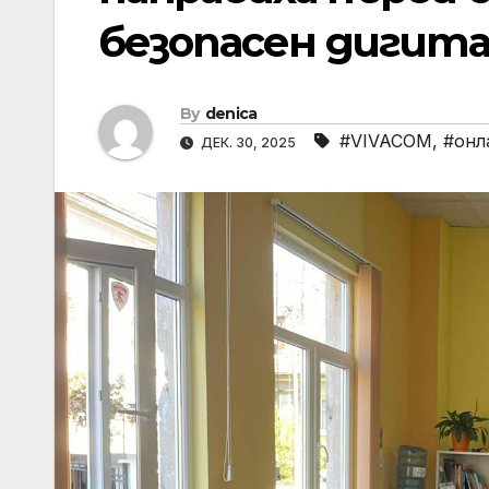
безопасен дигит
By
denica
#VIVACOM
,
#онл
ДЕК. 30, 2025