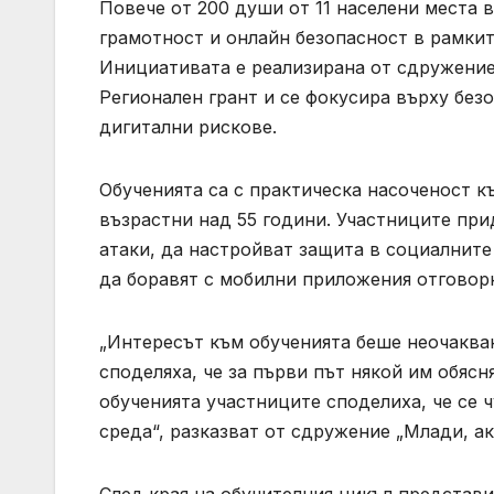
Повече от 200 души от 11 населени места 
грамотност и онлайн безопасност в рамкит
Инициативата е реализирана от сдружение
Регионален грант и се фокусира върху без
дигитални рискове.
Обученията са с практическа насоченост къ
възрастни над 55 години. Участниците пр
атаки, да настройват защита в социалните
да боравят с мобилни приложения отговор
„Интересът към обученията беше неочакван
споделяха, че за първи път някой им обясн
обученията участниците споделиха, че се 
среда“, разказват от сдружение „Млади, ак