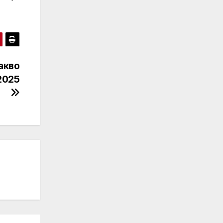
акво
2025