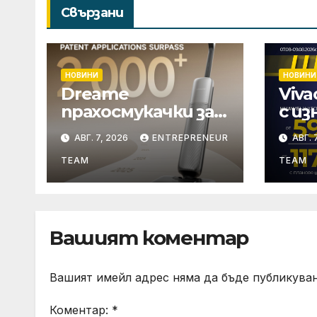
Свързани
НОВИНИ
НОВИНИ
Dreame
Viv
прахосмукачки за
с и
мокро и сухо
Шок
АВГ. 7, 2026
ENTREPRENEUR
АВГ. 
почистване
авг
надхвърлиха 2 000
TEAM
TEAM
патентни заявки
в световен мащаб
Вашият коментар
Вашият имейл адрес няма да бъде публикуван
Коментар:
*