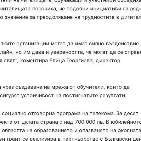
ители на читалищата, обучаващи и участници обсъдих
 читалищата посочиха, че подобни инициативи са ряд
во значение за преодоляване на трудностите в дигита
алките организации могат да имат силно въздействие.
лайн, но им дава и увереността, че могат да се справ
я свят“, коментира Елица Георгиева, директор
 чрез създаване на мрежа от обучители, които да
сигурят устойчивост на постигнатите резултати.
 социално отговорна програма на телекома. За десет
екта от цялата страна с над 700 000 лв. В юбилейнот
 областта на образованието и опазването на околнат
ен грант се реализира в партньорство с Български це