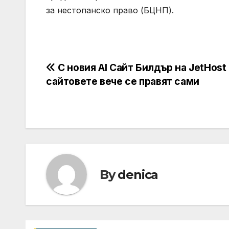
за нестопанско право (БЦНП).
Навигация
С новия AI Сайт Билдър на JetHost
сайтовете вече се правят сами
By
denica