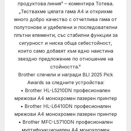
продуктова линия” – коментира Тотева.
„Тествахме цялата гама A4 и открихме
много добро качество с отчетлива гама от
полутонове и удебелени и последователни
плътни елементи, със стабилни функции за
сигурност и ниска обща себестойност,
които само добавят към едно наистина
звездно предложение по отношение на
стойността.”
Brother спечели и награди BLI 2025 Pick
Awards за следните устройства:
• Brother HL-L5210DN професионален
мрежови A4 монохромен лазерен принтер
• Brother HL-L6410DN професионален
мрежови A4 монохромен лазерен принтер
• Brother MFC-L5710DN професионален
мултифункционален A4 монохромен