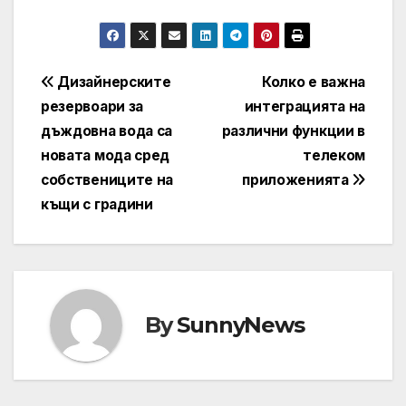
Навигация
Дизайнерските
Колко е важна
резервоари за
интеграцията на
дъждовна вода са
различни функции в
новата мода сред
телеком
собствениците на
приложенията
къщи с градини
By
SunnyNews