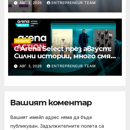
АВГ. 3, 2026
ENTREPRENEUR TEAM
НОВИНИ
С Arena Select през август:
Силни истории, много смях
и срещи с необикновени
АВГ. 3, 2026
ENTREPRENEUR TEAM
герои
Вашият коментар
Вашият имейл адрес няма да бъде
публикуван.
Задължителните полета са