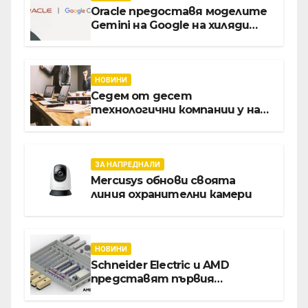
Oracle предоставя моделите
Gemini на Google на хиляди
клиенти на бизнес
приложения
НОВИНИ
Седем от десет
технологични компании у нас
предлагат хибридна работа
ЗА НАПРЕДНАЛИ
Mercusys обнови своята
линия охранителни камери
НОВИНИ
Schneider Electric и AMD
представят първия
референтен дизайн на
платформата Helios за