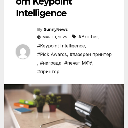
от Keypoint
Intelligence
By
SunnyNews
#Brother
,
МАР. 31, 2025
#Keypoint Intelligence
,
#Pick Awards
,
#лазерен принтер
,
#награда
,
#печат МФУ
,
#принтер