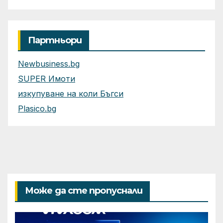
ускорено изграждане на
фабрики за ИИ
Партньори
Newbusiness.bg
SUPER Имоти
изкупуване на коли Бъгси
Plasico.bg
Може да сте пропуснали