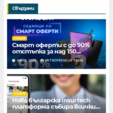
Свързани
НОВИНИ
Смарт оферти с до 90%
отстъпка за над 150
устройства от Vivacom
АВГ. 4, 2026
ENTREPRENEUR TEAM
през август
НОВИНИ
Нова българска insurtech
платформа събира всички
застраховки на едно място