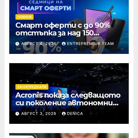
НОВИНИ
Смарт оферти с до 90%
отстъпка за над 150
устройства от Vivacom
АВГУСТ 4, 2026
ENTREPRENEUR TEAM
през август
ЗА НАПРЕДНАЛИ
Acronis показа следващото
си поколение автономни
услуги
АВГУСТ 3, 2026
DENICA