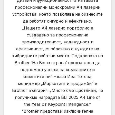
дизайн и функционалността на гамата
професионални монохромни А4 лазерни
устройства, което позволява на бизнесите
да работят сигурно и ефективно.
„Нашето A4 лазерно портфолио е
създадено за професионална
производителност, надеждност и
ефективност, съобразено с нуждите на
хибридните работни места. Подкрепата на
Brother ‘На Ваша страна’ продължава да
подпомага успеха на компаниите и
клиентите ни“ – каза Ива Тотева,
мениджър „Маркетинг и продажби“ в
Brother България. „Много сме щастливи, че
получихме наградата BLI 2025 A4 Line of
the Year от Keypoint Intelligence.”
“Brother представи изключителна