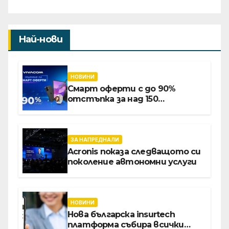
Най-нови
НОВИНИ
Смарт оферти с до 90%
отстъпка за над 150
устройства от Vivacom през
август
ЗА НАПРЕДНАЛИ
Acronis показа следващото си
поколение автономни услуги
НОВИНИ
Нова българска insurtech
платформа събира всички