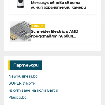
Mercusys обнови своята
линия охранителни камери
НОВИНИ
Schneider Electric и AMD
представят първия
референтен дизайн на
платформата Helios за
ускорено изграждане на
фабрики за ИИ
Партньори
Newbusiness.bg
SUPER Имоти
изкупуване на коли Бъгси
Plasico.bg