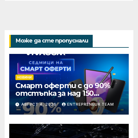
Може да сте пропуснали
НОВИНИ
Смарт оферти с до 90%
отстъпка за над 150
устройства от Vivacom
АВГУСТ 4, 2026
ENTREPRENEUR TEAM
през август