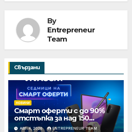
By
Entrepreneur
Team
Свързани
НОВИНИ
Смарт оферти с до 90%
отстъпка за над 150
устройства от Vivacom
АВГ. 4, 2026
ENTREPRENEUR TEAM