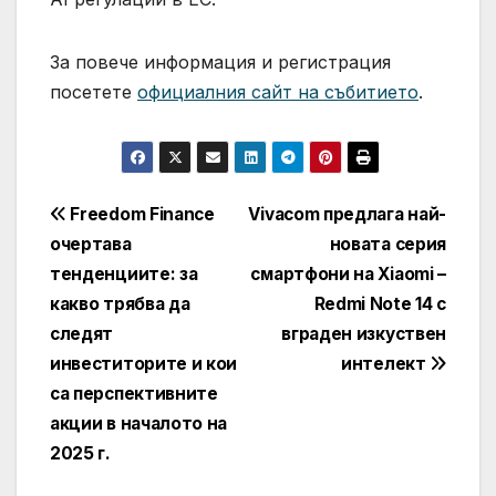
За повече информация и регистрация
посетете
официалния сайт на събитието
.
Навигация
Freedom Finance
Vivacom предлага най-
очертава
новата серия
тенденциите: за
смартфони на Xiaomi –
какво трябва да
Redmi Note 14 с
следят
вграден изкуствен
инвеститорите и кои
интелект
са перспективните
акции в началото на
2025 г.