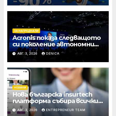
през август
ЗА НАПРЕДНАЛИ
Acronis показа следващото
си поколение автономни
услуги
АВГ. 3, 2026
DENICA
НОВИНИ
Нова българска insurtech
платформа събира всички
застраховки на едно място
АВГ. 3, 2026
ENTREPRENEUR TEAM