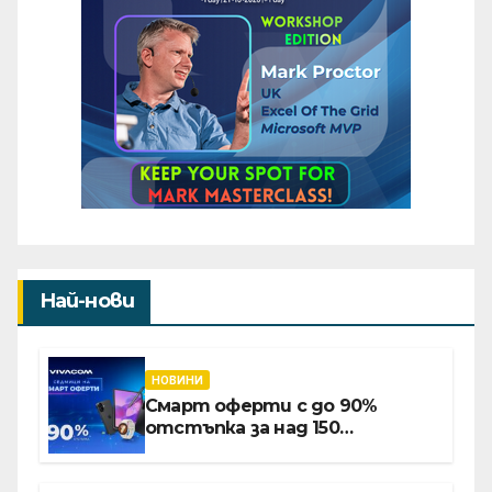
Най-нови
НОВИНИ
Смарт оферти с до 90%
отстъпка за над 150
устройства от Vivacom през
август