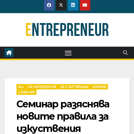
Skip
to
content
ALL
ЗА НАПРЕДНАЛИ
ЗА СТАРТИРАЩИ
НОВИНИ
СЪБИТИЯ
Семинар разяснява
новите правила за
изкуствения