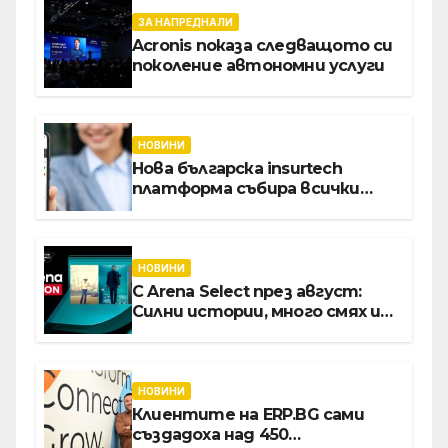
ЗА НАПРЕДНАЛИ
Acronis показа следващото си
поколение автономни услуги
НОВИНИ
Нова българска insurtech
платформа събира всички
застраховки на едно място
НОВИНИ
С Arena Select през август:
Силни истории, много смях и
срещи с необикновени герои
НОВИНИ
Клиентите на ERP.BG сами
създадоха над 450