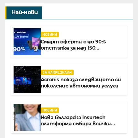
Най-нови
НОВИНИ
Смарт оферти с до 90%
отстъпка за над 150
устройства от Vivacom през
август
ЗА НАПРЕДНАЛИ
Acronis показа следващото си
поколение автономни услуги
НОВИНИ
Нова българска insurtech
платформа събира всички
застраховки на едно място