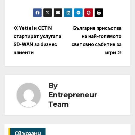
Навигация
Yettel и CETIN
България присъства
стартират услугата
на най-голямото
SD-WAN за бизнес
световно събитие за
клиенти
игри
By
Entrepreneur
Team
Свързани