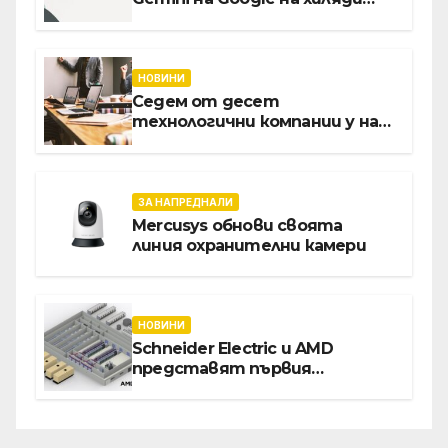
клиенти на бизнес
приложения
НОВИНИ
Седем от десет
технологични компании у нас
предлагат хибридна работа
ЗА НАПРЕДНАЛИ
Mercusys обнови своята
линия охранителни камери
НОВИНИ
Schneider Electric и AMD
представят първия
референтен дизайн на
платформата Helios за
ускорено изграждане на