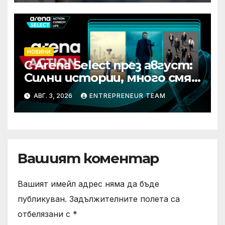
НОВИНИ
С Arena Select през август:
Силни истории, много смях
и срещи с необикновени
АВГ. 3, 2026
ENTREPRENEUR TEAM
герои
Вашият коментар
Вашият имейл адрес няма да бъде
публикуван.
Задължителните полета са
отбелязани с
*