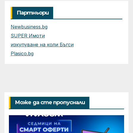
фабрики за ИИ
Партньори
Newbusiness.bg
SUPER Имоти
изкупуване на коли Бъгси
Plasico.bg
Може да сте пропуснали