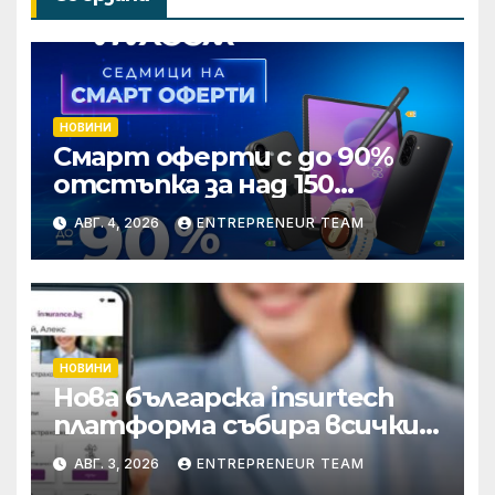
НОВИНИ
Смарт оферти с до 90%
отстъпка за над 150
устройства от Vivacom
АВГ. 4, 2026
ENTREPRENEUR TEAM
през август
НОВИНИ
Нова българска insurtech
платформа събира всички
застраховки на едно място
АВГ. 3, 2026
ENTREPRENEUR TEAM