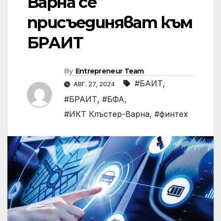
Варна се
присъединяват към
БРАИТ
By
Entrepreneur Team
#БАИТ
,
АВГ. 27, 2024
#БРАИТ
,
#БФА
,
#ИКТ Клъстер-Варна
,
#финтех