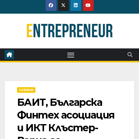
Skip
to
content
НОВИНИ
БАИТ, Българска
Финтех асоциация
и ИКТ Клъстер-