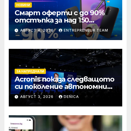
НОВИНИ
Смарт оферти с до 90%
отстъпка за над 150
устройства от Vivacom
АВГУСТ 4, 2026
ENTREPRENEUR TEAM
през август
ЗА НАПРЕДНАЛИ
Acronis показа следващото
си поколение автономни
услуги
АВГУСТ 3, 2026
DENICA