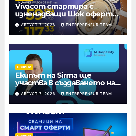
Vivacom стартира с
изненадващи Шок оферти
през август онлайн
АВГУСТ 7, 2026
ENTREPRENEUR TEAM
НОВИНИ
Екипът на Sirma ще
участва в създаването на
международните
АВГУСТ 7, 2026
ENTREPRENEUR TEAM
стандарти за навлизане на
изкуствен интелект в
хотелиерството