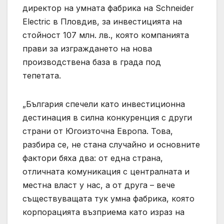
директор на умната фабрика на Schneider
Electric в Пловдив, за инвестицията на
стойност 107 млн. лв., която компанията
прави за изграждането на нова
производствена база в града под
тепетата.
„България спечели като инвестиционна
дестинация в силна конкуренция с други
страни от Югоизточна Европа. Това,
разбира се, не стана случайно и основните
фактори бяха два: от една страна,
отличната комуникация с централната и
местна власт у нас, а от друга – вече
съществуващата тук умна фабрика, която
корпорацията възприема като израз на