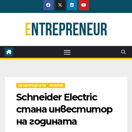
Skip
to
content
ЗА НАПРЕДНАЛИ
НОВИНИ
Schneider Electric
стана инвеститор
на годината