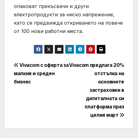
опаковат прекъсвачи и други
електропродукти за ниско напрежение,
като се предвижда откриването на повече
от 100 нови работни места.
Навигация
Vivacom с оферта за
Vivacom предлага 20%
малкия и среден
отстъпка на
бизнес
основните
застраховки в
дигиталната си
платформа през
целия март