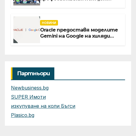
извора“: Стажантите на
Vivacom се срещнаха с
Главния изпълнителен
директор Асен Великов
НОВИНИ
Oracle предоставя моделите
Gemini на Google на хиляди
клиенти на бизнес
приложения
Партньори
Newbusiness.bg
SUPER Имоти
изкупуване на коли Бъгси
Plasico.bg