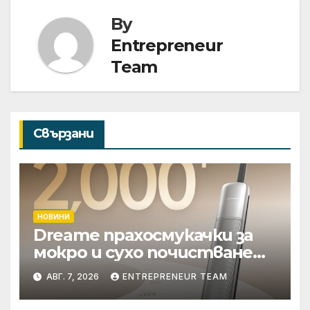
By
Entrepreneur
Team
Свързани
НОВИНИ
Dreame прахосмукачки за
мокро и сухо почистване
надхвърлиха 2 000
АВГ. 7, 2026
ENTREPRENEUR TEAM
патентни заявки в
световен мащаб