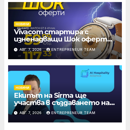
НОВИНИ
Vivacom стартира с
изненадващи Шок оферти
през август онлайн
АВГ. 7, 2026
ENTREPRENEUR TEAM
НОВИНИ
Екипът на Sirma ще
участва в създаването на
международните
АВГ. 7, 2026
ENTREPRENEUR TEAM
стандарти за навлизане на
изкуствен интелект в