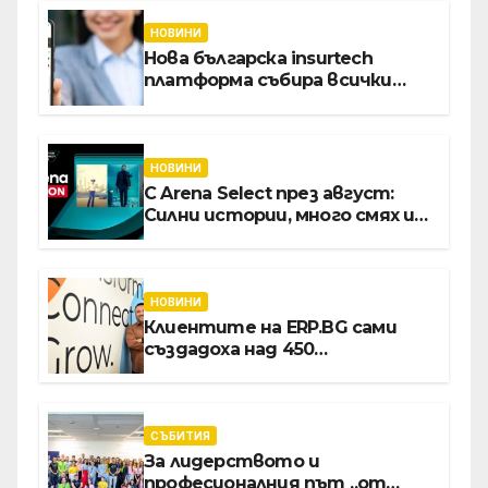
НОВИНИ
Нова българска insurtech
платформа събира всички
застраховки на едно място
НОВИНИ
С Arena Select през август:
Силни истории, много смях и
срещи с необикновени герои
НОВИНИ
Клиентите на ERP.BG сами
създадоха над 450
приложения за ERP
системата с помощта на
вградения в нея изкуствен
интелект
СЪБИТИЯ
За лидерството и
професионалния път „от