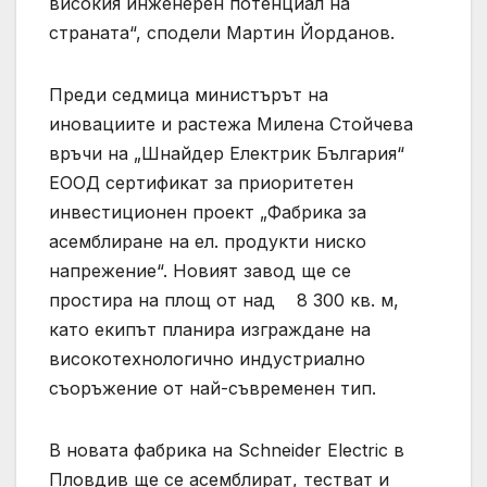
високия инженерен потенциал на
страната“, сподели Мартин Йорданов.
Преди седмица министърът на
иновациите и растежа Милена Стойчева
връчи на „Шнайдер Електрик България“
ЕООД сертификат за приоритетен
инвестиционен проект „Фабрика за
асемблиране на ел. продукти ниско
напрежение“. Новият завод ще се
простира на площ от над 8 300 кв. м,
като екипът планира изграждане на
високотехнологично индустриалнo
съоръжение от най-съвременен тип.
В новата фабрика на Schneider Electric в
Пловдив ще се асемблират, тестват и