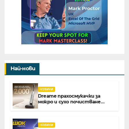
Най-нови
НОВИНИ
Dreame прахосмукачки за
мокро и сухо почистване
надхвърлиха 2 000 патентни
заявки в световен мащаб
НОВИНИ