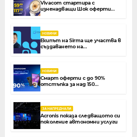
Vivacom стартира с
изненадващи Шок оферти
през август онлайн
НОВИНИ
Екипът на Sirma ще участва в
създаването на
международните стандарти
за навлизане на изкуствен
интелект в
хотелиерството
НОВИНИ
Смарт оферти с до 90%
отстъпка за над 150
устройства от Vivacom през
август
ЗА НАПРЕДНАЛИ
Acronis показа следващото си
поколение автономни услуги