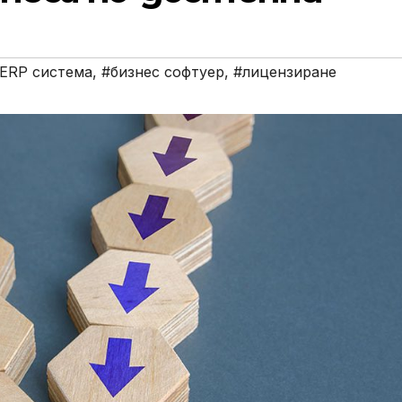
ERP система
,
#бизнес софтуер
,
#лицензиране