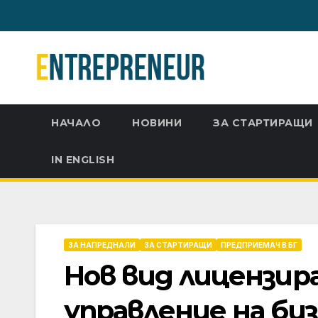
Skip
to
content
НАЧАЛО
НОВИНИ
ЗА СТАРТИРАЩИ
IN ENGLISH
ЗА НАПРЕДНАЛИ
ЗА СТАРТИРАЩИ
ПРЕДПРИЕМАЧ В БГ
Нов вид лицензир
управление на би