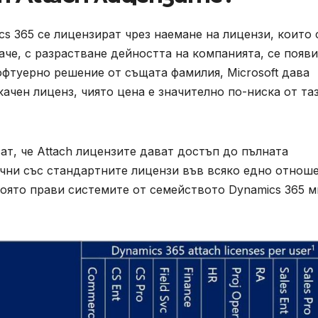
s 365 се лицензират чрез наемане на лицензи, които 
аче, с разрастване дейността на компанията, се появи
фтуерно решение от същата фамилия, Microsoft дава
ачен лиценз, чиято цена е значително по-ниска от та
т, че Attach лицензите дават достъп до пълната
чни със стандартните лицензи във всяко едно отноше
която прави системите от семейството Dynamics 365 м