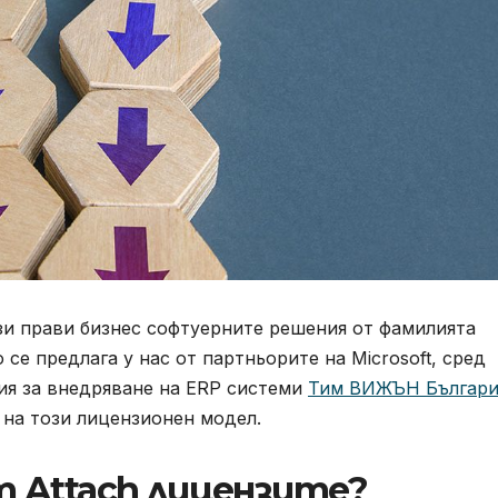
зи прави бизнес софтуерните решения от фамилията
 се предлага у нас от партньорите на Microsoft, сред
ия за внедряване на ERP системи
Тим ВИЖЪН Българи
 на този лицензионен модел.
 Attach лицензите?