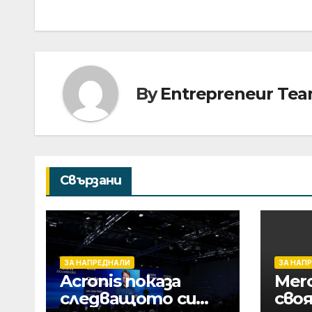
By
Entrepreneur Te
Свързани
ЗА НАПРЕДНАЛИ
ЗА НАП
Acronis показа
Mer
следващото си
сво