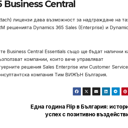
 Business Central
ttach) лицензи дава възможност за надграждане на та
 решенията Dynamics 365 Sales (Enterprise) и Dynami
е Business Central Essentials също ще бъдат налични к
 възползват компании, които вече управляват
ерните решения Sales Enterprise или Customer Service
 консултантска компания Тим ВИЖЪН България.
Една година Flip в България: истор
успех с позитивно въздейств