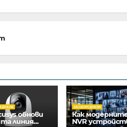
am
РЕДНАЛИ
ЗА НАПРЕДНАЛИ
cusys обнови
Как модернит
ята линия
NVR устройст