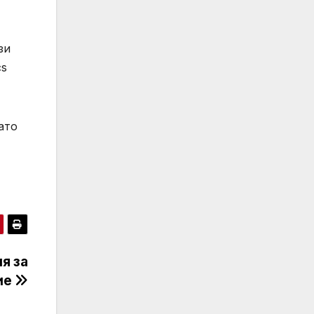
зи
cs
ато
ия за
ие