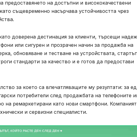
на предоставянето на достъпни и висококачествени
 като същевременно насърчава устойчивостта чрез
йства.
и като доверена дестинация за клиенти, търсещи наде
фони или сигурен и прозрачен начин за продажба на
ерка, обновяване и тестване на устройствата, стартъ
троги стандарти за качество и е готов да предостави
елство за което са впечатляващите му резултати: за е
лгарски потребители след продажбата на телефоните и
ро на ремаркетирани като нови смартфони. Компаният
ехнически и сервизни специалисти.