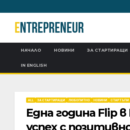
Skip
to
content
НАЧАЛО
НОВИНИ
ЗА СТАРТИРАЩИ
IN ENGLISH
ALL
ЗА СТАРТИРАЩИ
ЛЮБОПИТНО
НОВИНИ
СТАРТЪПИ
Една година Flip в
успех с позитивн