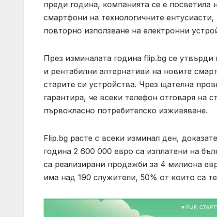
преди година, компанията се е посветила 
смартфони на технологичните ентусиасти,
повторно използване на електронни устро
През изминалата година flip.bg се утвърд
и рентабилни алтернативи на новите смарт
старите си устройства. Чрез щателна пров
гарантира, че всеки телефон отговаря на с
първокласно потребителско изживяване.
Flip.bg расте с всеки изминал ден, доказат
година 2 600 000 евро са изплатени на бъ
са реализирани продажби за 4 милиона ев
има над 190 служители, 50% от които са т