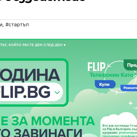
и
,
#стартъп