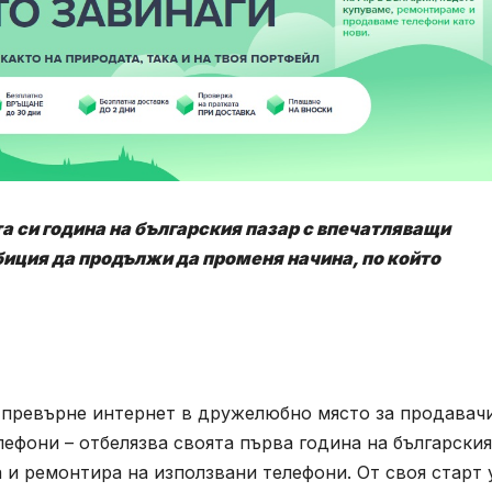
а си година на българския пазар с впечатляващи
иция да продължи да променя начина, по който
да превърне интернет в дружелюбно място за продавач
лефони – отбелязва своята първа година на българския
 и ремонтира на използвани телефони. От своя старт 