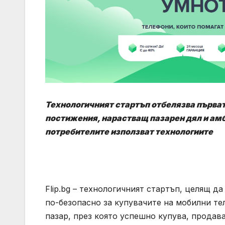
Технологичният стартъп отбелязва първат
постижения, нарастващ пазарен дял и амб
потребителите използват технологиите
Flip.bg – технологичният стартъп, целящ 
по-безопасно за купувачите на мобилни те
пазар, през която успешно купува, продава