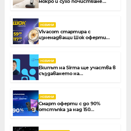
мокро и сухо почистване
надхвърлиха 2 000 патентни
заявки в световен мащаб
НОВИНИ
Vivacom стартира с
изненадващи Шок оферти
през август онлайн
НОВИНИ
Екипът на Sirma ще участва в
създаването на
международните стандарти
за навлизане на изкуствен
интелект в
хотелиерството
НОВИНИ
Смарт оферти с до 90%
отстъпка за над 150
устройства от Vivacom през
август