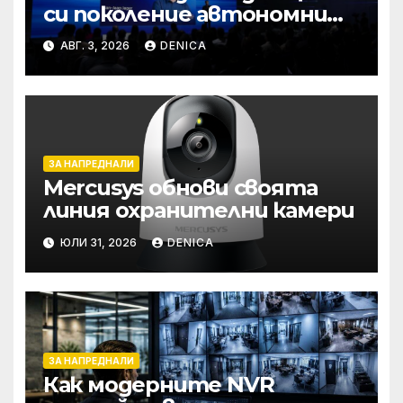
си поколение автономни
услуги
АВГ. 3, 2026
DENICA
ЗА НАПРЕДНАЛИ
Mercusys обнови своята
линия охранителни камери
ЮЛИ 31, 2026
DENICA
ЗА НАПРЕДНАЛИ
Как модерните NVR