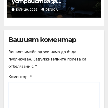
устройства за
видеонаблюдение помагат
ЮЛИ 29, 2026
DENICA
за ефективното
управление на риска в
офиса
Вашият коментар
Вашият имейл адрес няма да бъде
публикуван.
Задължителните полета са
отбелязани с
*
Коментар:
*