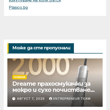
Plasico.bg
Може да сте пропуснали
НОВИНИ
Dreame прахосмукачки за
мокро и сухо почистване
надхвърлиха 2 000
АВГУСТ 7, 2026
ENTREPRENEUR TEAM
патентни заявки в
световен мащаб