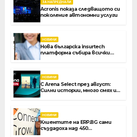
ЗА НАПРЕДНАЛИ
Acronis показа следващото си
поколение автономни услуги
НОВИНИ
Нова българска insurtech
платформа събира всички
застраховки на едно място
НОВИНИ
С Arena Select през август:
Силни истории, много смях и
срещи с необикновени герои
НОВИНИ
Клиентите на ERP.BG сами
създадоха над 450
приложения за ERP