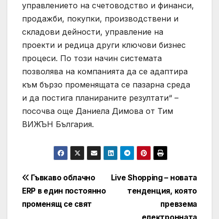
управлението на счетоводство и финанси,
продажби, покупки, производствени и
складови дейности, управление на
проекти и редица други ключови бизнес
процеси. По този начин системата
позволява на компанията да се адаптира
към бързо променящата се пазарна среда
и да постига планираните резултати“ –
посочва още Даниела Димова от Тим
ВИЖЪН България.
Навигация
Гъвкаво облачно
Live Shopping – новата
ERP в един постоянно
тенденция, която
променящ се свят
превзема
електронната