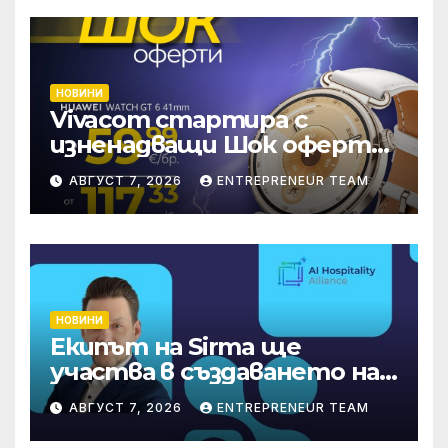
НОВИНИ
Vivacom стартира с
изненадващи Шок оферти
през август онлайн
АВГУСТ 7, 2026
ENTREPRENEUR TEAM
НОВИНИ
Екипът на Sirma ще
участва в създаването на
международните
АВГУСТ 7, 2026
ENTREPRENEUR TEAM
стандарти за навлизане на
изкуствен интелект в