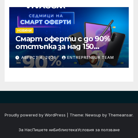
хотелиерството
НОВИНИ
Смарт оферти с до 90%
отстъпка за над 150
устройства от Vivacom
АВГУСТ 4, 2026
ENTREPRENEUR TEAM
през август
Proudly powered by WordPress
|
Theme: Newsup by
Themeansar
.
За Нас
Пишете ни
Библиотека
Условия за ползване