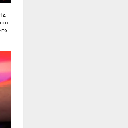
Hz,
осто
ите