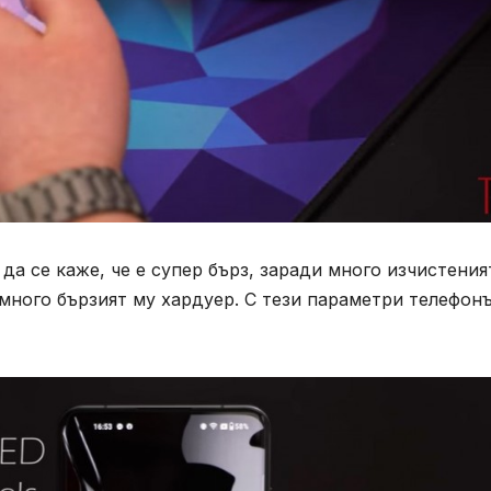
да се каже, че е супер бърз, заради много изчистени
и много бързият му хардуер. С тези параметри телефонъ