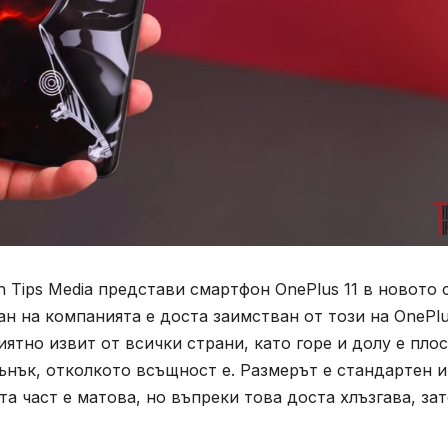
 Tips Media представи смартфон OnePlus 11 в новото 
н на компанията е доста заимстван от този на OnePlu
иятно извит от всички страни, като горе и долу е плос
тънък, отколкото всъщност е. Размерът е стандартен и
та част е матова, но въпреки това доста хлъзгава, за