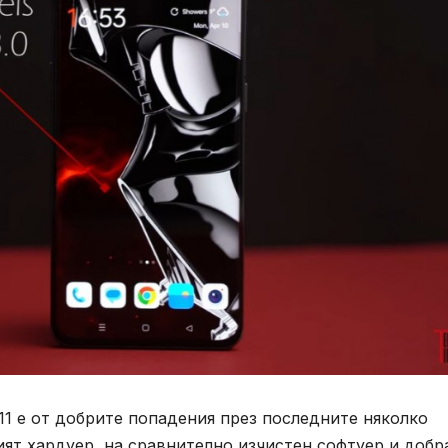
 11 е от добрите попадения през последните няколко
ият хардуер, на сравнително изчистен софтуер и добр