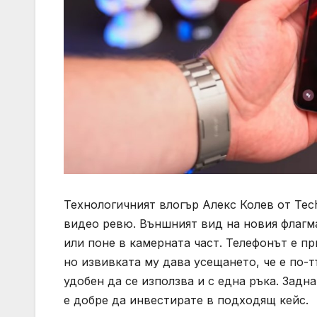
Технологичният влогър Алекс Колев от Tech
видео ревю. Външният вид на новия флагма
или поне в камерната част. Телефонът е пр
но извивката му дава усещането, че е по-
удобен да се използва и с една ръка. Задна
е добре да инвестирате в подходящ кейс.