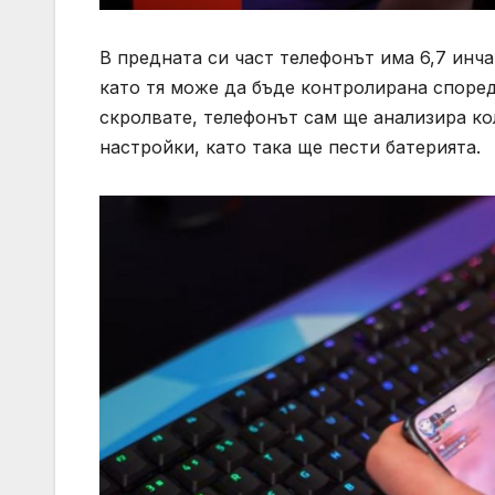
В предната си част телефонът има 6,7 инча
като тя може да бъде контролирана според
скролвате, телефонът сам ще анализира к
настройки, като така ще пести батерията.