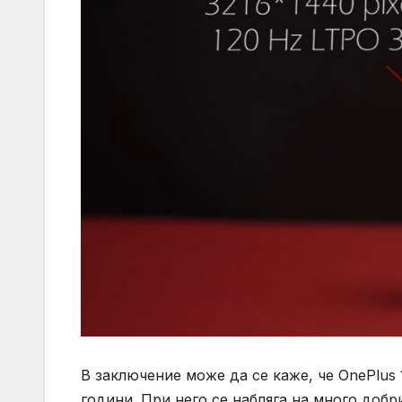
В заключение може да се каже, че OnePlus
години. При него се набляга на много добр