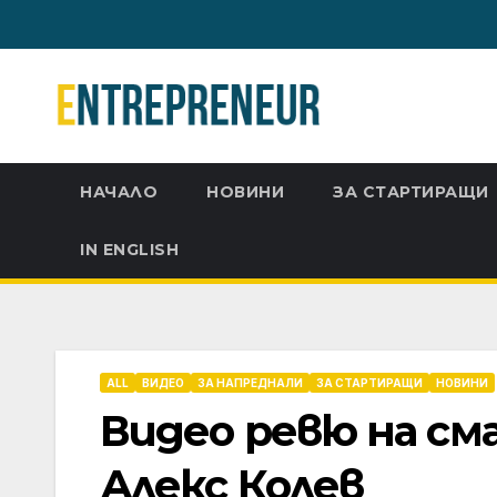
Skip
to
content
НАЧАЛО
НОВИНИ
ЗА СТАРТИРАЩИ
IN ENGLISH
ALL
ВИДЕО
ЗА НАПРЕДНАЛИ
ЗА СТАРТИРАЩИ
НОВИНИ
Видео ревю на см
Алекс Колев