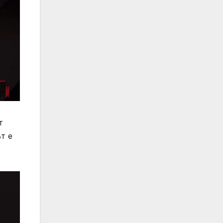
ят
т е