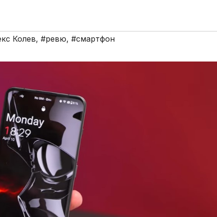
кс Колев
,
#ревю
,
#смартфон