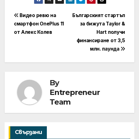
Навигация
Видео ревю на
Българският стартъп
смартфон OnePlus 11
за бижута Taylor &
от Алекс Колев
Hart получи
финансиране от 3,5
млн. паунда
By
Entrepreneur
Team
Свързани