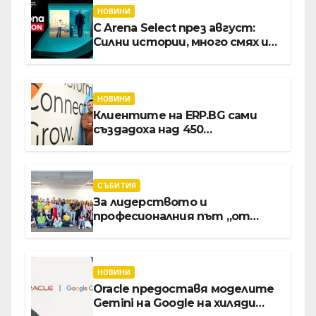
НОВИНИ
С Arena Select през август:
Силни истории, много смях и
срещи с необикновени герои
НОВИНИ
Клиентите на ERP.BG сами
създадоха над 450
приложения за ERP
системата с помощта на
вградения в нея изкуствен
интелект
СЪБИТИЯ
За лидерството и
професионалния път „от
извора“: Стажантите на
Vivacom се срещнаха с
Главния изпълнителен
директор Асен Великов
НОВИНИ
Oracle предоставя моделите
Gemini на Google на хиляди