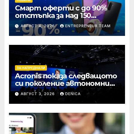
Смарт оферти с до 90%
отстъпка за над 150
устройства от Vivacom
АВГУСТ 4, 2026
ENTREPRENEUR TEAM
през август
ЗА НАПРЕДНАЛИ
Acronis показа следващото
си поколение автономни
услуги
АВГУСТ 3, 2026
DENICA