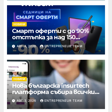
НОВИНИ
Смарт оферти с до 90%
отстъпка за над 150
устройства от Vivacom
АВГ. 4, 2026
ENTREPRENEUR TEAM
през август
НОВИНИ
Нова българска insurtech
платформа събира всички
застраховки на едно място
АВГ. 3, 2026
ENTREPRENEUR TEAM