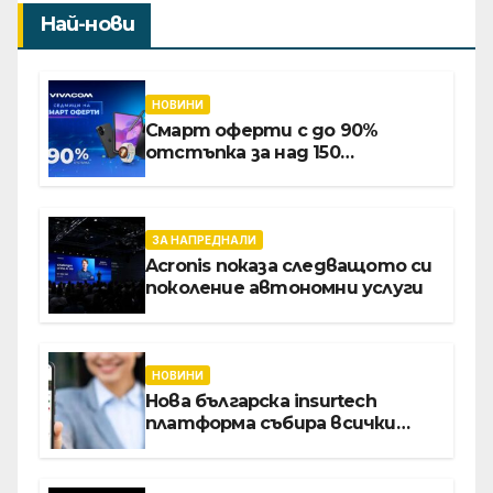
Най-нови
НОВИНИ
Смарт оферти с до 90%
отстъпка за над 150
устройства от Vivacom през
август
ЗА НАПРЕДНАЛИ
Acronis показа следващото си
поколение автономни услуги
НОВИНИ
Нова българска insurtech
платформа събира всички
застраховки на едно място