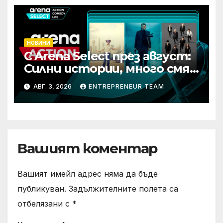
НОВИНИ
С Arena Select през август:
Силни истории, много смях
и срещи с необикновени
АВГ. 3, 2026
ENTREPRENEUR TEAM
герои
Вашият коментар
Вашият имейл адрес няма да бъде
публикуван.
Задължителните полета са
отбелязани с
*