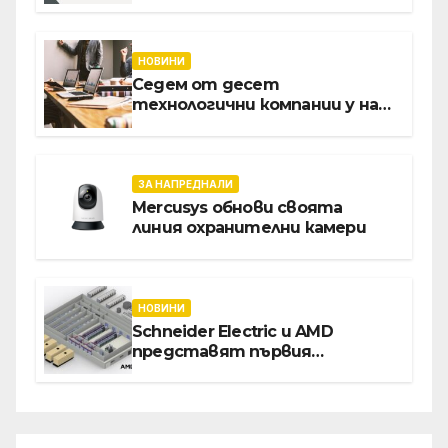
клиенти на бизнес
приложения
НОВИНИ
Седем от десет
технологични компании у нас
предлагат хибридна работа
ЗА НАПРЕДНАЛИ
Mercusys обнови своята
линия охранителни камери
НОВИНИ
Schneider Electric и AMD
представят първия
референтен дизайн на
платформата Helios за
ускорено изграждане на
фабрики за ИИ