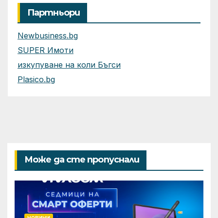
Партньори
Newbusiness.bg
SUPER Имоти
изкупуване на коли Бъгси
Plasico.bg
Може да сте пропуснали
НОВИНИ