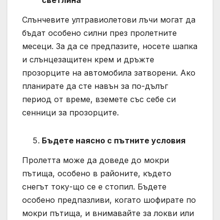
светлина
Слънчевите ултравиолетови лъчи могат да
бъдат особено силни през пролетните
месеци. За да се предпазите, носете шапка
и слънцезащитен крем и дръжте
прозорците на автомобила затворени. Ако
планирате да сте навън за по-дълъг
период от време, вземете със себе си
сенници за прозорците.
Бъдете наясно с пътните условия
Пролетта може да доведе до мокри
пътища, особено в районите, където
снегът току-що се е стопил. Бъдете
особено предпазливи, когато шофирате по
мокри пътища, и внимавайте за локви или