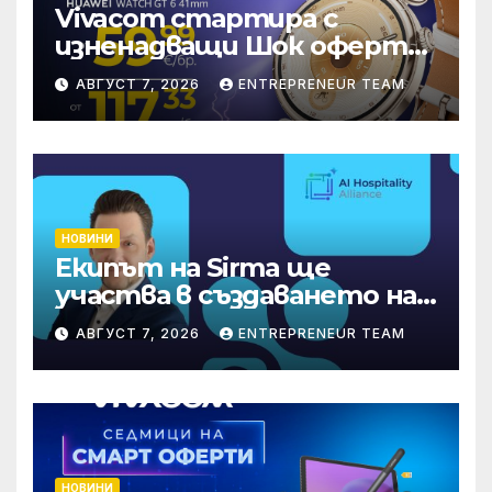
Vivacom стартира с
изненадващи Шок оферти
през август онлайн
АВГУСТ 7, 2026
ENTREPRENEUR TEAM
НОВИНИ
Екипът на Sirma ще
участва в създаването на
международните
АВГУСТ 7, 2026
ENTREPRENEUR TEAM
стандарти за навлизане на
изкуствен интелект в
хотелиерството
НОВИНИ