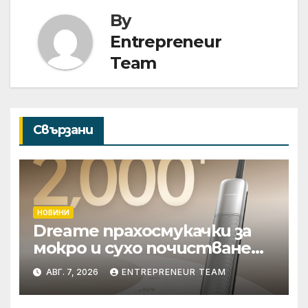
By
Entrepreneur
Team
Свързани
НОВИНИ
Dreame прахосмукачки за
мокро и сухо почистване
надхвърлиха 2 000
АВГ. 7, 2026
ENTREPRENEUR TEAM
патентни заявки в
световен мащаб