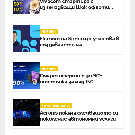
Vivacom стартира с
изненадващи Шок оферти
през август онлайн
НОВИНИ
Екипът на Sirma ще участва в
създаването на
международните стандарти
за навлизане на изкуствен
интелект в
хотелиерството
НОВИНИ
Смарт оферти с до 90%
отстъпка за над 150
устройства от Vivacom през
август
ЗА НАПРЕДНАЛИ
Acronis показа следващото си
поколение автономни услуги