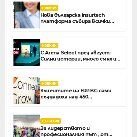
НОВИНИ
Нова българска insurtech
платформа събира всички
застраховки на едно място
НОВИНИ
С Arena Select през август:
Силни истории, много смях и
срещи с необикновени герои
НОВИНИ
Клиентите на ERP.BG сами
създадоха над 450
приложения за ERP
системата с помощта на
вградения в нея изкуствен
интелект
СЪБИТИЯ
За лидерството и
професионалния път „от