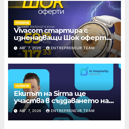
НОВИНИ
Vivacom стартира с
изненадващи Шок оферти
през август онлайн
АВГ. 7, 2026
ENTREPRENEUR TEAM
НОВИНИ
Екипът на Sirma ще
участва в създаването на
международните
АВГ. 7, 2026
ENTREPRENEUR TEAM
стандарти за навлизане на
изкуствен интелект в