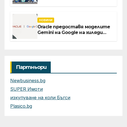
извора“: Стажантите на
Vivacom се срещнаха с
Главния изпълнителен
директор Асен Великов
НОВИНИ
Oracle предоставя моделите
Gemini на Google на хиляди
клиенти на бизнес
приложения
Партньори
Newbusiness.bg
SUPER Имоти
изкупуване на коли Бъгси
Plasico.bg