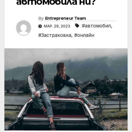
автомобила ни?
By
Entrepreneur Team
#автомобил
,
МАР. 29, 2023
#Застраховка
,
#онлайн