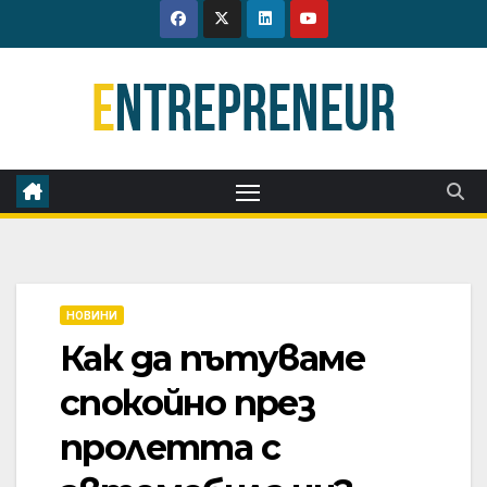
Skip
to
content
НОВИНИ
Как да пътуваме
спокойно през
пролетта с