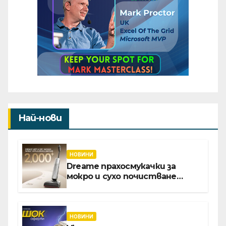
Най-нови
НОВИНИ
Dreame прахосмукачки за
мокро и сухо почистване
надхвърлиха 2 000 патентни
заявки в световен мащаб
НОВИНИ