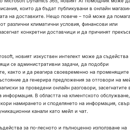
о Microsoft Dynamics 365, новият AI помощник може д
исания, които да бъдат публикувани в онлайн магази
гата на доставките. Нещо повече – той може да помага
от различни климатични условия, финансови или
засегнат конкретни доставчици и да причинят прекъс
osoft, новият изкуствен интелект може да съдейства 
рящи се административни задачи, да подобри
те, както и да реагира своевременно на променящите
 състояние да генерира предложения за отговори на ме
записки за проведени онлайн разговори, засегнатите в
а информация. В областта на клиентското обслужване,
кори намирането и споделянето на информация, свър
уникационни канали като мейл и чат.
ъдейства за по-лесното и пълноценно използване на