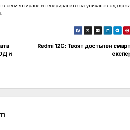
ото сегментиране и генерирането на уникално съдърж
.
ната
Redmi 12C: Твоят достъпен смар
ОД и
експе
am