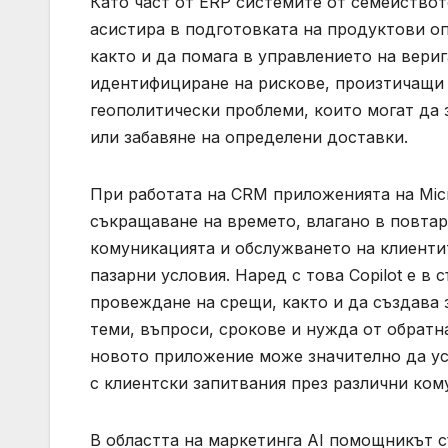
Като част от ERP системите от семействот
асистира в подготовката на продуктови оп
както и да помага в управлението на вери
идентифициране на рискове, произтичащи 
геополитически проблеми, които могат да 
или забавяне на определени доставки.
При работата на CRM приложенията на Micr
съкращаване на времето, влагано в повта
комуникацията и обслужването на клиенти
пазарни условия. Наред с това Copilot е в
провеждане на срещи, както и да създава 
теми, въпроси, срокове и нужда от обратн
новото приложение може значително да ус
с клиентски запитвания през различни ком
В областта на маркетинга AI помощникът с