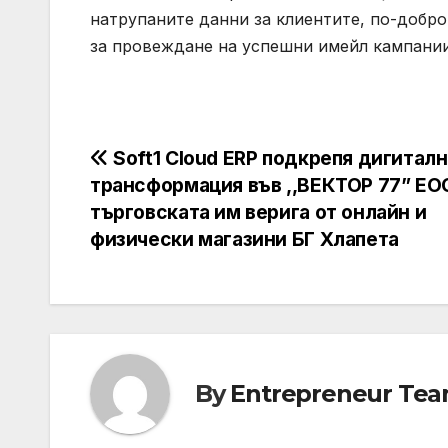
натрупаните данни за клиентите, по-добр
за провеждане на успешни имейл кампании
Навигация
Soft1 Cloud ERP подкрепя дигитал
трансформация във ,,ВЕКТОР 77” ЕО
търговската им верига от онлайн и
физически магазини БГ Хлапета
By
Entrepreneur Te