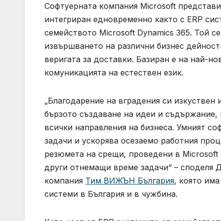
Софтуерната компания Microsoft представи 
интегриран едновременно както с ERP сис
семейството Microsoft Dynamics 365. Той с
извършването на различни бизнес дейности
веригата за доставки. Базиран е на най-н
комуникацията на естествен език.
„Благодарение на вградения си изкуствен ин
бързото създаване на идеи и съдържание, 
всички направления на бизнеса. Умният со
задачи и ускорява осезаемо работния проц
резюмета на срещи, проведени в Microsoft
други отнемащи време задачи“ – споделя 
компания
Тим ВИЖЪН България
, която им
системи в България и в чужбина.