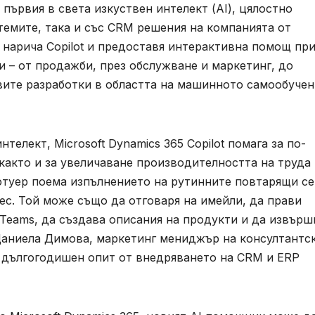
първия в света изкуствен интелект (AI), цялостно
темите, така и със CRM решения на компанията от
е нарича Copilot и предоставя интерактивна помощ пр
 – от продажби, през обслужване и маркетинг, до
овите разработки в областта на машинното самообучен
телект, Microsoft Dynamics 365 Copilot помага за по-
както и за увеличаване производителността на труда
фтуер поема изпълнението на рутинните повтарящи се
ес. Той може също да отговаря на имейли, да прави
 Teams, да създава описания на продукти и да извърш
Даниела Димова, маркетинг мениджър на консултантс
а дългогодишен опит от внедряването на CRM и ERP