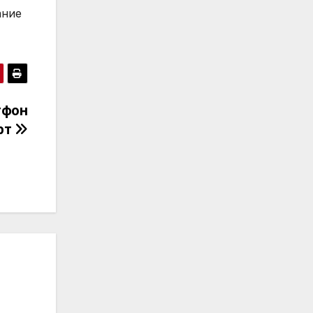
ание
тфон
рт