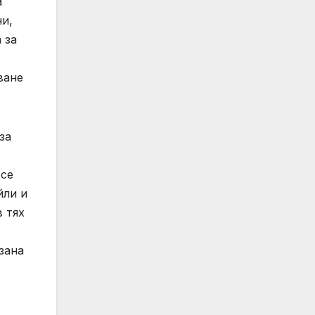
а
ни,
 за
ване
за
 се
йли и
 тях
зана