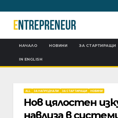
Skip
to
content
НАЧАЛО
НОВИНИ
ЗА СТАРТИРАЩИ
IN ENGLISH
ALL
ЗА НАПРЕДНАЛИ
ЗА СТАРТИРАЩИ
НОВИНИ
Нов цялостен из
навлиза в систем