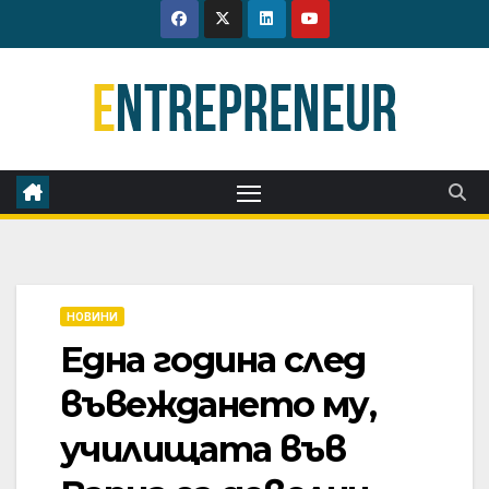
Skip
to
content
НОВИНИ
Една година след
въвеждането му,
училищата във