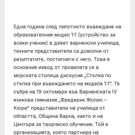
Една година след пилотното въвеждане на
образователния модел 1:1 (устройство за
всеки ученик) в девет варненски училища,
техните представители са доволни от
резултатите, постигнати с него. Това е
основния извод от провелата се в
морската столица дискусия „Стъпка по
стъпка при въвеждането на модела 1:1“. Тя
събра на 19 октомври във Варненската IV
езикова гимназия „Фредерик Жолио –
Кюри“ представители на училища от
областта, Община Варна, както и на
Центъра за творческо обучение. Той е
организацията, която партнира на