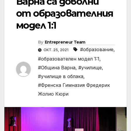
Варна са доволни
от образователния
модел 1:1
By
Entrepreneur Team
#образование
,
ОКТ. 25, 2021
#образователен модел 1:1
,
#Община Варна
,
#училище
,
#училище в облака
,
#Френска Гимназия Фредерик
Жолио Кюри