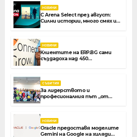
НОВИНИ
С Arena Select през август:
Силни истории, много смях и
срещи с необикновени герои
НОВИНИ
Клиентите на ERP.BG сами
създадоха над 450
приложения за ERP
системата с помощта на
вградения в нея изкуствен
интелект
СЪБИТИЯ
За лидерството и
професионалния път „от
извора“: Стажантите на
Vivacom се срещнаха с
Главния изпълнителен
директор Асен Великов
НОВИНИ
Oracle предоставя моделите
Gemini на Google на хиляди