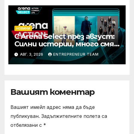
НОВИНИ
С Arena Select през август:
Силни истории, много смях
и срещи с необикновени
АВГ. 3, 2026
ENTREPRENEUR TEAM
герои
Вашият коментар
Вашият имейл адрес няма да бъде
публикуван.
Задължителните полета са
отбелязани с
*