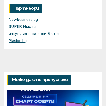
Партньори
Newbusiness.bg
SUPER Имоти
изкупуване на коли Бъгси
Plasico.bg
Може да сте пропуснали