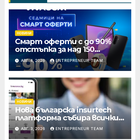
НОВИНИ
Смарт оферти с до 90%
отстъпка за над 150
устройства от Vivacom
АВГ. 4, 2026
ENTREPRENEUR TEAM
през август
НОВИНИ
Нова българска insurtech
платформа събира всички
застраховки на едно място
АВГ. 3, 2026
ENTREPRENEUR TEAM