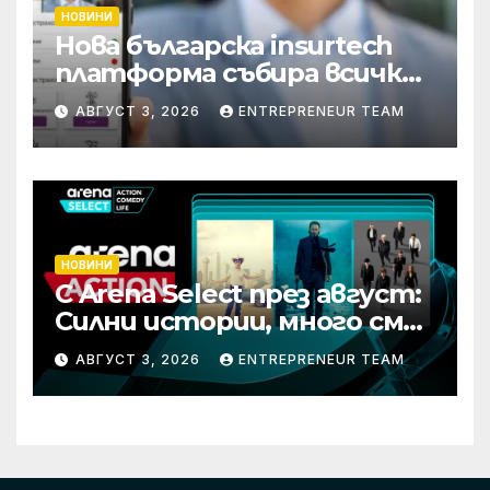
НОВИНИ
Нова българска insurtech
платформа събира всички
застраховки на едно
АВГУСТ 3, 2026
ENTREPRENEUR TEAM
място
НОВИНИ
С Arena Select през август:
Силни истории, много смях
и срещи с необикновени
АВГУСТ 3, 2026
ENTREPRENEUR TEAM
герои