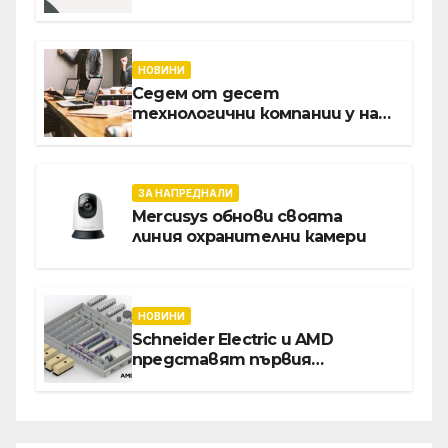
клиенти на бизнес
приложения
НОВИНИ
Седем от десет
технологични компании у нас
предлагат хибридна работа
ЗА НАПРЕДНАЛИ
Mercusys обнови своята
линия охранителни камери
НОВИНИ
Schneider Electric и AMD
представят първия
референтен дизайн на
платформата Helios за
ускорено изграждане на
фабрики за ИИ