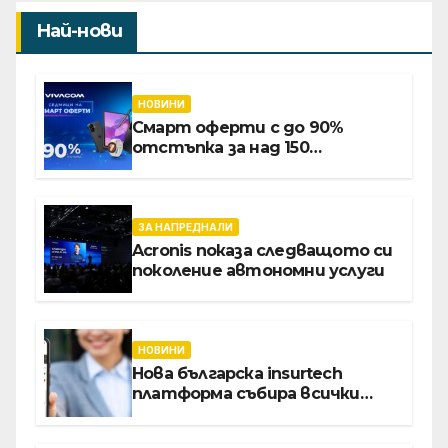
Най-нови
НОВИНИ
Смарт оферти с до 90%
отстъпка за над 150
устройства от Vivacom през
август
ЗА НАПРЕДНАЛИ
Acronis показа следващото си
поколение автономни услуги
НОВИНИ
Нова българска insurtech
платформа събира всички
застраховки на едно място