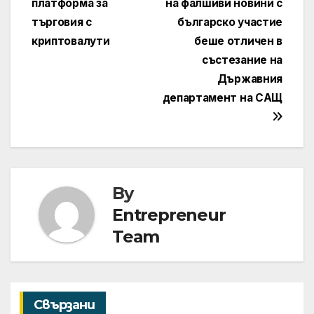
платформа за
на фалшиви новини с
търговия с
българско участие
криптовалути
беше отличен в
състезание на
Държавния
департамент на САЩ
By
Entrepreneur
Team
Свързани