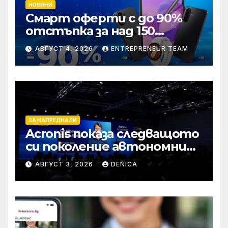
НОВИНИ
Смарт оферти с до 90%
отстъпка за над 150
устройства от Vivacom
АВГУСТ 4, 2026
ENTREPRENEUR TEAM
през август
ЗА НАПРЕДНАЛИ
Acronis показа следващото
си поколение автономни
услуги
АВГУСТ 3, 2026
DENICA