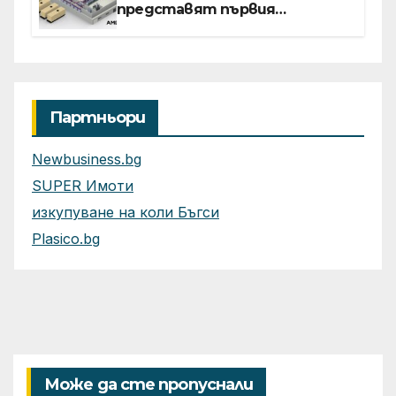
представят първия
референтен дизайн на
платформата Helios за
ускорено изграждане на
фабрики за ИИ
Партньори
Newbusiness.bg
SUPER Имоти
изкупуване на коли Бъгси
Plasico.bg
Може да сте пропуснали