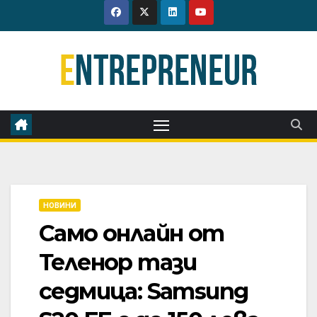
Skip
to
content
НОВИНИ
Само онлайн от
Теленор тази
седмица: Samsung