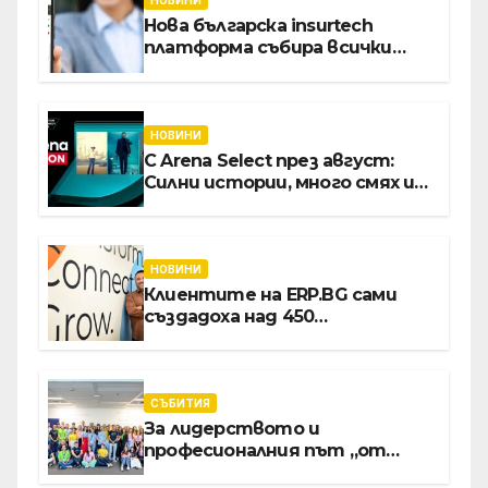
НОВИНИ
Нова българска insurtech
платформа събира всички
застраховки на едно място
НОВИНИ
С Arena Select през август:
Силни истории, много смях и
срещи с необикновени герои
НОВИНИ
Клиентите на ERP.BG сами
създадоха над 450
приложения за ERP
системата с помощта на
вградения в нея изкуствен
интелект
СЪБИТИЯ
За лидерството и
професионалния път „от
извора“: Стажантите на