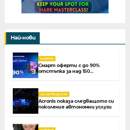
Най-нови
НОВИНИ
Смарт оферти с до 90%
отстъпка за над 150
устройства от Vivacom през
август
ЗА НАПРЕДНАЛИ
Acronis показа следващото си
поколение автономни услуги