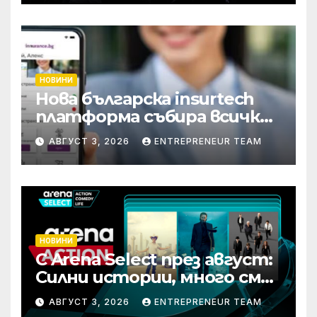
НОВИНИ
Нова българска insurtech
платформа събира всички
застраховки на едно
АВГУСТ 3, 2026
ENTREPRENEUR TEAM
място
НОВИНИ
С Arena Select през август:
Силни истории, много смях
и срещи с необикновени
АВГУСТ 3, 2026
ENTREPRENEUR TEAM
герои