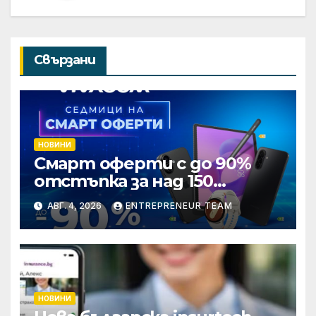
Свързани
НОВИНИ
Смарт оферти с до 90%
отстъпка за над 150
устройства от Vivacom
АВГ. 4, 2026
ENTREPRENEUR TEAM
през август
НОВИНИ