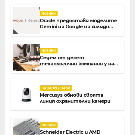
Vivacom се срещнаха с
Главния изпълнителен
директор Асен Великов
НОВИНИ
Oracle предоставя моделите
Gemini на Google на хиляди
клиенти на бизнес
приложения
НОВИНИ
Седем от десет
технологични компании у нас
предлагат хибридна работа
ЗА НАПРЕДНАЛИ
Mercusys обнови своята
линия охранителни камери
НОВИНИ
Schneider Electric и AMD