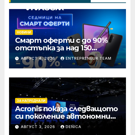
НОВИНИ
Смарт оферти с до 90%
отстъпка за над 150
устройства от Vivacom
АВГУСТ 4, 2026
ENTREPRENEUR TEAM
през август
ЗА НАПРЕДНАЛИ
Acronis показа следващото
си поколение автономни
услуги
АВГУСТ 3, 2026
DENICA