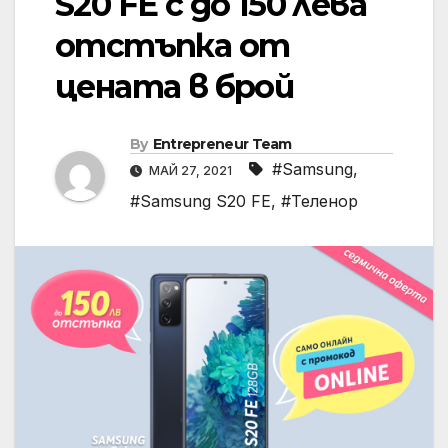
S20 FE с до 150 лева
отстъпка от
цената в брой
By
Entrepreneur Team
#Samsung
,
МАЙ 27, 2021
#Samsung S20 FE
,
#Теленор