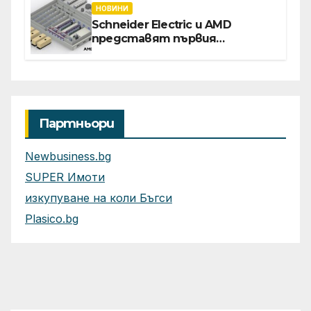
НОВИНИ
Schneider Electric и AMD
представят първия
референтен дизайн на
платформата Helios за
ускорено изграждане на
фабрики за ИИ
Партньори
Newbusiness.bg
SUPER Имоти
изкупуване на коли Бъгси
Plasico.bg