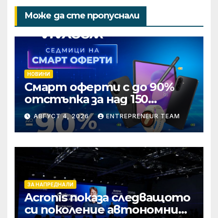
Може да сте пропуснали
НОВИНИ
Смарт оферти с до 90%
отстъпка за над 150
устройства от Vivacom
АВГУСТ 4, 2026
ENTREPRENEUR TEAM
през август
ЗА НАПРЕДНАЛИ
Acronis показа следващото
си поколение автономни