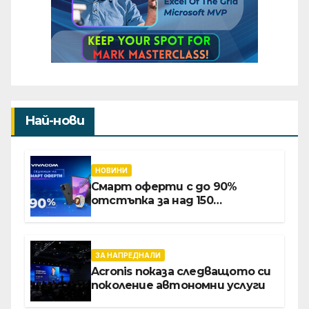
Най-нови
НОВИНИ
Смарт оферти с до 90%
отстъпка за над 150
устройства от Vivacom през
август
ЗА НАПРЕДНАЛИ
Acronis показа следващото си
поколение автономни услуги