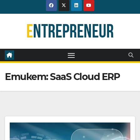
Skip
to
content
Етикет:
SaaS Cloud ERP