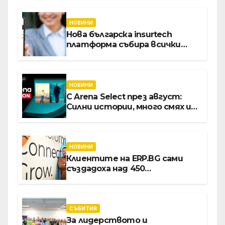
НОВИНИ
Нова българска insurtech
платформа събира всички
застраховки на едно място
НОВИНИ
С Arena Select през август:
Силни истории, много смях и
срещи с необикновени герои
НОВИНИ
Клиентите на ERP.BG сами
създадоха над 450
приложения за ERP
системата с помощта на
вградения в нея изкуствен
интелект
СЪБИТИЯ
За лидерството и