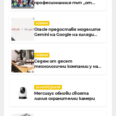
професионалния път „от
извора“: Стажантите на
Vivacom се срещнаха с
Главния изпълнителен
директор Асен Великов
НОВИНИ
Oracle предоставя моделите
Gemini на Google на хиляди
клиенти на бизнес
приложения
НОВИНИ
Седем от десет
технологични компании у нас
предлагат хибридна работа
ЗА НАПРЕДНАЛИ
Mercusys обнови своята
линия охранителни камери