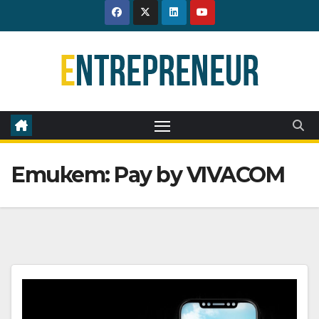
Skip
to
content
Етикет:
Pay by VIVACOM