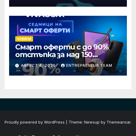
стандарти за навлизане на
изкуствен интелект в
хотелиерството
НОВИНИ
Смарт оферти с до 90%
отстъпка за над 150
устройства от Vivacom
АВГУСТ 4, 2026
ENTREPRENEUR TEAM
през август
Proudly powered by WordPress
|
Theme: Newsup by
Themeansar
.