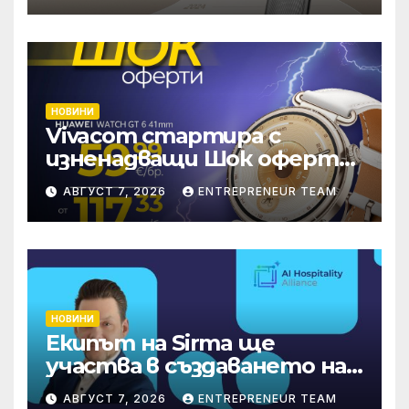
световен мащаб
НОВИНИ
Vivacom стартира с
изненадващи Шок оферти
през август онлайн
АВГУСТ 7, 2026
ENTREPRENEUR TEAM
НОВИНИ
Екипът на Sirma ще
участва в създаването на
международните
АВГУСТ 7, 2026
ENTREPRENEUR TEAM