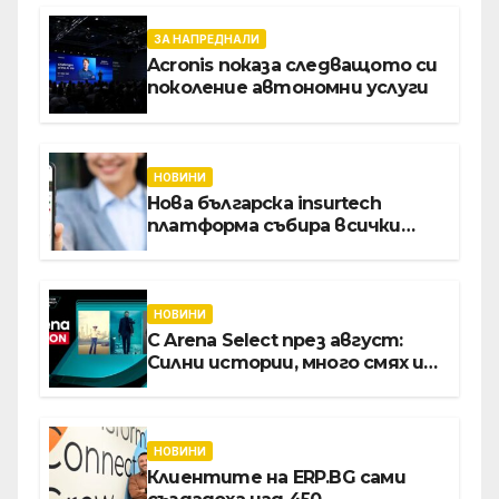
ЗА НАПРЕДНАЛИ
Acronis показа следващото си
поколение автономни услуги
НОВИНИ
Нова българска insurtech
платформа събира всички
застраховки на едно място
НОВИНИ
С Arena Select през август:
Силни истории, много смях и
срещи с необикновени герои
НОВИНИ
Клиентите на ERP.BG сами