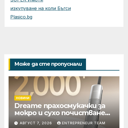
изкупуване на коли Бъгси
Plasico.bg
Може да сте пропуснали
НОВИНИ
Dreame прахосмукачки за
мокро и сухо почистване
надхвърлиха 2 000
АВГУСТ 7, 2026
ENTREPRENEUR TEAM
патентни заявки в