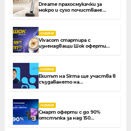
Dreame прахосмукачки за
мокро и сухо почистване
надхвърлиха 2 000 патентни
заявки в световен мащаб
НОВИНИ
Vivacom стартира с
изненадващи Шок оферти
през август онлайн
НОВИНИ
Екипът на Sirma ще участва в
създаването на
международните стандарти
за навлизане на изкуствен
интелект в
хотелиерството
НОВИНИ
Смарт оферти с до 90%
отстъпка за над 150
устройства от Vivacom през
август