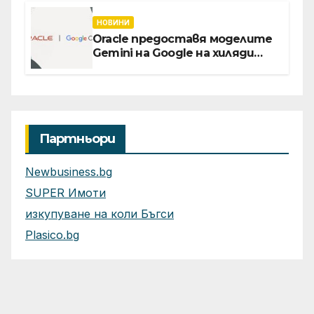
Главния изпълнителен
директор Асен Великов
НОВИНИ
Oracle предоставя моделите
Gemini на Google на хиляди
клиенти на бизнес
приложения
Партньори
Newbusiness.bg
SUPER Имоти
изкупуване на коли Бъгси
Plasico.bg