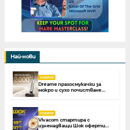
Най-нови
НОВИНИ
Dreame прахосмукачки за
мокро и сухо почистване
надхвърлиха 2 000 патентни
заявки в световен мащаб
НОВИНИ
Vivacom стартира с
изненадващи Шок оферти