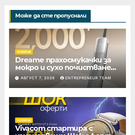
Може да сте пропуснали
НОВИНИ
Dreame прахосмукачки за
мокро и сухо почистване
надхвърлиха 2 000
АВГУСТ 7, 2026
ENTREPRENEUR TEAM
патентни заявки в
световен мащаб
НОВИНИ
Vivacom стартира с