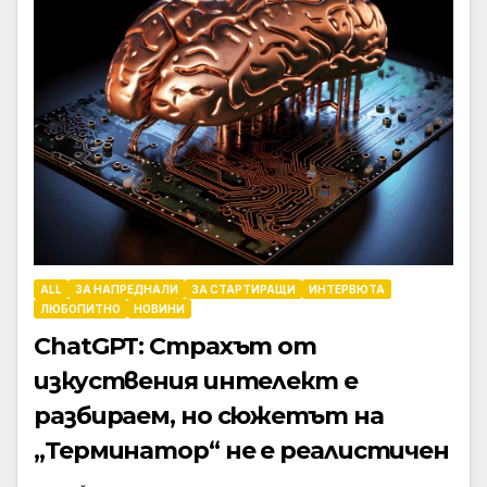
ALL
ЗА НАПРЕДНАЛИ
ЗА СТАРТИРАЩИ
ИНТЕРВЮТА
ЛЮБОПИТНО
НОВИНИ
ChatGPT: Страхът от
изкуствения интелект е
разбираем, но сюжетът на
„Терминатор“ не е реалистичен