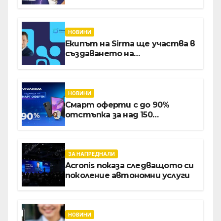
през август онлайн
НОВИНИ
Екипът на Sirma ще участва в
създаването на
международните стандарти
за навлизане на изкуствен
интелект в
хотелиерството
НОВИНИ
Смарт оферти с до 90%
отстъпка за над 150
устройства от Vivacom през
август
ЗА НАПРЕДНАЛИ
Acronis показа следващото си
поколение автономни услуги
НОВИНИ