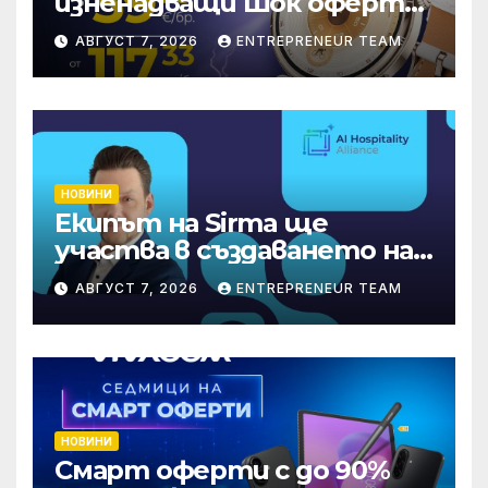
изненадващи Шок оферти
през август онлайн
АВГУСТ 7, 2026
ENTREPRENEUR TEAM
НОВИНИ
Екипът на Sirma ще
участва в създаването на
международните
АВГУСТ 7, 2026
ENTREPRENEUR TEAM
стандарти за навлизане на
изкуствен интелект в
хотелиерството
НОВИНИ
Смарт оферти с до 90%