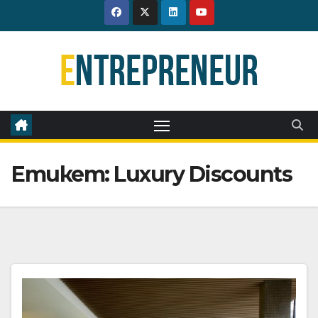
Skip
to
content
Етикет:
Luxury Discounts