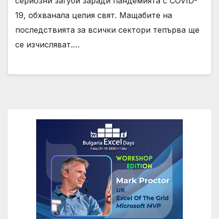
сериозни загуби заради пандемията с COVID-
19, обхванала целия свят. Мащабите на
последствията за всички сектори тепърва ще
се изчисляват.…