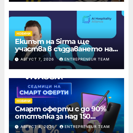
НОВИНИ
Екипът на Sirma ще
участва в създаването на
международните
АВГУСТ 7, 2026
ENTREPRENEUR TEAM
стандарти за навлизане на
изкуствен интелект в
хотелиерството
НОВИНИ
Смарт оферти с до 90%
отстъпка за над 150
устройства от Vivacom
АВГУСТ 4, 2026
ENTREPRENEUR TEAM
през август