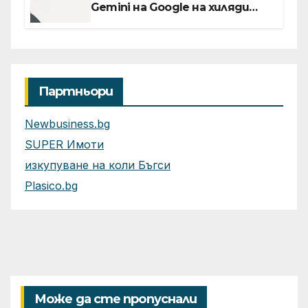
Gemini на Google на хиляди
клиенти на бизнес
приложения
Партньори
Newbusiness.bg
SUPER Имоти
изкупуване на коли Бъгси
Plasico.bg
Може да сте пропуснали