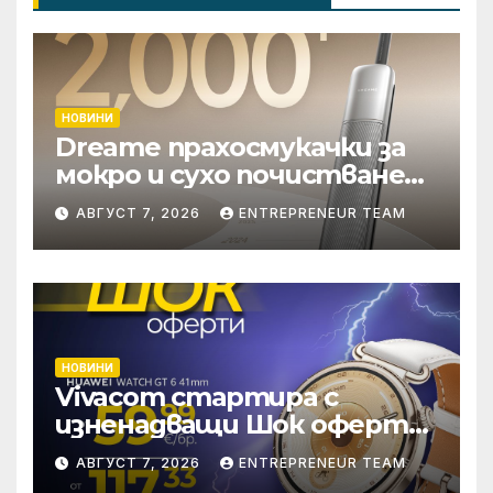
НОВИНИ
Dreame прахосмукачки за
мокро и сухо почистване
надхвърлиха 2 000
АВГУСТ 7, 2026
ENTREPRENEUR TEAM
патентни заявки в
световен мащаб
НОВИНИ
Vivacom стартира с
изненадващи Шок оферти
през август онлайн
АВГУСТ 7, 2026
ENTREPRENEUR TEAM