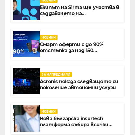
НОВИНИ
Екипът на Sirma ще участва в
създаването на
международните стандарти
за навлизане на изкуствен
интелект в
хотелиерството
НОВИНИ
Смарт оферти с до 90%
отстъпка за над 150
устройства от Vivacom през
август
ЗА НАПРЕДНАЛИ
Acronis показа следващото си
поколение автономни услуги
НОВИНИ
Нова българска insurtech
платформа събира всички
застраховки на едно място