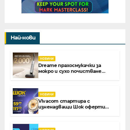
Най-нови
НОВИНИ
Dreame прахосмукачки за
мокро и сухо почистване
надхвърлиха 2 000 патентни
заявки в световен мащаб
НОВИНИ
Vivacom стартира с
изненадващи Шок оферти
през август онлайн