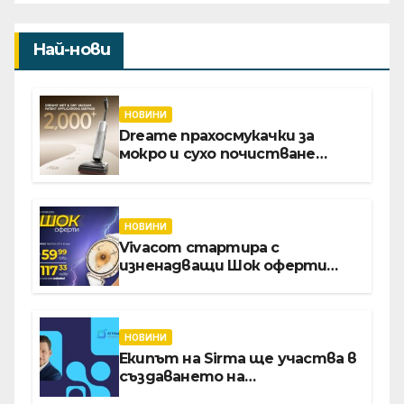
Най-нови
НОВИНИ
Dreame прахосмукачки за
мокро и сухо почистване
надхвърлиха 2 000 патентни
заявки в световен мащаб
НОВИНИ
Vivacom стартира с
изненадващи Шок оферти
през август онлайн
НОВИНИ
Екипът на Sirma ще участва в
създаването на
международните стандарти