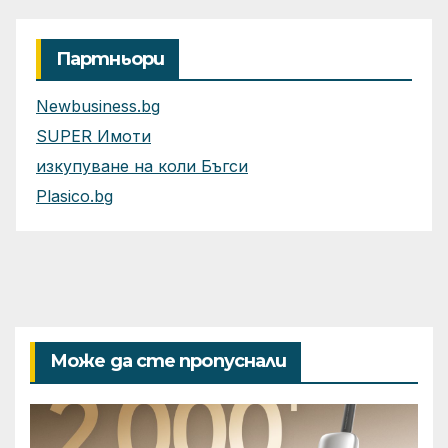
Партньори
Newbusiness.bg
SUPER Имоти
изкупуване на коли Бъгси
Plasico.bg
Може да сте пропуснали