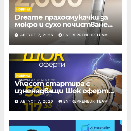
НОВИНИ
Dreame прахосмукачки за
мокро и сухо почистване
надхвърлиха 2 000
АВГУСТ 7, 2026
ENTREPRENEUR TEAM
патентни заявки в
световен мащаб
НОВИНИ
Vivacom стартира с
изненадващи Шок оферти
през август онлайн
АВГУСТ 7, 2026
ENTREPRENEUR TEAM