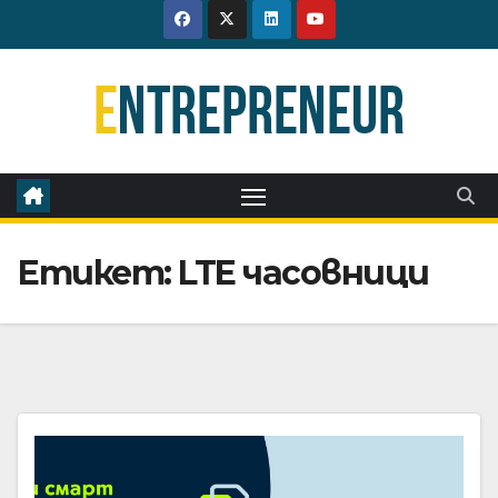
Skip
to
content
Етикет:
LTE часовници