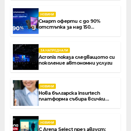
за навлизане на изкуствен
интелект в
хотелиерството
НОВИНИ
Смарт оферти с до 90%
отстъпка за над 150
устройства от Vivacom през
август
ЗА НАПРЕДНАЛИ
Acronis показа следващото си
поколение автономни услуги
НОВИНИ
Нова българска insurtech
платформа събира всички
застраховки на едно място
НОВИНИ
С Arena Select през август: