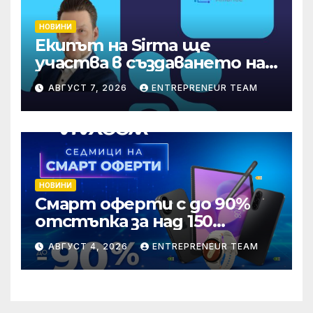
НОВИНИ
Екипът на Sirma ще
участва в създаването на
международните
АВГУСТ 7, 2026
ENTREPRENEUR TEAM
стандарти за навлизане на
изкуствен интелект в
хотелиерството
НОВИНИ
Смарт оферти с до 90%
отстъпка за над 150
устройства от Vivacom
АВГУСТ 4, 2026
ENTREPRENEUR TEAM
през август