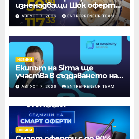
изненадващи Шок оферти
през август онлайн
АВГУСТ 7, 2026
ENTREPRENEUR TEAM
НОВИНИ
Екипът на Sirma ще
участва в създаването на
международните
АВГУСТ 7, 2026
ENTREPRENEUR TEAM
стандарти за навлизане на
изкуствен интелект в
хотелиерството
НОВИНИ
Смарт оферти с до 90%