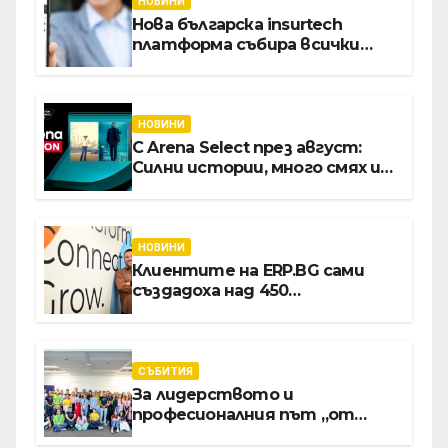
НОВИНИ
Нова българска insurtech
платформа събира всички
застраховки на едно място
НОВИНИ
С Arena Select през август:
Силни истории, много смях и
срещи с необикновени герои
НОВИНИ
Клиентите на ERP.BG сами
създадоха над 450
приложения за ERP
системата с помощта на
вградения в нея изкуствен
интелект
СЪБИТИЯ
За лидерството и
професионалния път „от
извора“: Стажантите на