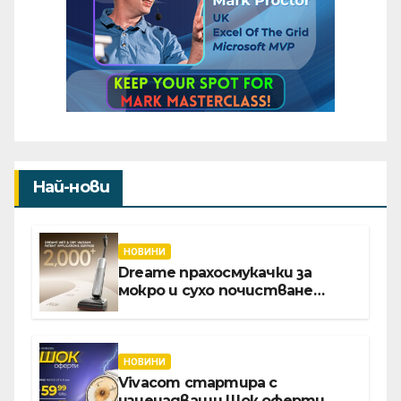
Най-нови
НОВИНИ
Dreame прахосмукачки за
мокро и сухо почистване
надхвърлиха 2 000 патентни
заявки в световен мащаб
НОВИНИ
Vivacom стартира с
изненадващи Шок оферти