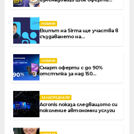
през август онлайн
НОВИНИ
Екипът на Sirma ще участва в
създаването на
международните стандарти
за навлизане на изкуствен
интелект в
хотелиерството
НОВИНИ
Смарт оферти с до 90%
отстъпка за над 150
устройства от Vivacom през
август
ЗА НАПРЕДНАЛИ
Acronis показа следващото си
поколение автономни услуги