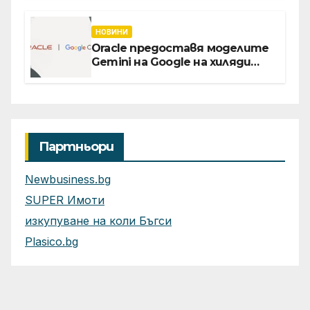
Vivacom се срещнаха с
Главния изпълнителен
директор Асен Великов
НОВИНИ
Oracle предоставя моделите
Gemini на Google на хиляди
клиенти на бизнес
приложения
Партньори
Newbusiness.bg
SUPER Имоти
изкупуване на коли Бъгси
Plasico.bg