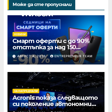
Може да сте пропуснали
НОВИНИ
Смарт оферти с до 90%
отстъпка за над 150
устройства от Vivacom
АВГУСТ 4, 2026
ENTREPRENEUR TEAM
през август
ЗА НАПРЕДНАЛИ
Acronis показа следващото
си поколение автономни
услуги