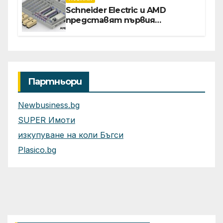
Schneider Electric и AMD
представят първия
референтен дизайн на
платформата Helios за
ускорено изграждане на
фабрики за ИИ
Партньори
Newbusiness.bg
SUPER Имоти
изкупуване на коли Бъгси
Plasico.bg