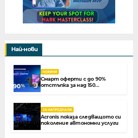
Най-нови
НОВИНИ
Смарт оферти с до 90%
отстъпка за над 150
устройства от Vivacom през
август
ЗА НАПРЕДНАЛИ
Acronis показа следващото си
поколение автономни услуги