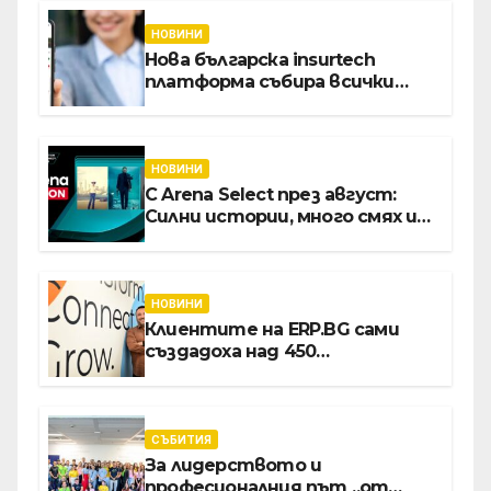
НОВИНИ
Нова българска insurtech
платформа събира всички
застраховки на едно място
НОВИНИ
С Arena Select през август:
Силни истории, много смях и
срещи с необикновени герои
НОВИНИ
Клиентите на ERP.BG сами
създадоха над 450
приложения за ERP
системата с помощта на
вградения в нея изкуствен
интелект
СЪБИТИЯ
За лидерството и
професионалния път „от