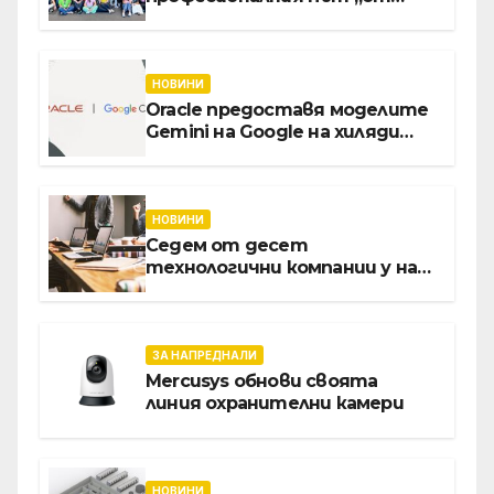
извора“: Стажантите на
Vivacom се срещнаха с
Главния изпълнителен
директор Асен Великов
НОВИНИ
Oracle предоставя моделите
Gemini на Google на хиляди
клиенти на бизнес
приложения
НОВИНИ
Седем от десет
технологични компании у нас
предлагат хибридна работа
ЗА НАПРЕДНАЛИ
Mercusys обнови своята
линия охранителни камери
НОВИНИ