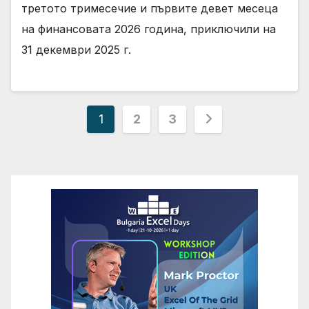
третото тримесечие и първите девет месеца
на финансовата 2026 година, приключили на
31 декември 2025 г.
Разделяне
1
2
3
на
публикациите
на
страници