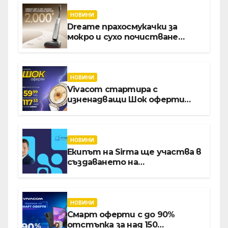
НОВИНИ
Dreame прахосмукачки за
мокро и сухо почистване
надхвърлиха 2 000 патентни
заявки в световен мащаб
НОВИНИ
Vivacom стартира с
изненадващи Шок оферти
през август онлайн
НОВИНИ
Екипът на Sirma ще участва в
създаването на
международните стандарти
за навлизане на изкуствен
интелект в
хотелиерството
НОВИНИ
Смарт оферти с до 90%
отстъпка за над 150