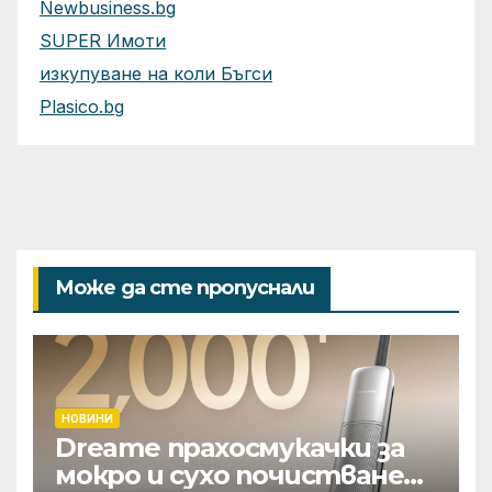
Newbusiness.bg
SUPER Имоти
изкупуване на коли Бъгси
Plasico.bg
Може да сте пропуснали
НОВИНИ
Dreame прахосмукачки за
мокро и сухо почистване