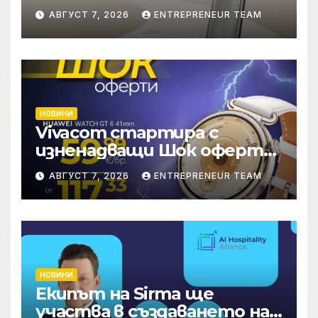
надхвърлиха 2 000
АВГУСТ 7, 2026
ENTREPRENEUR TEAM
патентни заявки в
световен мащаб
НОВИНИ
Vivacom стартира с
изненадващи Шок оферти
през август онлайн
АВГУСТ 7, 2026
ENTREPRENEUR TEAM
НОВИНИ
Екипът на Sirma ще
участва в създаването на