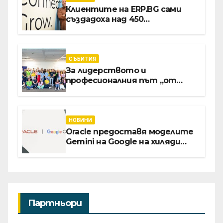
Клиентите на ERP.BG сами
създадоха над 450
приложения за ERP
системата с помощта на
вградения в нея изкуствен
интелект
СЪБИТИЯ
За лидерството и
професионалния път „от
извора“: Стажантите на
Vivacom се срещнаха с
Главния изпълнителен
директор Асен Великов
НОВИНИ
Oracle предоставя моделите
Gemini на Google на хиляди
клиенти на бизнес
приложения
Партньори