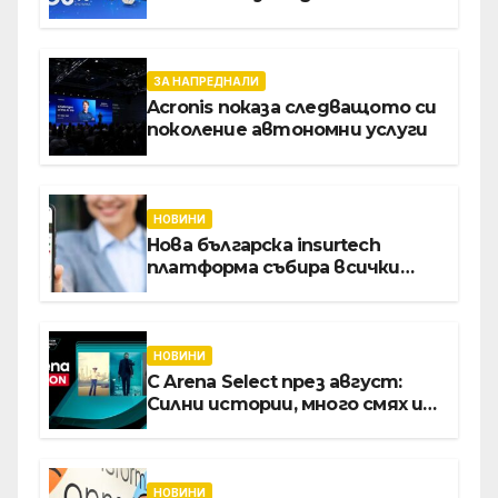
устройства от Vivacom през
август
ЗА НАПРЕДНАЛИ
Acronis показа следващото си
поколение автономни услуги
НОВИНИ
Нова българска insurtech
платформа събира всички
застраховки на едно място
НОВИНИ
С Arena Select през август:
Силни истории, много смях и
срещи с необикновени герои
НОВИНИ