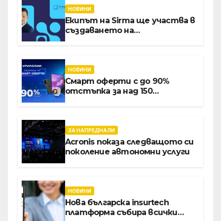
НОВИНИ
Екипът на Sirma ще участва в
създаването на
международните стандарти
за навлизане на изкуствен
интелект в
хотелиерството
НОВИНИ
Смарт оферти с до 90%
отстъпка за над 150
устройства от Vivacom през
август
ЗА НАПРЕДНАЛИ
Acronis показа следващото си
поколение автономни услуги
НОВИНИ
Нова българска insurtech
платформа събира всички