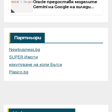
Oracle предоставя моделите
Gemini на Google на хиляди
клиенти на бизнес
приложения
Партньори
Newbusiness.bg
SUPER Имоти
изкупуване на коли Бъгси
Plasico.bg