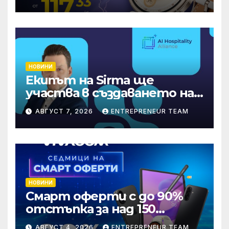
НОВИНИ
Екипът на Sirma ще
участва в създаването на
международните
АВГУСТ 7, 2026
ENTREPRENEUR TEAM
стандарти за навлизане на
изкуствен интелект в
хотелиерството
НОВИНИ
Смарт оферти с до 90%
отстъпка за над 150
устройства от Vivacom
АВГУСТ 4, 2026
ENTREPRENEUR TEAM