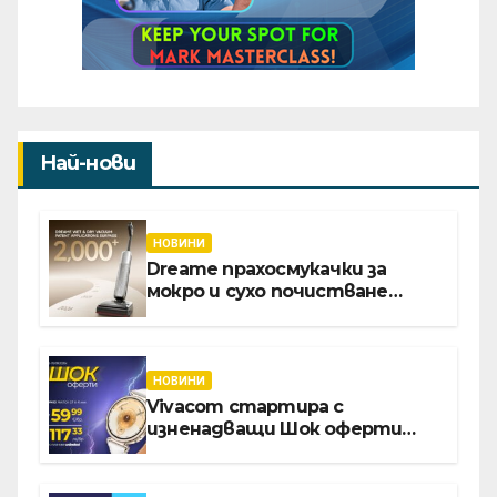
Най-нови
НОВИНИ
Dreame прахосмукачки за
мокро и сухо почистване
надхвърлиха 2 000 патентни
заявки в световен мащаб
НОВИНИ
Vivacom стартира с
изненадващи Шок оферти
през август онлайн