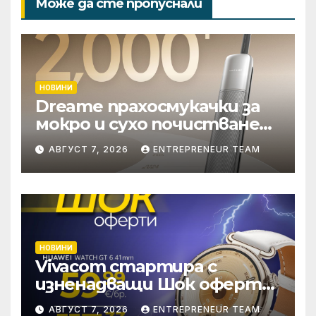
Може да сте пропуснали
НОВИНИ
Dreame прахосмукачки за
мокро и сухо почистване
надхвърлиха 2 000
АВГУСТ 7, 2026
ENTREPRENEUR TEAM
патентни заявки в
световен мащаб
НОВИНИ
Vivacom стартира с
изненадващи Шок оферти
през август онлайн
АВГУСТ 7, 2026
ENTREPRENEUR TEAM