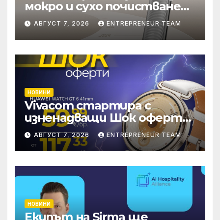
мокро и сухо почистване
надхвърлиха 2 000
АВГУСТ 7, 2026
ENTREPRENEUR TEAM
патентни заявки в
световен мащаб
НОВИНИ
Vivacom стартира с
изненадващи Шок оферти
през август онлайн
АВГУСТ 7, 2026
ENTREPRENEUR TEAM
НОВИНИ
Екипът на Sirma ще