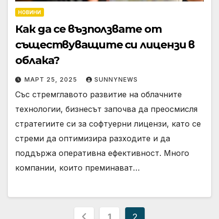
НОВИНИ
Как да се възползвате от
съществуващите си лицензи в
облака?
МАРТ 25, 2025
SUNNYNEWS
Със стремглавото развитие на облачните
технологии, бизнесът започва да преосмисля
стратегиите си за софтуерни лицензи, като се
стреми да оптимизира разходите и да
поддържа оперативна ефективност. Много
компании, които преминават…
Разделяне
1
2