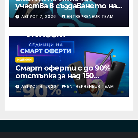
участва в създаването на
международните
АВГУСТ 7, 2026
ENTREPRENEUR TEAM
стандарти за навлизане на
изкуствен интелект в
хотелиерството
НОВИНИ
Смарт оферти с до 90%
отстъпка за над 150
устройства от Vivacom
АВГУСТ 4, 2026
ENTREPRENEUR TEAM
през август