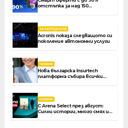
Смарт оферти с до 90%
отстъпка за над 150
устройства от Vivacom през
август
ЗА НАПРЕДНАЛИ
Acronis показа следващото си
поколение автономни услуги
НОВИНИ
Нова българска insurtech
платформа събира всички
застраховки на едно място
НОВИНИ
С Arena Select през август:
Силни истории, много смях и
срещи с необикновени герои