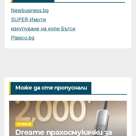
Newbusiness.bg
SUPER Имоти
изкупуване на коли Бъгси
Plasico.bg
Може да сте пропуснали
НОВИНИ
Dreame прахосмукачки за