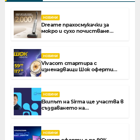
НОВИНИ
Dreame прахосмукачки за
мокро и сухо почистване
надхвърлиха 2 000 патентни
заявки в световен мащаб
НОВИНИ
Vivacom стартира с
изненадващи Шок оферти
през август онлайн
НОВИНИ
Екипът на Sirma ще участва в
създаването на
международните стандарти
за навлизане на изкуствен
интелект в
хотелиерството
НОВИНИ