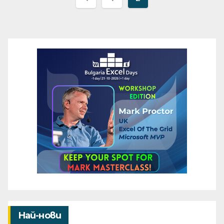
на
публикациите
на
страници
Най-нови