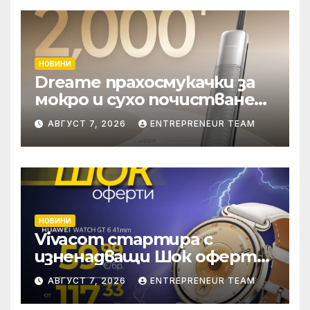
НОВИНИ
Dreame прахосмукачки за
мокро и сухо почистване
надхвърлиха 2 000
АВГУСТ 7, 2026
ENTREPRENEUR TEAM
патентни заявки в
световен мащаб
НОВИНИ
Vivacom стартира с
изненадващи Шок оферти
през август онлайн
АВГУСТ 7, 2026
ENTREPRENEUR TEAM