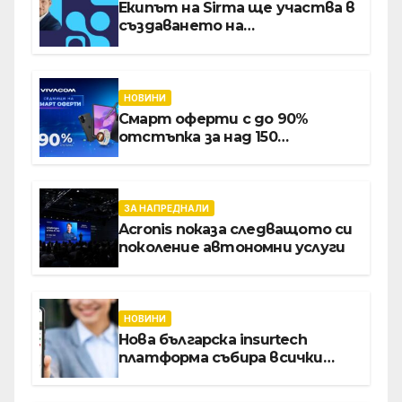
Екипът на Sirma ще участва в
създаването на
международните стандарти
за навлизане на изкуствен
интелект в
хотелиерството
НОВИНИ
Смарт оферти с до 90%
отстъпка за над 150
устройства от Vivacom през
август
ЗА НАПРЕДНАЛИ
Acronis показа следващото си
поколение автономни услуги
НОВИНИ
Нова българска insurtech
платформа събира всички
застраховки на едно място