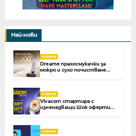
Най-нови
НОВИНИ
Dreame прахосмукачки за
мокро и сухо почистване
надхвърлиха 2 000 патентни
заявки в световен мащаб
НОВИНИ
Vivacom стартира с
изненадващи Шок оферти
през август онлайн
НОВИНИ