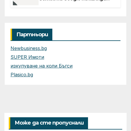
клиенти на бизнес
приложения
Партньори
Newbusiness.bg
SUPER Имоти
изкупуване на коли Бъгси
Plasico.bg
Може да сте пропуснали