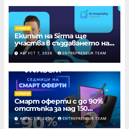
НОВИНИ
Екипът на Sirma ще
участва в създаването на
международните
АВГУСТ 7, 2026
ENTREPRENEUR TEAM
стандарти за навлизане на
изкуствен интелект в
хотелиерството
НОВИНИ
Смарт оферти с до 90%
отстъпка за над 150
устройства от Vivacom
АВГУСТ 4, 2026
ENTREPRENEUR TEAM
през август