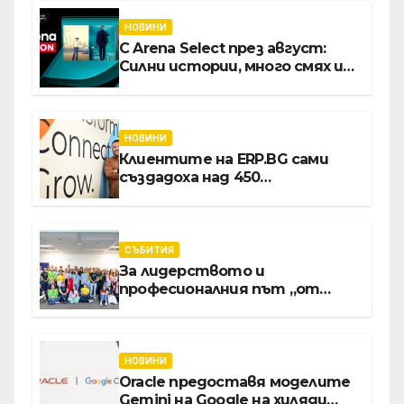
НОВИНИ
С Arena Select през август:
Силни истории, много смях и
срещи с необикновени герои
НОВИНИ
Клиентите на ERP.BG сами
създадоха над 450
приложения за ERP
системата с помощта на
вградения в нея изкуствен
интелект
СЪБИТИЯ
За лидерството и
професионалния път „от
извора“: Стажантите на
Vivacom се срещнаха с
Главния изпълнителен
директор Асен Великов
НОВИНИ
Oracle предоставя моделите
Gemini на Google на хиляди