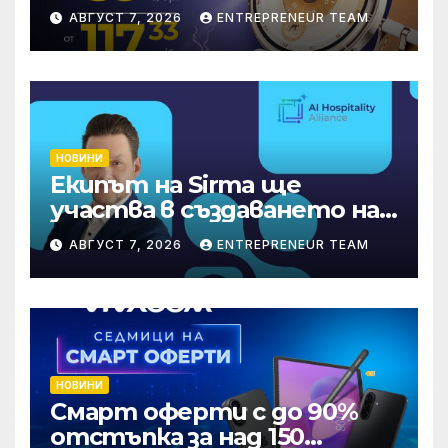
през август онлайн
АВГУСТ 7, 2026
ENTREPRENEUR TEAM
НОВИНИ
Екипът на Sirma ще
участва в създаването на
международните
АВГУСТ 7, 2026
ENTREPRENEUR TEAM
стандарти за навлизане на
изкуствен интелект в
хотелиерството
НОВИНИ
Смарт оферти с до 90%
отстъпка за над 150