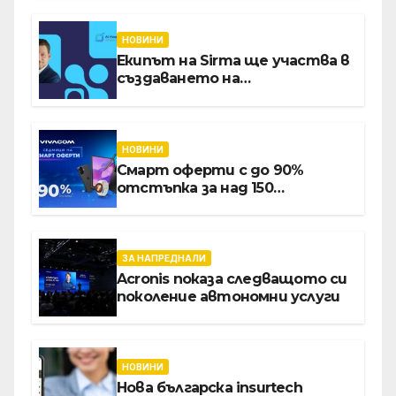
НОВИНИ
Екипът на Sirma ще участва в
създаването на
международните стандарти
за навлизане на изкуствен
интелект в
хотелиерството
НОВИНИ
Смарт оферти с до 90%
отстъпка за над 150
устройства от Vivacom през
август
ЗА НАПРЕДНАЛИ
Acronis показа следващото си
поколение автономни услуги
НОВИНИ
Нова българска insurtech