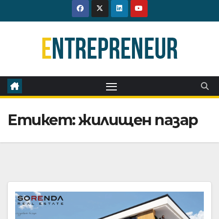
Skip
to
content
Етикет:
жилищен пазар