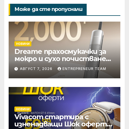
Може да сте пропуснали
НОВИНИ
Dreame прахосмукачки за
мокро и сухо почистване
надхвърлиха 2 000
АВГУСТ 7, 2026
ENTREPRENEUR TEAM
патентни заявки в
световен мащаб
НОВИНИ
Vivacom стартира с
изненадващи Шок оферти