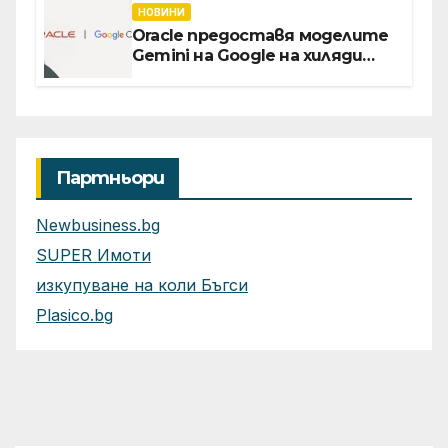
директор Асен Великов
НОВИНИ
Oracle предоставя моделите
Gemini на Google на хиляди
клиенти на бизнес
приложения
Партньори
Newbusiness.bg
SUPER Имоти
изкупуване на коли Бъгси
Plasico.bg