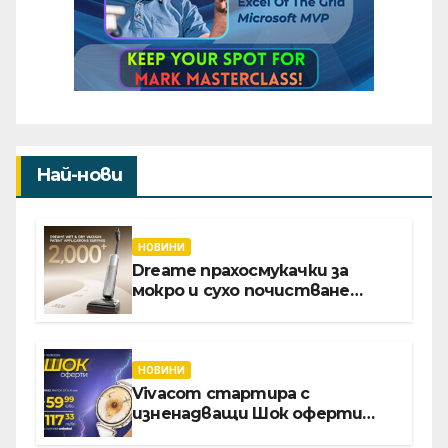
Най-нови
НОВИНИ
Dreame прахосмукачки за
мокро и сухо почистване
надхвърлиха 2 000 патентни
заявки в световен мащаб
НОВИНИ
Vivacom стартира с
изненадващи Шок оферти
през август онлайн