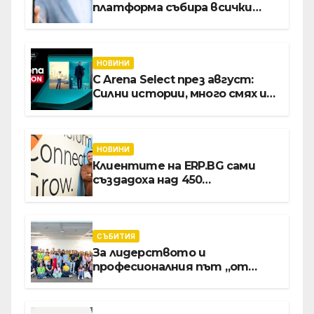
платформа събира всички
застраховки на едно място
НОВИНИ
С Arena Select през август:
Силни истории, много смях и
срещи с необикновени герои
НОВИНИ
Клиентите на ERP.BG сами
създадоха над 450
приложения за ERP
системата с помощта на
вградения в нея изкуствен
интелект
СЪБИТИЯ
За лидерството и
професионалния път „от
извора“: Стажантите на
Vivacom се срещнаха с
Главния изпълнителен