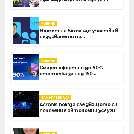
през август онлайн
НОВИНИ
Екипът на Sirma ще участва в
създаването на
международните стандарти
за навлизане на изкуствен
интелект в
хотелиерството
НОВИНИ
Смарт оферти с до 90%
отстъпка за над 150
устройства от Vivacom през
август
ЗА НАПРЕДНАЛИ
Acronis показа следващото си
поколение автономни услуги