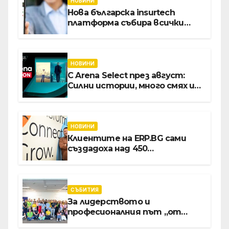
НОВИНИ
Нова българска insurtech
платформа събира всички
застраховки на едно място
НОВИНИ
С Arena Select през август:
Силни истории, много смях и
срещи с необикновени герои
НОВИНИ
Клиентите на ERP.BG сами
създадоха над 450
приложения за ERP
системата с помощта на
вградения в нея изкуствен
интелект
СЪБИТИЯ
За лидерството и
професионалния път „от
извора“: Стажантите на