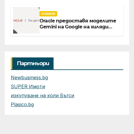
Vivacom се срещнаха с
Главния изпълнителен
директор Асен Великов
НОВИНИ
Oracle предоставя моделите
Gemini на Google на хиляди
клиенти на бизнес
приложения
Партньори
Newbusiness.bg
SUPER Имоти
изкупуване на коли Бъгси
Plasico.bg