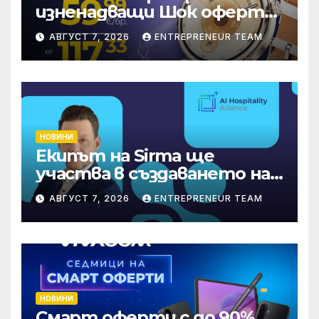
изненадващи Шок оферти
през август онлайн
АВГУСТ 7, 2026
ENTREPRENEUR TEAM
НОВИНИ
Екипът на Sirma ще
участва в създаването на
международните
АВГУСТ 7, 2026
ENTREPRENEUR TEAM
стандарти за навлизане на
изкуствен интелект в
хотелиерството
НОВИНИ
Смарт оферти с до 90%