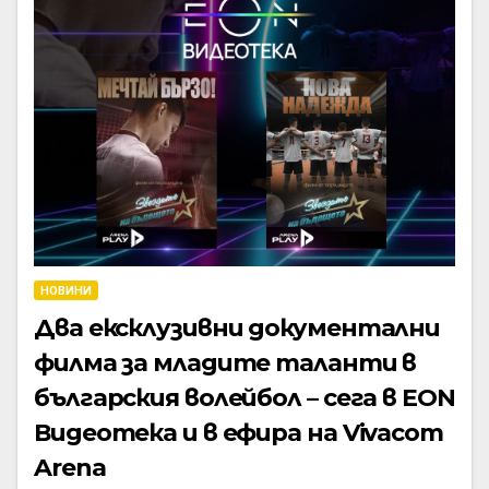
НОВИНИ
Два ексклузивни документални
филма за младите таланти в
българския волейбол – сега в EON
Видеотека и в ефира на Vivacom
Arena