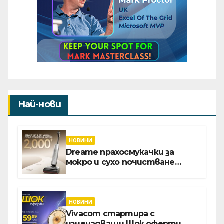
Най-нови
НОВИНИ
Dreame прахосмукачки за
мокро и сухо почистване
надхвърлиха 2 000 патентни
заявки в световен мащаб
НОВИНИ
Vivacom стартира с
изненадващи Шок оферти