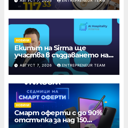
АВГУСТ 7, 2026
ENTREPRENEUR TEAM
НОВИНИ
Екипът на Sirma ще
участва в създаването на
международните
АВГУСТ 7, 2026
ENTREPRENEUR TEAM
стандарти за навлизане на
изкуствен интелект в
хотелиерството
НОВИНИ
Смарт оферти с до 90%
отстъпка за над 150
устройства от Vivacom