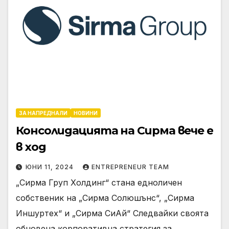
ЗА НАПРЕДНАЛИ
НОВИНИ
Консолидацията на Сирма вече е
в ход
ЮНИ 11, 2024
ENTREPRENEUR TEAM
„Сирма Груп Холдинг“ стана едноличен
собственик на „Сирма Солюшънс“, „Сирма
Иншуртех“ и „Сирма СиАй“ Следвайки своята
обновена корпоративна стратегия за