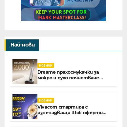
Най-нови
НОВИНИ
Dreame прахосмукачки за
мокро и сухо почистване
надхвърлиха 2 000 патентни
заявки в световен мащаб
НОВИНИ
Vivacom стартира с
изненадващи Шок оферти
през август онлайн