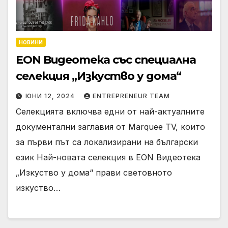
НОВИНИ
EON Видеотека със специална
селекция „Изкуство у дома“
ЮНИ 12, 2024
ENTREPRENEUR TEAM
Селекцията включва едни от най-актуалните
документални заглавия от Marquee TV, които
за първи път са локализирани на български
език Най-новата селекция в EON Видеотека
„Изкуство у дома“ прави световното
изкуство…