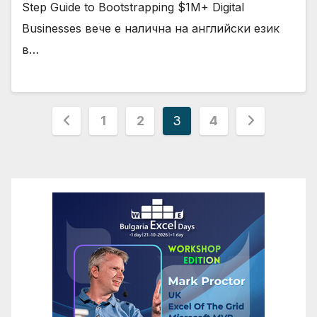
Step Guide to Bootstrapping $1M+ Digital
Businesses вече е налична на английски език
в…
Разделяне
1
2
3
4
на
публикациите
на
страници