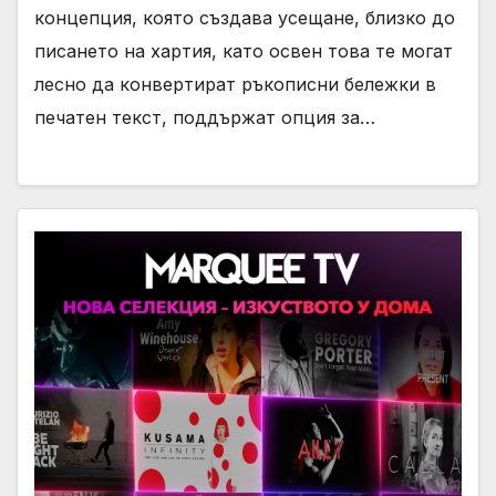
концепция, която създава усещане, близко до
писането на хартия, като освен това те могат
лесно да конвертират ръкописни бележки в
печатен текст, поддържат опция за…