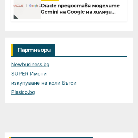
Oracle предоставя моделите
Gemini на Google на хиляди
клиенти на бизнес
приложения
Партньори
Newbusiness.bg
SUPER Имоти
изкупуване на коли Бъгси
Plasico.bg