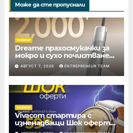
Може да сте пропуснали
НОВИНИ
Dreame прахосмукачки за
мокро и сухо почистване
надхвърлиха 2 000
АВГУСТ 7, 2026
ENTREPRENEUR TEAM
патентни заявки в
световен мащаб
НОВИНИ
Vivacom стартира с
изненадващи Шок оферти
през август онлайн