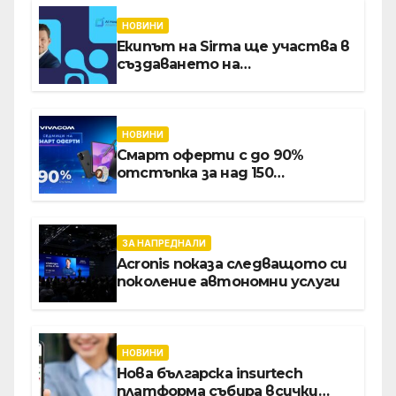
НОВИНИ
Екипът на Sirma ще участва в
създаването на
международните стандарти
за навлизане на изкуствен
интелект в
хотелиерството
НОВИНИ
Смарт оферти с до 90%
отстъпка за над 150
устройства от Vivacom през
август
ЗА НАПРЕДНАЛИ
Acronis показа следващото си
поколение автономни услуги
НОВИНИ
Нова българска insurtech
платформа събира всички