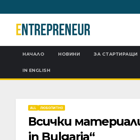
Skip
to
content
НАЧАЛО
НОВИНИ
ЗА СТАРТИРАЩИ
IN ENGLISH
ALL
ЛЮБОПИТНО
Всички материали
in Bulgaria“