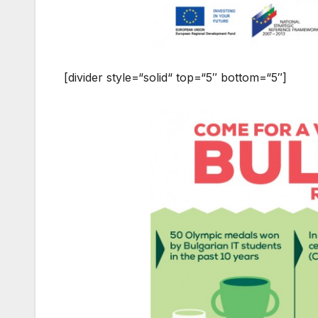
[divider style=“solid“ top=“5″ bottom=“5″]