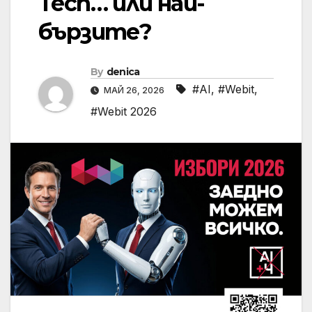
Tech… или най-
бързите?
By
denica
#AI
,
#Webit
,
МАЙ 26, 2026
#Webit 2026