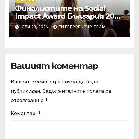
Финалистите на Social
Impact Award България 2026
са обявени
ЮЛИ 29, 2026
ENTREPRENEUR TEAM
Вашият коментар
Вашият имейл адрес няма да бъде
публикуван.
Задължителните полета са
отбелязани с
*
Коментар:
*