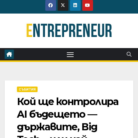
Skip
to
content
СЪБИТИЯ
Кой ще контролира
AI бъдещето —
държавите, Big