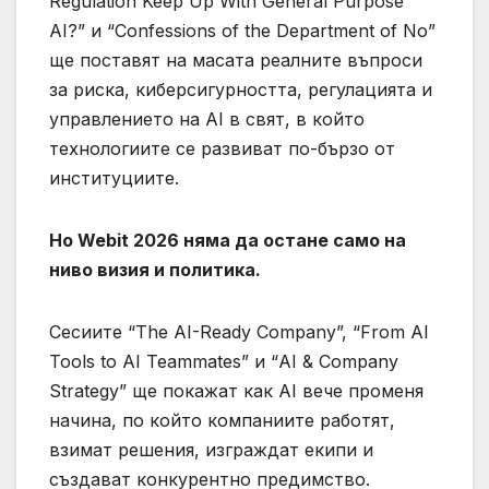
Regulation Keep Up With General Purpose
AI?” и “Confessions of the Department of No”
ще поставят на масата реалните въпроси
за риска, киберсигурността, регулацията и
управлението на AI в свят, в който
технологиите се развиват по-бързо от
институциите.
Но Webit 2026 няма да остане само на
ниво визия и политика.
Сесиите “The AI-Ready Company”, “From AI
Tools to AI Teammates” и “AI & Company
Strategy” ще покажат как AI вече променя
начина, по който компаниите работят,
взимат решения, изграждат екипи и
създават конкурентно предимство.