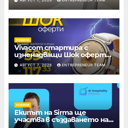
АВГУСТ 7, 2026
ENTREPRENEUR TEAM
патентни заявки в
световен мащаб
НОВИНИ
Vivacom стартира с
изненадващи Шок оферти
през август онлайн
АВГУСТ 7, 2026
ENTREPRENEUR TEAM
НОВИНИ
Екипът на Sirma ще
участва в създаването на
международните