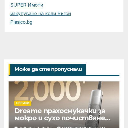
SUPER Имоти
изкупуване на коли Бъгси
Plasico.bg
Може да сте пропуснали
НОВИНИ
Dreame прахосмукачки за
мокро и сухо почистване
надхвърлиха 2 000