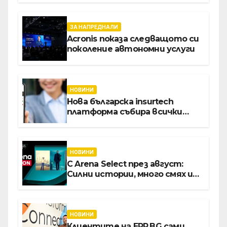
август
ЗА НАПРЕДНАЛИ
Acronis показа следващото си
поколение автономни услуги
НОВИНИ
Нова българска insurtech
платформа събира всички
застраховки на едно място
НОВИНИ
С Arena Select през август:
Силни истории, много смях и
срещи с необикновени герои
НОВИНИ
Клиентите на ERP.BG сами