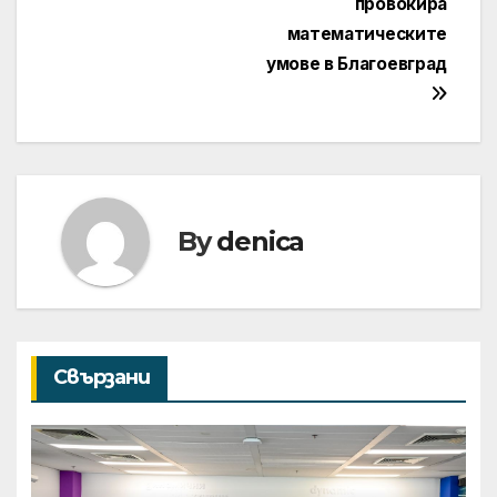
провокира
математическите
умове в Благоевград
By
denica
Свързани