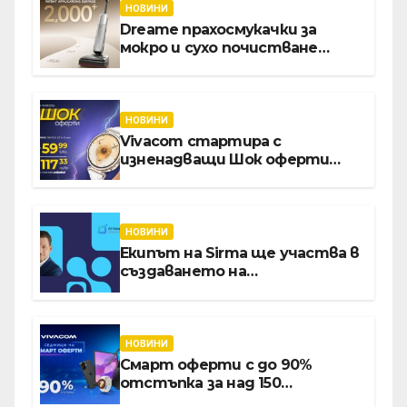
НОВИНИ
Dreame прахосмукачки за
мокро и сухо почистване
надхвърлиха 2 000 патентни
заявки в световен мащаб
НОВИНИ
Vivacom стартира с
изненадващи Шок оферти
през август онлайн
НОВИНИ
Екипът на Sirma ще участва в
създаването на
международните стандарти
за навлизане на изкуствен
интелект в
хотелиерството
НОВИНИ
Смарт оферти с до 90%
отстъпка за над 150
устройства от Vivacom през