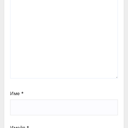
Име
*
Имейл
*