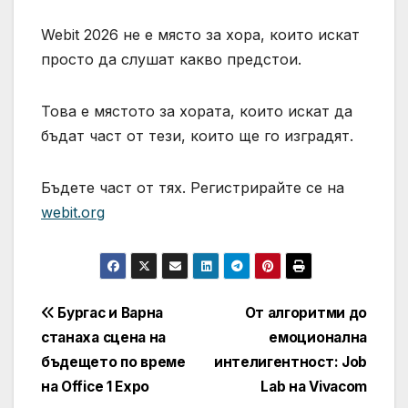
Webit 2026 не е място за хора, които искат
просто да слушат какво предстои.
Това е мястото за хората, които искат да
бъдат част от тези, които ще го изградят.
Бъдете част от тях. Регистрирайте се на
webit.org
Навигация
Бургас и Варна
От алгоритми до
станаха сцена на
емоционална
бъдещето по време
интелигентност: Job
на Office 1 Expo
Lab на Vivacom