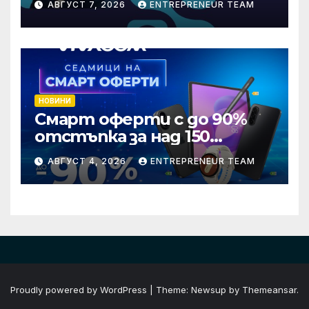
АВГУСТ 7, 2026
ENTREPRENEUR TEAM
стандарти за навлизане на
изкуствен интелект в
хотелиерството
НОВИНИ
Смарт оферти с до 90%
отстъпка за над 150
устройства от Vivacom
АВГУСТ 4, 2026
ENTREPRENEUR TEAM
през август
Proudly powered by WordPress
|
Theme: Newsup by
Themeansar
.