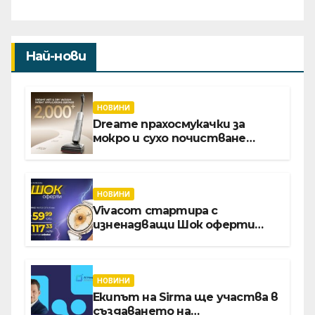
Най-нови
НОВИНИ
Dreame прахосмукачки за
мокро и сухо почистване
надхвърлиха 2 000 патентни
заявки в световен мащаб
НОВИНИ
Vivacom стартира с
изненадващи Шок оферти
през август онлайн
НОВИНИ
Екипът на Sirma ще участва в
създаването на