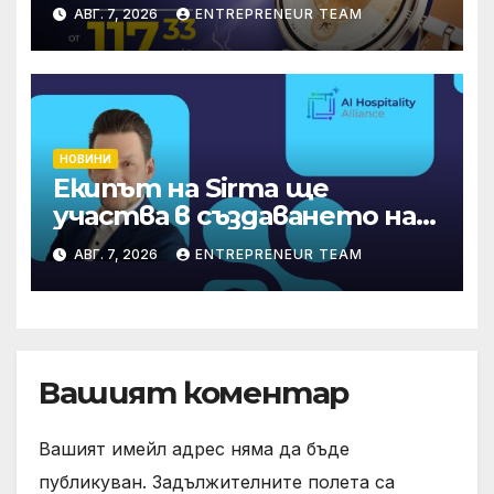
през август онлайн
АВГ. 7, 2026
ENTREPRENEUR TEAM
НОВИНИ
Екипът на Sirma ще
участва в създаването на
международните
АВГ. 7, 2026
ENTREPRENEUR TEAM
стандарти за навлизане на
изкуствен интелект в
хотелиерството
Вашият коментар
Вашият имейл адрес няма да бъде
публикуван.
Задължителните полета са