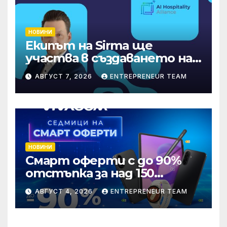
НОВИНИ
Екипът на Sirma ще
участва в създаването на
международните
АВГУСТ 7, 2026
ENTREPRENEUR TEAM
стандарти за навлизане на
изкуствен интелект в
хотелиерството
НОВИНИ
Смарт оферти с до 90%
отстъпка за над 150
устройства от Vivacom
АВГУСТ 4, 2026
ENTREPRENEUR TEAM
през август