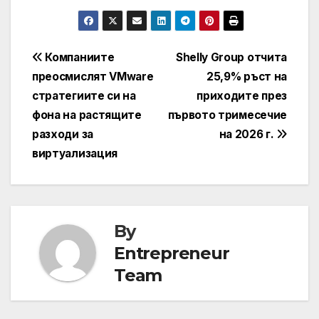
Навигация
Компаниите
Shelly Group отчита
преосмислят VMware
25,9% ръст на
стратегиите си на
приходите през
фона на растящите
първото тримесечие
разходи за
на 2026 г.
виртуализация
By
Entrepreneur
Team