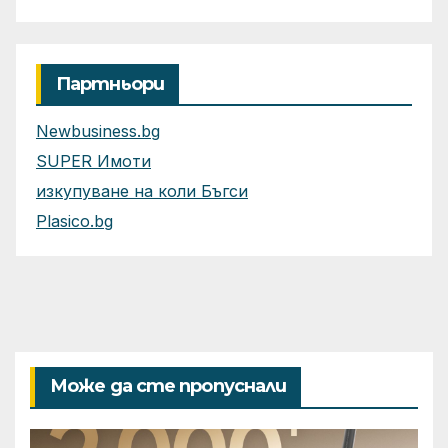
приложения
Партньори
Newbusiness.bg
SUPER Имоти
изкупуване на коли Бъгси
Plasico.bg
Може да сте пропуснали