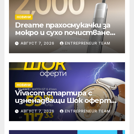
НОВИНИ
Dreame прахосмукачки за
мокро и сухо почистване
надхвърлиха 2 000
АВГУСТ 7, 2026
ENTREPRENEUR TEAM
патентни заявки в
световен мащаб
НОВИНИ
Vivacom стартира с
изненадващи Шок оферти
през август онлайн
АВГУСТ 7, 2026
ENTREPRENEUR TEAM