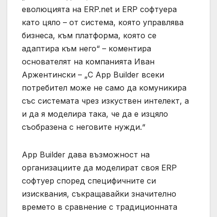
еволюцията на ERP.net и ERP софтуера
като цяло – от система, която управлява
бизнеса, към платформа, която се
адаптира към него“ – коментира
основателят на компанията Иван
Аржентински – „С App Builder всеки
потребител може не само да комуникира
със системата чрез изкуствен интелект, а
и да я моделира така, че да е изцяло
съобразена с неговите нужди.“
App Builder дава възможност на
организациите да моделират своя ERP
софтуер според специфичните си
изисквания, съкращавайки значително
времето в сравнение с традиционната