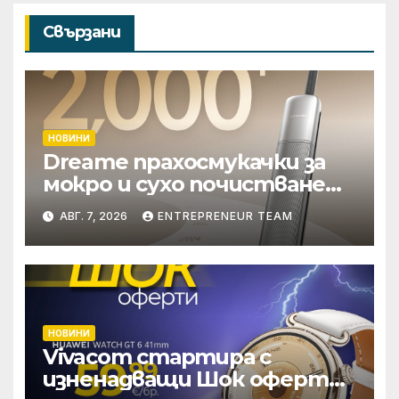
Свързани
НОВИНИ
Dreame прахосмукачки за
мокро и сухо почистване
надхвърлиха 2 000
АВГ. 7, 2026
ENTREPRENEUR TEAM
патентни заявки в
световен мащаб
НОВИНИ
Vivacom стартира с
изненадващи Шок оферти