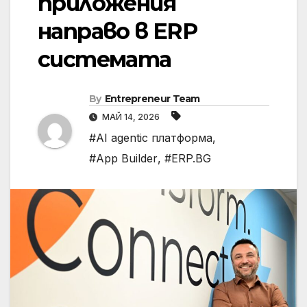
приложения
направо в ERP
системата
By
Entrepreneur Team
МАЙ 14, 2026
#AI agentic платформа
,
#App Builder
,
#ERP.BG