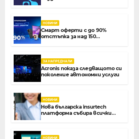
международните стандарти
за навлизане на изкуствен
интелект в
хотелиерството
НОВИНИ
Смарт оферти с до 90%
отстъпка за над 150
устройства от Vivacom през
август
ЗА НАПРЕДНАЛИ
Acronis показа следващото си
поколение автономни услуги
НОВИНИ
Нова българска insurtech
платформа събира всички
застраховки на едно място
НОВИНИ