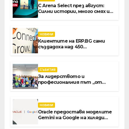
С Arena Select през август:
Силни истории, много смях и
срещи с необикновени герои
НОВИНИ
Клиентите на ERP.BG сами
създадоха над 450
приложения за ERP
системата с помощта на
вградения в нея изкуствен
интелект
СЪБИТИЯ
За лидерството и
професионалния път „от
извора“: Стажантите на
Vivacom се срещнаха с
Главния изпълнителен
директор Асен Великов
НОВИНИ
Oracle предоставя моделите
Gemini на Google на хиляди
клиенти на бизнес