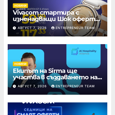
НОВИНИ
Vivacom стартира с
изненадващи Шок оферти
през август онлайн
АВГУСТ 7, 2026
ENTREPRENEUR TEAM
НОВИНИ
Екипът на Sirma ще
участва в създаването на
международните
АВГУСТ 7, 2026
ENTREPRENEUR TEAM
стандарти за навлизане на
изкуствен интелект в
хотелиерството