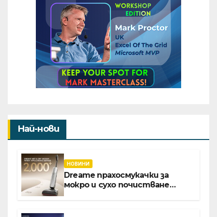
Най-нови
НОВИНИ
Dreame прахосмукачки за
мокро и сухо почистване
надхвърлиха 2 000 патентни
заявки в световен мащаб