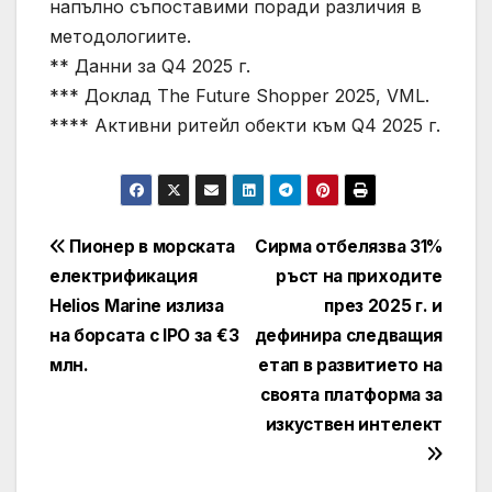
напълно съпоставими поради различия в
методологиите.
** Данни за Q4 2025 г.
*** Доклад The Future Shopper 2025, VML.
**** Активни ритейл обекти към Q4 2025 г.
Навигация
Пионер в морската
Сирма отбелязва 31%
електрификация
ръст на приходите
Helios Marine излиза
през 2025 г. и
на борсата с IPO за €3
дефинира следващия
млн.
етап в развитието на
своята платформа за
изкуствен интелект