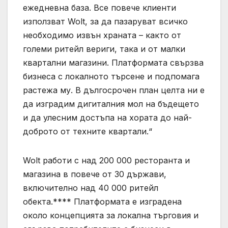
ежедневна база. Все повече клиенти
използват Wolt, за да пазаруват всичко
необходимо извън храната – както от
големи ритейл вериги, така и от малки
квартални магазини. Платформата свързва
бизнеса с локалното търсене и подпомага
растежа му. В дългосрочен план целта ни е
да изградим дигиталния мол на бъдещето
и да улесним достъпа на хората до най-
доброто от техните квартали.“
Wolt работи с над 200 000 ресторанта и
магазина в повече от 30 държави,
включително над 40 000 ритейл
обекта.**** Платформата е изградена
около концепцията за локална търговия и