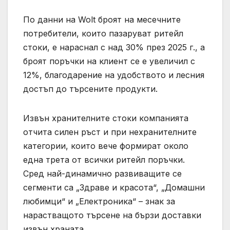
По данни на Wolt броят на месечните
потребители, които пазаруват ритейл
стоки, е нараснал с над 30% през 2025 г., а
броят поръчки на клиент се е увеличил с
12%, благодарение на удобството и лесния
достъп до търсените продукти.
Извън хранителните стоки компанията
отчита силен ръст и при нехранителните
категории, които вече формират около
една трета от всички ритейл поръчки.
Сред най-динамично развиващите се
сегменти са „Здраве и красота“, „Домашни
любимци“ и „Електроника“ – знак за
нарастващото търсене на бързи доставки
извън храната.