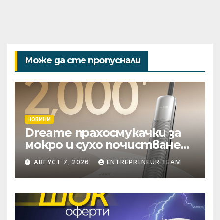
Може да сте пропуснали
НОВИНИ
Dreame прахосмукачки за
мокро и сухо почистване
надхвърлиха 2 000
АВГУСТ 7, 2026
ENTREPRENEUR TEAM
патентни заявки в
световен мащаб