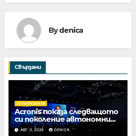
By
denica
Свързани
ЗА НАПРЕДНАЛИ
Acronis показа следващото
си поколение автономни
услуги
АВГ. 3, 2026
DENICA