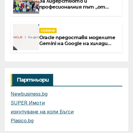
За лидерството и
професионалния път „от
извора“: Стажантите на
Vivacom се срещнаха с
Главния изпълнителен
директор Асен Великов
НОВИНИ
Oracle предоставя моделите
Gemini на Google на хиляди
клиенти на бизнес
приложения
Партньори
Newbusiness.bg
SUPER Имоти
изкупуване на коли Бъгси
Plasico.bg