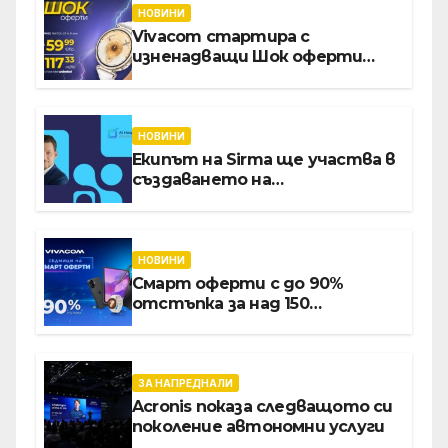
НОВИНИ
Vivacom стартира с
изненадващи Шок оферти
през август онлайн
НОВИНИ
Екипът на Sirma ще участва в
създаването на
международните стандарти
за навлизане на изкуствен
интелект в
хотелиерството
НОВИНИ
Смарт оферти с до 90%
отстъпка за над 150
устройства от Vivacom през
август
ЗА НАПРЕДНАЛИ
Acronis показа следващото си
поколение автономни услуги