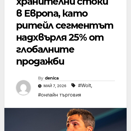
хранителни стоки
в Европа, като
ритейл сегментът
надхвърля 25% от
глобалните
продажби
By
denica
#Wolt
,
МАЙ 7, 2026
#онлайн търговия