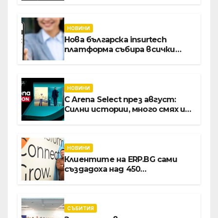
НОВИНИ
Нова българска insurtech
платформа събира всички
застраховки на едно място
НОВИНИ
С Arena Select през август:
Силни истории, много смях и
срещи с необикновени герои
НОВИНИ
Клиентите на ERP.BG сами
създадоха над 450
приложения за ERP
системата с помощта на
вградения в нея изкуствен
интелект
СЪБИТИЯ