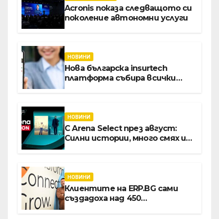
Acronis показа следващото си
поколение автономни услуги
НОВИНИ
Нова българска insurtech
платформа събира всички
застраховки на едно място
НОВИНИ
С Arena Select през август:
Силни истории, много смях и
срещи с необикновени герои
НОВИНИ
Клиентите на ERP.BG сами
създадоха над 450
приложения за ERP
системата с помощта на