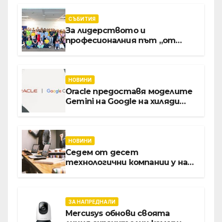
вградения в нея изкуствен
интелект
СЪБИТИЯ
За лидерството и
професионалния път „от
извора“: Стажантите на
Vivacom се срещнаха с
Главния изпълнителен
директор Асен Великов
НОВИНИ
Oracle предоставя моделите
Gemini на Google на хиляди
клиенти на бизнес
приложения
НОВИНИ
Седем от десет
технологични компании у нас
предлагат хибридна работа
ЗА НАПРЕДНАЛИ
Mercusys обнови своята