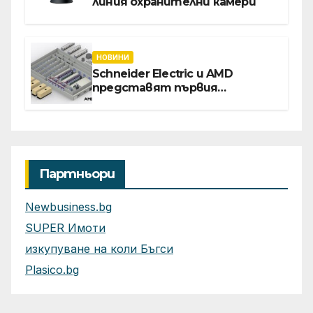
линия охранителни камери
НОВИНИ
Schneider Electric и AMD
представят първия
референтен дизайн на
платформата Helios за
ускорено изграждане на
фабрики за ИИ
Партньори
Newbusiness.bg
SUPER Имоти
изкупуване на коли Бъгси
Plasico.bg