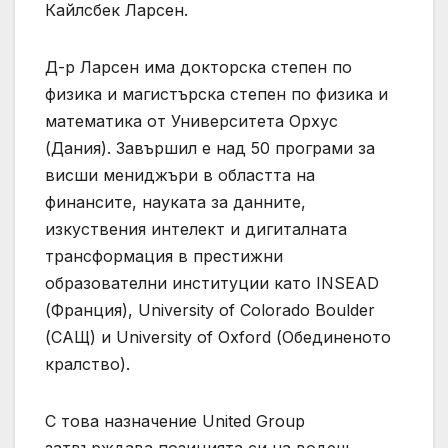
Кайлсбек Ларсен.
Д-р Ларсен има докторска степен по
физика и магистърска степен по физика и
математика от Университета Орхус
(Дания). Завършил е над 50 програми за
висши мениджъри в областта на
финансите, науката за данните,
изкуствения интелект и дигиталната
трансформация в престижни
образователни институции като INSEAD
(Франция), University of Colorado Boulder
(САЩ) и University of Oxford (Обединеното
кралство).
С това назначение United Group
затвърждава позицията си на водещ