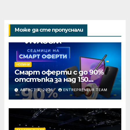
Може да сте пропуснали
НОВИНИ
Смарт оферти с до 90%
отстъпка за над 150
устройства от Vivacom
АВГУСТ 4, 2026
ENTREPRENEUR TEAM
през август