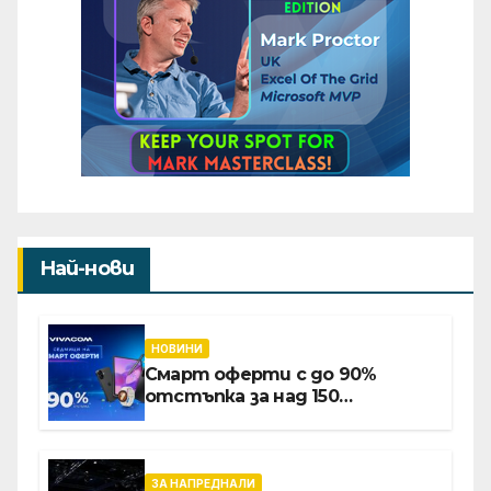
Най-нови
НОВИНИ
Смарт оферти с до 90%
отстъпка за над 150
устройства от Vivacom през
август
ЗА НАПРЕДНАЛИ