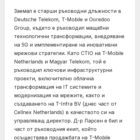
Заемал е старши ръководни длъжности в
Deutsche Telekom, T-Mobile и Ooredoo
Group, където е ръководил мащабни
технологични трансформации, внедряване
на 5G и имплементиране на иновативни
мрежови стратегии. Като CTIO на T-Mobile
Netherlands и Magyar Telekom, той е
ръководил ключови инфраструктурни
проекти, включително облачна
трансформация на IT системите и
модернизация на мрежите, както и
създаването на T-Infra BV (днес част от
Cellnex Netherlands) в качеството си на
управляващ директор. Д-р Ларсен е бил и
част от ръководния екип, който
осъществява продажбата на T-Mobile