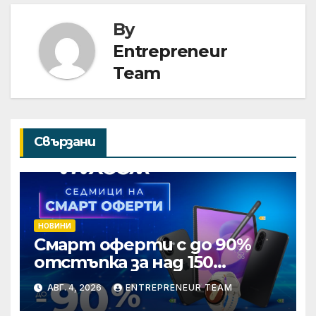
By
Entrepreneur
Team
Свързани
НОВИНИ
Смарт оферти с до 90%
отстъпка за над 150
устройства от Vivacom
АВГ. 4, 2026
ENTREPRENEUR TEAM
през август