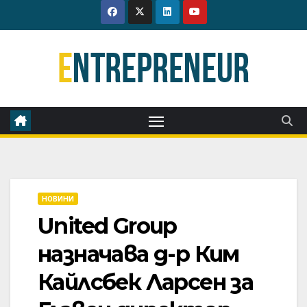
Skip
to
content
НОВИНИ
United Group
назначава д-р Ким
Кайлсбек Ларсен за