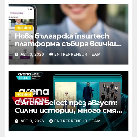
НОВИНИ
Нова българска insurtech
платформа събира всички
застраховки на едно място
АВГ. 3, 2026
ENTREPRENEUR TEAM
НОВИНИ
С Arena Select през август:
Силни истории, много смях
и срещи с необикновени
АВГ. 3, 2026
ENTREPRENEUR TEAM
герои