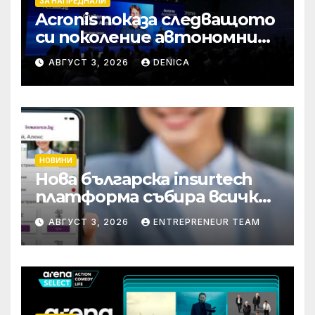
ЗА НАПРЕДНАЛИ
Acronis показа следващото
си поколение автономни
услуги
АВГУСТ 3, 2026
DENICA
НОВИНИ
Нова българска insurtech
платформа събира всички
застраховки на едно
АВГУСТ 3, 2026
ENTREPRENEUR TEAM
място