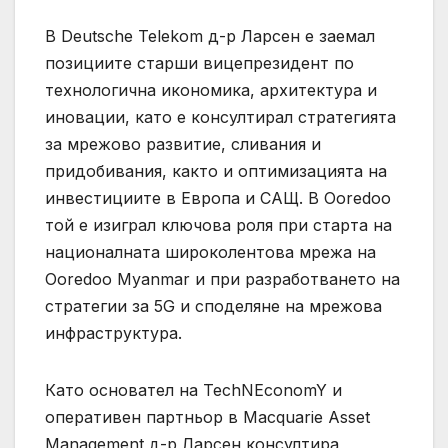
В Deutsche Telekom д-р Ларсен е заемал
позициите старши вицепрезидент по
технологична икономика, архитектура и
иновации, като е консултирал стратегията
за мрежово развитие, сливания и
придобивания, както и оптимизацията на
инвестициите в Европа и САЩ. В Ooredoo
той е изиграл ключова роля при старта на
националната широколентова мрежа на
Ooredoo Myanmar и при разработването на
стратегии за 5G и споделяне на мрежова
инфраструктура.
Като основател на TechNEconomY и
оперативен партньор в Macquarie Asset
Management д-р Ларсен консултира