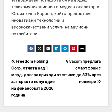
телекомуникационен и медиен оператор в
Югоизточна Европа, който предоставя
иновативни технологии и
висококачествени услуги на милиони
потребители.
Навигация
Freedom Holding
Vivacom предлага
Corp. отчита над 1
смартфони с
млрд. долара приходи
отстъпки до 83% през
за първото полугодие
ноември
на финансовата 2026
година