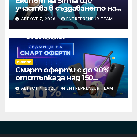
Екипът на Sirma ще
участва в създаването на
международните
АВГУСТ 7, 2026
ENTREPRENEUR TEAM
стандарти за навлизане на
изкуствен интелект в
хотелиерството
НОВИНИ
Смарт оферти с до 90%
отстъпка за над 150
устройства от Vivacom
АВГУСТ 4, 2026
ENTREPRENEUR TEAM
през август