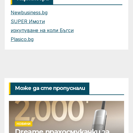
Newbusiness.bg
SUPER Имоти
изкупуване на коли Бъгси
Plasico.bg
Може да сте пропуснали
НОВИНИ
Dreame прахосмукачки за