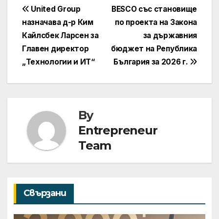
Навигация
United Group
BESCO със становище
назначава д-р Ким
по проекта на Закона
Кайлсбек Ларсен за
за държавния
Главен директор
бюджет на Република
„Технологии и ИТ“
България за 2026 г.
By
Entrepreneur
Team
Свързани