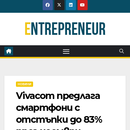
Skip
to
content
НОВИНИ
Vivacom предлага
смартфони с
отстъпки до 83%