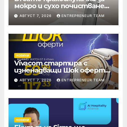
мокро и сухо почистване
надхвърлиха 2 000
АВГУСТ 7, 2026
ENTREPRENEUR TEAM
патентни заявки в
световен мащаб
НОВИНИ
Vivacom стартира с
изненадващи Шок оферти
през август онлайн
АВГУСТ 7, 2026
ENTREPRENEUR TEAM
НОВИНИ