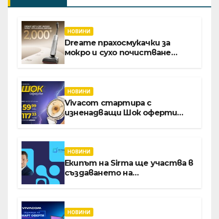
НОВИНИ
Dreame прахосмукачки за
мокро и сухо почистване
надхвърлиха 2 000 патентни
заявки в световен мащаб
НОВИНИ
Vivacom стартира с
изненадващи Шок оферти
през август онлайн
НОВИНИ
Екипът на Sirma ще участва в
създаването на
международните стандарти
за навлизане на изкуствен
интелект в
хотелиерството
НОВИНИ