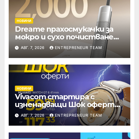
НОВИНИ
Dreame прахосмукачки за
мокро и сухо почистване
надхвърлиха 2 000
АВГ. 7, 2026
ENTREPRENEUR TEAM
патентни заявки в
световен мащаб
НОВИНИ
Vivacom стартира с
изненадващи Шок оферти
през август онлайн
АВГ. 7, 2026
ENTREPRENEUR TEAM