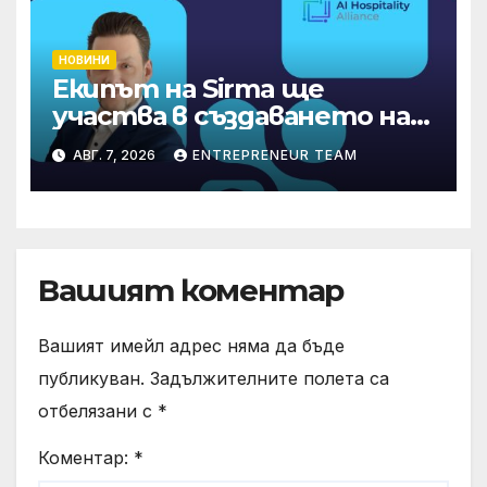
НОВИНИ
Екипът на Sirma ще
участва в създаването на
международните
АВГ. 7, 2026
ENTREPRENEUR TEAM
стандарти за навлизане на
изкуствен интелект в
хотелиерството
Вашият коментар
Вашият имейл адрес няма да бъде
публикуван.
Задължителните полета са
отбелязани с
*
Коментар:
*