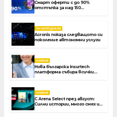
Смарт оферти с до 90%
отстъпка за над 150
устройства от Vivacom през
август
ЗА НАПРЕДНАЛИ
Acronis показа следващото си
поколение автономни услуги
НОВИНИ
Нова българска insurtech
платформа събира всички
застраховки на едно място
НОВИНИ
С Arena Select през август:
Силни истории, много смях и
срещи с необикновени герои