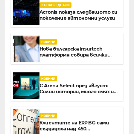
ЗА НАПРЕДНАЛИ
Acronis показа следващото си
поколение автономни услуги
НОВИНИ
Нова българска insurtech
платформа събира всички
застраховки на едно място
НОВИНИ
С Arena Select през август:
Силни истории, много смях и
срещи с необикновени герои
НОВИНИ
Клиентите на ERP.BG сами
създадоха над 450