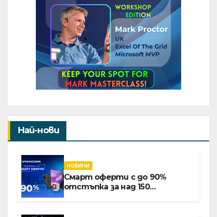
Най-нови
НОВИНИ
Смарт оферти с до 90%
отстъпка за над 150
устройства от Vivacom през
август