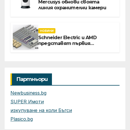
Mercusys обнови своята
линия охранителни камери
НОВИНИ
Schneider Electric и AMD
представят първия
референтен дизайн на
платформата Helios за
ускорено изграждане на
фабрики за ИИ
Партньори
Newbusiness.bg
SUPER Имоти
изкупуване на коли Бъгси
Plasico.bg