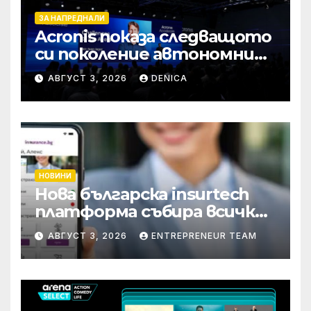
ЗА НАПРЕДНАЛИ
Acronis показа следващото
си поколение автономни
услуги
АВГУСТ 3, 2026
DENICA
НОВИНИ
Нова българска insurtech
платформа събира всички
застраховки на едно
АВГУСТ 3, 2026
ENTREPRENEUR TEAM
място