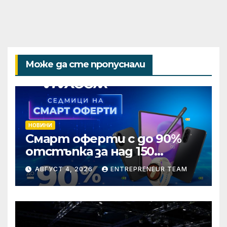
Може да сте пропуснали
НОВИНИ
Смарт оферти с до 90%
отстъпка за над 150
устройства от Vivacom
АВГУСТ 4, 2026
ENTREPRENEUR TEAM
през август