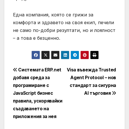
Една компания, която се грижи за
комфорта и здравето на своя екип, печели
не само по-добри резултати, но и лоялност
– а това е безценно.
Навигация
Системата ERP.net
Visa въвежда Trusted
добавя среда за
Agent Protocol – нов
програмиране с
стандарт за сигурна
JavaScript бизнес
AI търговия
правила, ускорявайки
създаването на
приложения за нея