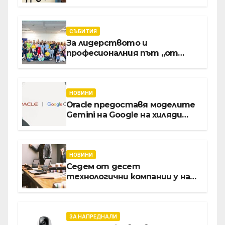
приложения за ERP
системата с помощта на
вградения в нея изкуствен
интелект
СЪБИТИЯ
За лидерството и
професионалния път „от
извора“: Стажантите на
Vivacom се срещнаха с
Главния изпълнителен
директор Асен Великов
НОВИНИ
Oracle предоставя моделите
Gemini на Google на хиляди
клиенти на бизнес
приложения
НОВИНИ
Седем от десет
технологични компании у нас
предлагат хибридна работа
ЗА НАПРЕДНАЛИ