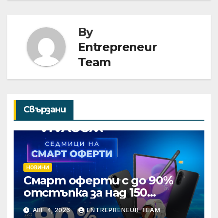
By
Entrepreneur
Team
Свързани
НОВИНИ
Смарт оферти с до 90%
отстъпка за над 150
устройства от Vivacom
АВГ. 4, 2026
ENTREPRENEUR TEAM
през август